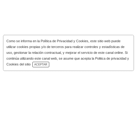
Como se informa en la
Política de Privacidad y Cookies
, este sitio web puede
utilizar cookies propias y/o de terceros para realizar controles y estadísticas de
uso, gestionar la relación contractual, y mejorar el servicio de este canal online. Si
continúa utilizando este canal web, se asume que acepta la Politica de privacidad y
Télécharger le Catalogue
Cookies del sitio
ACEPTAR