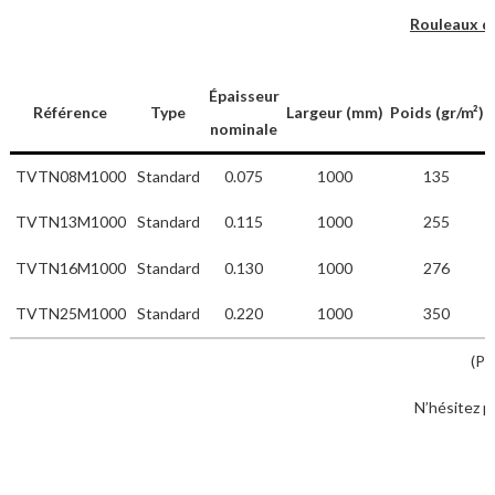
Rouleaux de
Épaisseur
Référence
Type
Largeur (mm)
Poids (gr/m²)
nominale
TVTN08M1000
Standard
0.075
1000
135
TVTN13M1000
Standard
0.115
1000
255
TVTN16M1000
Standard
0.130
1000
276
TVTN25M1000
Standard
0.220
1000
350
(Pr
N’hésitez p