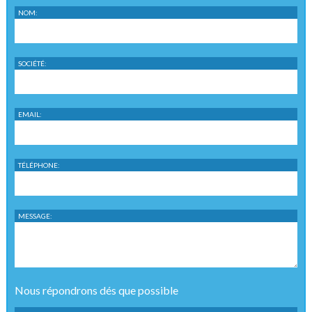
NOM:
SOCIÉTÉ:
EMAIL:
TÉLÉPHONE:
MESSAGE:
Nous répondrons dés que possible