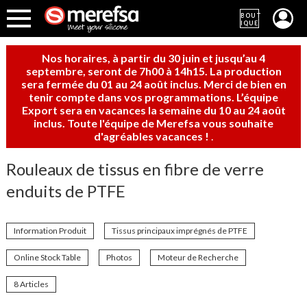
BOUT
IQUE
Nos horaires, à partir du 30 juin et jusqu’au 4
septembre, seront de 7h00 à 14h15. La production
sera fermée du 01 au 24 août inclus. Merci de bien en
tenir compte dans vos programmations. L’équipe
Export sera en vacances la semaine du 10 au 24 août
inclus. Toute l'équipe de Merefsa vous souhaite
d'agréables vacances !
.
Rouleaux de tissus en fibre de verre
enduits de PTFE
Information Produit
Tissus principaux imprégnés de PTFE
Online Stock Table
Photos
Moteur de Recherche
8 Articles