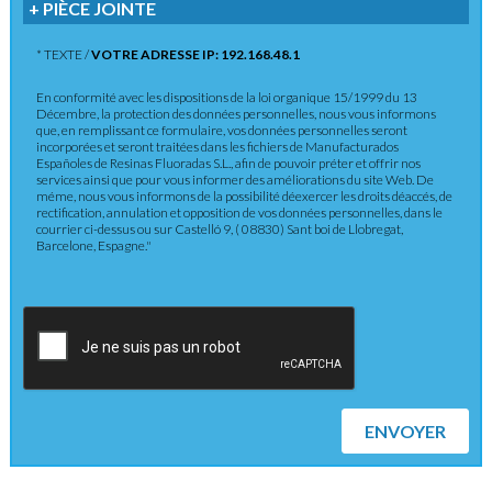
+ PIÈCE JOINTE
* TEXTE /
VOTRE ADRESSE IP: 192.168.48.1
En conformité avec les dispositions de la loi organique 15/1999 du 13
Décembre, la protection des données personnelles, nous vous informons
que, en remplissant ce formulaire, vos données personnelles seront
incorporées et seront traitées dans les fichiers de Manufacturados
Españoles de Resinas Fluoradas S.L., afin de pouvoir préter et offrir nos
services ainsi que pour vous informer des améliorations du site Web. De
méme, nous vous informons de la possibilité déexercer les droits déaccés, de
rectification, annulation et opposition de vos données personnelles, dans le
courrier ci-dessus ou sur Castelló 9, ( 08830) Sant boi de Llobregat,
Barcelone, Espagne."
ENVOYER