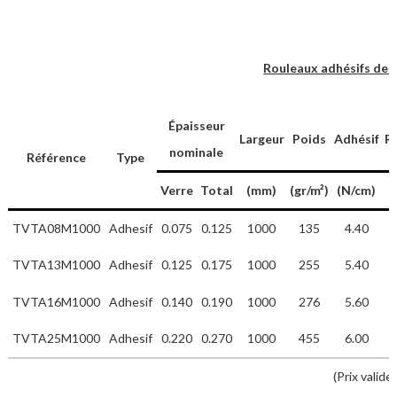
Rouleaux adhésifs de t
Épaisseur
Largeur
Poids
Adhésif
Ré
nominale
Référence
Type
Verre
Total
(mm)
(gr/m²)
(N/cm)
TVTA08M1000
Adhesif
0.075
0.125
1000
135
4.40
TVTA13M1000
Adhesif
0.125
0.175
1000
255
5.40
TVTA16M1000
Adhesif
0.140
0.190
1000
276
5.60
TVTA25M1000
Adhesif
0.220
0.270
1000
455
6.00
(Prix valid