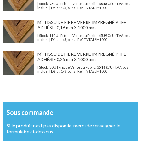
| Stock: 930 U
| Prix de Vente au Public:
36,48
€
/ U (T.V.A. pas
inclus)
| Délai: 1/3 jours | Ref.
TVTA13M1000
M² TISSU DE FIBRE VERRE IMPREGNÉ PTFE
ADHÉSIF 0,16 mm X 1000 mm
| Stock: 110 U
| Prix de Vente au Public:
45,89
€
/ U (T.V.A. pas
inclus)
| Délai: 1/3 jours | Ref.
TVTA16M1000
M² TISSU DE FIBRE VERRE IMPREGNÉ PTFE
ADHÉSIF 0,25 mm X 1000 mm
| Stock: 30 U
| Prix de Vente au Public:
55,18
€
/ U (T.V.A. pas
inclus)
| Délai: 1/3 jours | Ref.
TVTA25M1000
Sous commande
Si le produit n’est pas disponile, merci de renseigner le
formulaire ci-dessous: