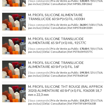
| Sous commande
| Prix de Vente au Public:
120,00
€ /50 U (T.V.A.
pas inclus) | Délai: Consultation | Ref. MPSBL30H2662
M. PROFIL SILICONE ALIMENTAIRE
TRANSLUCIDE 60 SH°(±5) FIL. H330H
| Sous commande
| Prix de Vente au Public:
36,00
€ /100 U (T.V.A.
pas inclus) | Délai: Consultation | Ref. MPSTR60H330H
M. PROFIL SILICONE TRANSLUCIDE
ALIMENTAIRE 65 SHº (±5) HIL. 92577C
| Sous commande
| Prix de Vente au Public:
170,00
€ /50 U (T.V.A.
pas inclus) | Délai: Consultation | Ref. PSTR65H92577C
M. PROFIL SILICONE TRANSLUCIDE
ALIMENTAIRE 60 SHº (±5) FIL. 16F
| Sous commande
| Prix de Vente au Public:
199,50
€ /25 U (T.V.A.
pas inclus) | Délai: Consultation | Ref. PSTR60H16F
M. PROFIL SILICONE THT ROUGE (RAL APPROX
3020) ALIMENTAIRE 60 SHº (±5) FIL. 93630R 18,7
mm x 22,3 mm
| Sous commande
| Prix de Vente au Public:
114,25
€ /25 U (T.V.A.
pas inclus) | Délai: Consultation | Ref. PSHTRF60H93630R