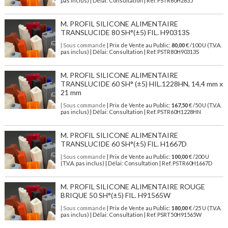
pas inclus) | Délai: Consultation | Ref. PSTR60H2635
M. PROFIL SILICONE ALIMENTAIRE
TRANSLUCIDE 80 SH°(±5) FIL. H90313S
| Sous commande
| Prix de Vente au Public:
80,00
€ /100 U (T.V.A.
pas inclus) | Délai: Consultation | Ref. PSTR80H90313S
M. PROFIL SILICONE ALIMENTAIRE
TRANSLUCIDE 60 SH° (±5) HIL.1228HN, 14,4 mm x
21 mm
| Sous commande
| Prix de Vente au Public:
167,50
€ /50 U (T.V.A.
pas inclus) | Délai: Consultation | Ref. PSTR60H1228HN
M. PROFIL SILICONE ALIMENTAIRE
TRANSLUCIDE 60 SH°(±5) FIL. H1667D
| Sous commande
| Prix de Vente au Public:
100,00
€ /200 U
(T.V.A. pas inclus) | Délai: Consultation | Ref. PSTR60H1667D
M. PROFIL SILICONE ALIMENTAIRE ROUGE
BRIQUE 50 SH°(±5) FIL. H91565W
| Sous commande
| Prix de Vente au Public:
180,00
€ /25 U (T.V.A.
pas inclus) | Délai: Consultation | Ref. PSRT50H91565W