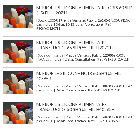
M. PROFIL SILICONE ALIMENTAIRE GRIS 60 SH°
(±5) FIL. H20711
| Stock: 1000 U
| Prix de Vente au Public:
260,00
€
/100 U (T.V.A.
pas inclus)
| Délai: 10/13 jours (fabrication) | Ref.
PSGY60H20711
M. PROFIL SILICONE ALIMENTAIRE
TRANSLUCIDE 65 SH°(±5) FIL. H20711H
| Sous commande
| Prix de Vente au Public:
120,00
€ /100 U
(T.V.A. pas inclus) | Délai: Consultation | Ref. PSTR60H20711H
M. PROFILE SILICONE NOIR 60 SH°(±5) FIL.
40865B
| Sous commande
| Prix de Vente au Public:
88,00
€ /200 U (T.V.A.
pas inclus) | Délai: Consultation | Ref. PSBK60H40865B
M. PROFIL SILICONE ALIMENTAIRE
TRANSLUCIDE 50 SH°(±5) FIL. H40865H
| Sous commande
| Prix de Vente au Public:
60,00
€ /100 U (T.V.A.
pas inclus) | Délai: Consultation | Ref. PSTR50H40865H