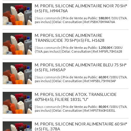
M. PROFIL SILICONE ALIMENTAIRE NOIR 70 SH°
(±5) FIL. H94476A
| Sous commande
| Prix de Vente au Public:
188,00
€ /10 U (T.V.A.
pas inclus) | Délai: Consultation | Ref. PSBK70H94476A
M. PROFIL SILICONE ALIMENTAIRE
TRANSLUCIDE 70 SH°(±5) FIL. H1628
| Sous commande
| Prix de Vente au Public:
1.250,00
€ /200 U
(T.V.A. pas inclus) | Délai: Consultation | Ref. MPSPL70H1628
M. PROFIL SILICONE ALIMENTAIRE BLEU 75 SH°
(±5) FIL. H965AP
| Sous commande
| Prix de Vente au Public:
60,00
€ /100 U (T.V.A.
pas inclus) | Délai: Consultation | Ref. MPSBL75H965AP
M. PROFIL SILICONE ATOX. TRANSLUCIDE
60ºSH(±5), FILIERE 1831L "U"
| Sous commande
| Prix de Vente au Public:
80,00
€ /100 U (T.V.A.
pas inclus) | Délai: Consultation | Ref. MPSTR60H1831L
M. PROFIL SILICONE NOIR ALIMENTAIRE 60 SH°
(±5) FIL. 378A