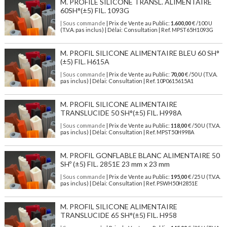
M. PROFILE SILICONE TRANSL. ALIMENTAIRE
60SH°(±5) FIL. 1093G
| Sous commande
| Prix de Vente au Public:
1.600,00
€ /100 U
(T.V.A. pas inclus) | Délai: Consultation | Ref. MPST65H1093G
M. PROFIL SILICONE ALIMENTAIRE BLEU 60 SH°
(±5) FIL. H615A
| Sous commande
| Prix de Vente au Public:
70,00
€ /50 U (T.V.A.
pas inclus) | Délai: Consultation | Ref. 10P0615615A1
M. PROFIL SILICONE ALIMENTAIRE
TRANSLUCIDE 50 SH°(±5) FIL. H998A
| Sous commande
| Prix de Vente au Public:
118,00
€ /50 U (T.V.A.
pas inclus) | Délai: Consultation | Ref. MPST50H998A
M. PROFIL GONFLABLE BLANC ALIMENTAIRE 50
SHº (±5) FIL. 2851E 23 mm x 23 mm
| Sous commande
| Prix de Vente au Public:
195,00
€ /25 U (T.V.A.
pas inclus) | Délai: Consultation | Ref. PSWH50H2851E
M. PROFIL SILICONE ALIMENTAIRE
TRANSLUCIDE 65 SH°(±5) FIL. H958