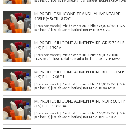
pas inclus)
| Délai: 15/18 jours (fabrication) | Ref.
PSBK60H459B
M. PROFILE SILICONE TRANSL. ALIMENTAIRE
40SH°(±5) FIL. 872C
| Sous commande
| Prix de Vente au Public:
125,00
€ /25 U (T.V.A.
pas inclus) | Délai: Consultation | Ref. PSTR40H872C
M. PROFIL SILICONE ALIMENTAIRE GRIS 75 SH°
(±5) FIL. 1398A
| Sous commande
| Prix de Vente au Public:
160,00
€ /100 U
(T.V.A. pas inclus) | Délai: Consultation | Ref. PSGR75H1398A
M. PROFIL SILICONE ALIMENTAIRE BLEU 50 SH°
(±5) FIL. H268CJ
| Sous commande
| Prix de Vente au Public:
125,00
€ /25 U (T.V.A.
pas inclus) | Délai: Consultation | Ref. MPSATBL50H268CJ
M. PROFIL SILICONE ALIMENTAIRE NOIR 60 SH°
(±5) FIL. H93183A
| Sous commande
| Prix de Vente au Public:
158,95
€ /25 U (T.V.A.
pas inclus) | Délai: Consultation | Ref. MPSATBKH93183A