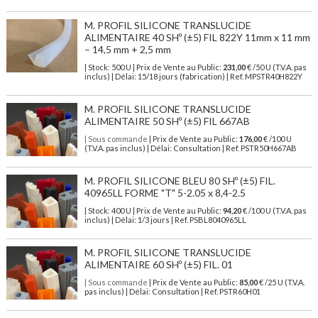
M. PROFIL SILICONE TRANSLUCIDE
ALIMENTAIRE 40 SHº (±5) FIL 822Y 11mm x 11 mm
– 14,5 mm + 2,5 mm
| Stock: 500 U
| Prix de Vente au Public:
231,00
€
/50 U (T.V.A. pas
inclus)
| Délai: 15/18 jours (fabrication) | Ref.
MPSTR40H822Y
M. PROFIL SILICONE TRANSLUCIDE
ALIMENTAIRE 50 SHº (±5) FIL 667AB
| Sous commande
| Prix de Vente au Public:
176,00
€ /100 U
(T.V.A. pas inclus) | Délai: Consultation | Ref. PSTR50H667AB
M. PROFIL SILICONE BLEU 80 SHº (±5) FIL.
40965LL FORME "T" 5-2.05 x 8,4-2.5
| Stock: 400 U
| Prix de Vente au Public:
94,20
€
/100 U (T.V.A. pas
inclus)
| Délai: 1/3 jours | Ref.
PSBL8040965LL
M. PROFIL SILICONE TRANSLUCIDE
ALIMENTAIRE 60 SHº (±5) FIL. 01
| Sous commande
| Prix de Vente au Public:
85,00
€ /25 U (T.V.A.
pas inclus) | Délai: Consultation | Ref. PSTR60H01