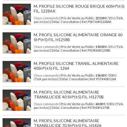
M. PROFILE SILICONE ROUGE BRIQUE 60SH°(±5)
FIL. 1228AK
| Sous commande
| Prix de Vente au Public:
215,00
€ /25 U (T.V.A.
pas inclus) | Délai: Consultation | Ref. PSRT60H1228AK
M. PROFIL SILICONE ALIMENTAIRE ORANGE 60
SH°(±5) FIL. H1258B
| Sous commande
| Prix de Vente au Public:
150,00
€ /25 U (T.V.A.
pas inclus) | Délai: Consultation | Ref. PSOR60H1258B
M. PROFILE SILICONE TRANSL. ALIMENTAIRE
40SH°(±5) FIL. 1264
| Sous commande
| Prix de Vente au Public:
136,00
€ /200 U
(T.V.A. pas inclus) | Délai: Consultation | Ref. PSTR40H1264
M. PROFIL SILICONE ALIMENTAIRE
TRANSLUCIDE 40 SH°(±5) FIL. H1270B
| Sous commande
| Prix de Vente au Public:
60,00
€ /100 U (T.V.A.
pas inclus) | Délai: Consultation | Ref. PSTR40H1270B
M. PROFIL SILICONE ALIMENTAIRE
TRANSLUCIDE 70 SH°(±5) FIL. H1426