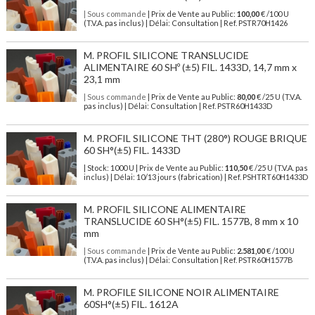
| Sous commande
| Prix de Vente au Public:
100,00
€ /100 U
(T.V.A. pas inclus) | Délai: Consultation | Ref. PSTR70H1426
M. PROFIL SILICONE TRANSLUCIDE
ALIMENTAIRE 60 SHº (±5) FIL. 1433D, 14,7 mm x
23,1 mm
| Sous commande
| Prix de Vente au Public:
80,00
€ /25 U (T.V.A.
pas inclus) | Délai: Consultation | Ref. PSTR60H1433D
M. PROFIL SILICONE THT (280°) ROUGE BRIQUE
60 SH°(±5) FIL. 1433D
| Stock: 1000 U
| Prix de Vente au Public:
110,50
€
/25 U (T.V.A. pas
inclus)
| Délai: 10/13 jours (fabrication) | Ref.
PSHTRT60H1433D
M. PROFIL SILICONE ALIMENTAIRE
TRANSLUCIDE 60 SH°(±5) FIL. 1577B, 8 mm x 10
mm
| Sous commande
| Prix de Vente au Public:
2.581,00
€ /100 U
(T.V.A. pas inclus) | Délai: Consultation | Ref. PSTR60H1577B
M. PROFILE SILICONE NOIR ALIMENTAIRE
60SH°(±5) FIL. 1612A