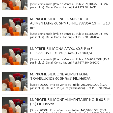
| Sous commande
| Prix de Vente au Public:
70,00
€ /50 U (T.V.A.
pas inclus) | Délai: Consultation | Ref. PSTR60H965D
M. PROFIL SILICONE TRANSLUCIDE
ALIMENTAIRE 60 SHº (±5) FIL. 98985A 13 mm x 13
mm
| Sous commande
| Prix de Vente au Public:
56,25
€ /25 U (T.V.A.
pas inclus) | Délai: Consultation | Ref. PSTR60H98985A
M. PERFIL SILICONA ATOX. 60 SH° (±5)
HIL.566C35 + Tal. Ø 3,5 mm (12X8X3,5)
| Sous commande
| Prix de Vente au Public:
104,00
€ /50 U (T.V.A.
pas inclus) | Délai: Consultation | Ref. PSTR60H566C35
M. PROFIL SILICONE ALIMENTAIRE
TRANSLUCIDE 60 SH°(±5) FIL. H607A
| Stock: 2000 U
| Prix de Vente au Public:
203,00
€
/100 U (T.V.A.
pas inclus)
| Délai: 10/13 jours (fabrication) | Ref.
PSTR60H607A
M. PROFIL SILICONE ALIMENTAIRE NOIR 60 SH°
(±5) FIL. H459B
| Stock: 2000 U
| Prix de Vente au Public:
160,00
€
/100 U (T.V.A.