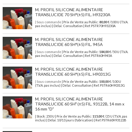
M. PROFIL SILICONE ALIMENTAIRE
TRANSLUCIDE 70 SH°(±5) FIL. H93230A
| Sous commande
| Prix de Vente au Public:
80,00
€ /100 U (T.V.A.
pas inclus) | Délai: Consultation | Ref. PSTR70H93230A
M. PROFIL SILICONE ALIMENTAIRE
TRANSLUCIDE 60 SH°(±5) FIL. 945A
| Sous commande
| Prix de Vente au Public:
184,00
€ /50 U (T.V.A.
pas inclus) | Délai: Consultation | Ref. PSTR60H945A
M. PROFIL SILICONE ALIMENTAIRE
TRANSLUCIDE 60 SH°(±5) FIL. H90313G
| Sous commande
| Prix de Vente au Public:
100,00
€ /100 U
(T.V.A. pas inclus) | Délai: Consultation | Ref. PSTR60H90313G
M. PROFIL SILICONE ALIMENTAIRE
TRANSLUCIDE 60 SHº (±5) FIL. 93122B, 14 mm x
16 mm "D"
| Stock: 250 U
| Prix de Vente au Public:
115,00
€
/25 U (T.V.A. pas
inclus)
| Délai: 10/13 jours (fabrication) | Ref.
PSTR60H93122B