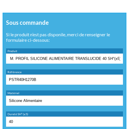
Sous commande
Si le produit n’est pas disponile, merci de renseigner le
formulaire ci-dessous:
Produit
Référence
Matériel
Dureté SHº (±5)