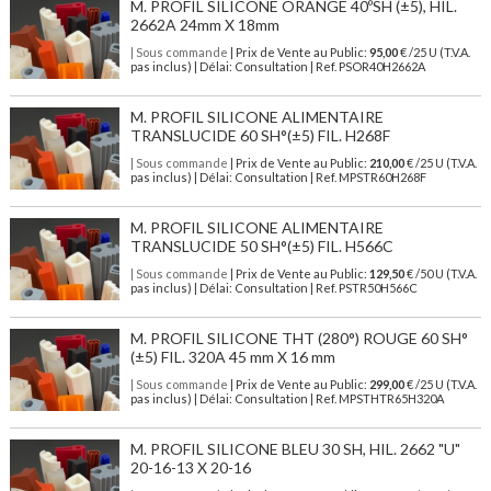
M. PROFIL SILICONE ORANGE 40ºSH (±5), HIL.
2662A 24mm X 18mm
| Sous commande
| Prix de Vente au Public:
95,00
€ /25 U (T.V.A.
pas inclus) | Délai: Consultation | Ref. PSOR40H2662A
M. PROFIL SILICONE ALIMENTAIRE
TRANSLUCIDE 60 SH°(±5) FIL. H268F
| Sous commande
| Prix de Vente au Public:
210,00
€ /25 U (T.V.A.
pas inclus) | Délai: Consultation | Ref. MPSTR60H268F
M. PROFIL SILICONE ALIMENTAIRE
TRANSLUCIDE 50 SH°(±5) FIL. H566C
| Sous commande
| Prix de Vente au Public:
129,50
€ /50 U (T.V.A.
pas inclus) | Délai: Consultation | Ref. PSTR50H566C
M. PROFIL SILICONE THT (280°) ROUGE 60 SH°
(±5) FIL. 320A 45 mm X 16 mm
| Sous commande
| Prix de Vente au Public:
299,00
€ /25 U (T.V.A.
pas inclus) | Délai: Consultation | Ref. MPSTHTR65H320A
M. PROFIL SILICONE BLEU 30 SH, HIL. 2662 "U"
20-16-13 X 20-16