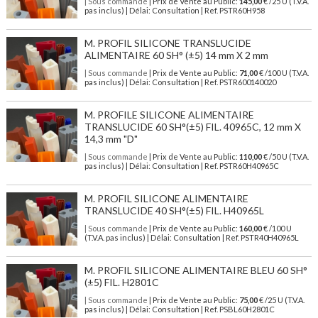
| Sous commande
| Prix de Vente au Public:
145,00
€ /25 U (T.V.A.
pas inclus) | Délai: Consultation | Ref. PSTR60H958
M. PROFIL SILICONE TRANSLUCIDE
ALIMENTAIRE 60 SH° (±5) 14 mm X 2 mm
| Sous commande
| Prix de Vente au Public:
71,00
€ /100 U (T.V.A.
pas inclus) | Délai: Consultation | Ref. PSTR600140020
M. PROFILE SILICONE ALIMENTAIRE
TRANSLUCIDE 60 SH°(±5) FIL. 40965C, 12 mm X
14,3 mm "D"
| Sous commande
| Prix de Vente au Public:
110,00
€ /50 U (T.V.A.
pas inclus) | Délai: Consultation | Ref. PSTR60H40965C
M. PROFIL SILICONE ALIMENTAIRE
TRANSLUCIDE 40 SH°(±5) FIL. H40965L
| Sous commande
| Prix de Vente au Public:
160,00
€ /100 U
(T.V.A. pas inclus) | Délai: Consultation | Ref. PSTR40H40965L
M. PROFIL SILICONE ALIMENTAIRE BLEU 60 SH°
(±5) FIL. H2801C
| Sous commande
| Prix de Vente au Public:
75,00
€ /25 U (T.V.A.
pas inclus) | Délai: Consultation | Ref. PSBL60H2801C