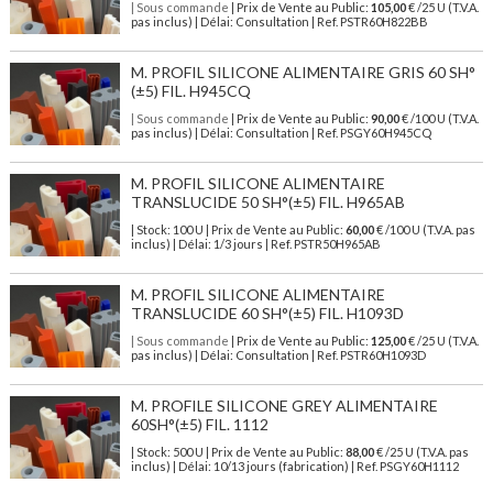
| Sous commande
| Prix de Vente au Public:
105,00
€ /25 U (T.V.A.
pas inclus) | Délai: Consultation | Ref. PSTR60H822BB
M. PROFIL SILICONE ALIMENTAIRE GRIS 60 SH°
(±5) FIL. H945CQ
| Sous commande
| Prix de Vente au Public:
90,00
€ /100 U (T.V.A.
pas inclus) | Délai: Consultation | Ref. PSGY60H945CQ
M. PROFIL SILICONE ALIMENTAIRE
TRANSLUCIDE 50 SH°(±5) FIL. H965AB
| Stock: 100 U
| Prix de Vente au Public:
60,00
€
/100 U (T.V.A. pas
inclus)
| Délai: 1/3 jours | Ref.
PSTR50H965AB
M. PROFIL SILICONE ALIMENTAIRE
TRANSLUCIDE 60 SH°(±5) FIL. H1093D
| Sous commande
| Prix de Vente au Public:
125,00
€ /25 U (T.V.A.
pas inclus) | Délai: Consultation | Ref. PSTR60H1093D
M. PROFILE SILICONE GREY ALIMENTAIRE
60SH°(±5) FIL. 1112
| Stock: 500 U
| Prix de Vente au Public:
88,00
€
/25 U (T.V.A. pas
inclus)
| Délai: 10/13 jours (fabrication) | Ref.
PSGY60H1112