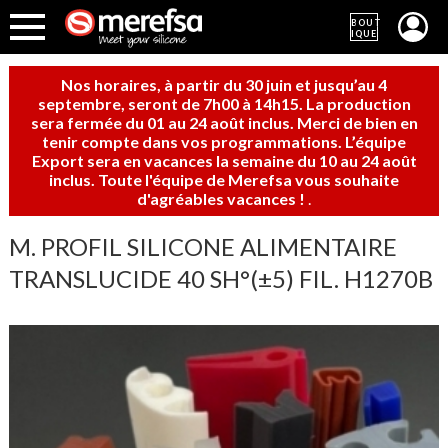
BOUT
IQUE
Nos horaires, à partir du 30 juin et jusqu’au 4
septembre, seront de 7h00 à 14h15. La production
sera fermée du 01 au 24 août inclus. Merci de bien en
tenir compte dans vos programmations. L’équipe
Export sera en vacances la semaine du 10 au 24 août
inclus. Toute l'équipe de Merefsa vous souhaite
d'agréables vacances !
.
M. PROFIL SILICONE ALIMENTAIRE
TRANSLUCIDE 40 SH°(±5) FIL. H1270B