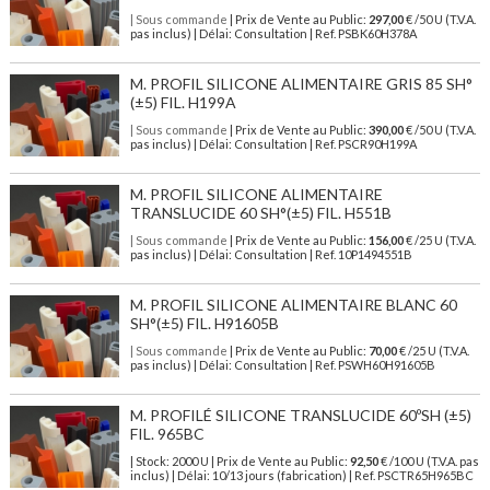
| Sous commande
| Prix de Vente au Public:
297,00
€ /50 U (T.V.A.
pas inclus) | Délai: Consultation | Ref. PSBK60H378A
M. PROFIL SILICONE ALIMENTAIRE GRIS 85 SH°
(±5) FIL. H199A
| Sous commande
| Prix de Vente au Public:
390,00
€ /50 U (T.V.A.
pas inclus) | Délai: Consultation | Ref. PSCR90H199A
M. PROFIL SILICONE ALIMENTAIRE
TRANSLUCIDE 60 SH°(±5) FIL. H551B
| Sous commande
| Prix de Vente au Public:
156,00
€ /25 U (T.V.A.
pas inclus) | Délai: Consultation | Ref. 10P1494551B
M. PROFIL SILICONE ALIMENTAIRE BLANC 60
SH°(±5) FIL. H91605B
| Sous commande
| Prix de Vente au Public:
70,00
€ /25 U (T.V.A.
pas inclus) | Délai: Consultation | Ref. PSWH60H91605B
M. PROFILÉ SILICONE TRANSLUCIDE 60ºSH (±5)
FIL. 965BC
| Stock: 2000 U
| Prix de Vente au Public:
92,50
€
/100 U (T.V.A. pas
inclus)
| Délai: 10/13 jours (fabrication) | Ref.
PSCTR65H965BC