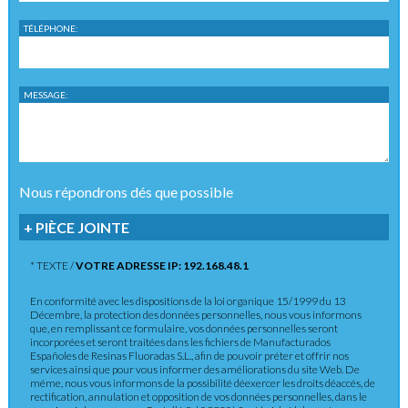
TÉLÉPHONE:
MESSAGE:
Nous répondrons dés que possible
+ PIÈCE JOINTE
* TEXTE /
VOTRE ADRESSE IP: 192.168.48.1
En conformité avec les dispositions de la loi organique 15/1999 du 13
Décembre, la protection des données personnelles, nous vous informons
que, en remplissant ce formulaire, vos données personnelles seront
incorporées et seront traitées dans les fichiers de Manufacturados
Españoles de Resinas Fluoradas S.L., afin de pouvoir préter et offrir nos
services ainsi que pour vous informer des améliorations du site Web. De
méme, nous vous informons de la possibilité déexercer les droits déaccés, de
rectification, annulation et opposition de vos données personnelles, dans le