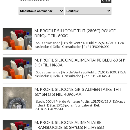
Clear
M. PROFILE SILICONE THT (280°C) ROUGE
BRIQUE FIL. 600C
| Sous commande
| Prix de Vente au Public:
77,50
€ /25 U (T.V.A.
pas inclus) | Délai: Consultation | Ref. 10P0024600C
M. PROFIL SILICONE ALIMENTAIRE BLEU 60 SH°
(±5) FIL. H468A
| Sous commande
| Prix de Vente au Public:
78,00
€ /100 U (T.V.A.
pas inclus) | Délai: Consultation | Ref. PSBL60H468A
M. PROFIL SILICONE GRIS ALIMENTAIRE THT
60° SH (±5) HIL. 40965AA
| Stock: 500 U
| Prix de Vente au Public:
153,75
€
/25 U (T.V.A. pas
inclus)
| Délai: 15/18 jours (fabrication) | Ref.
PSHTG60H40965AA
M. PROFIL SILICONE ALIMENTAIRE
TRANSLUCIDE 60 SH°(±5) FIL. H965D