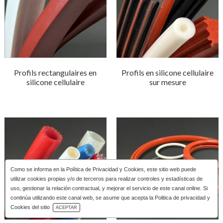
Profils rectangulaires en
Profils en silicone cellulaire
silicone cellulaire
sur mesure
Como se informa en la
Política de Privacidad y Cookies
, este sitio web puede
utilizar cookies propias y/o de terceros para realizar controles y estadísticas de
uso, gestionar la relación contractual, y mejorar el servicio de este canal online. Si
continúa utilizando este canal web, se asume que acepta la Politica de privacidad y
Télécharger le Catalogue
Cookies del sitio
ACEPTAR