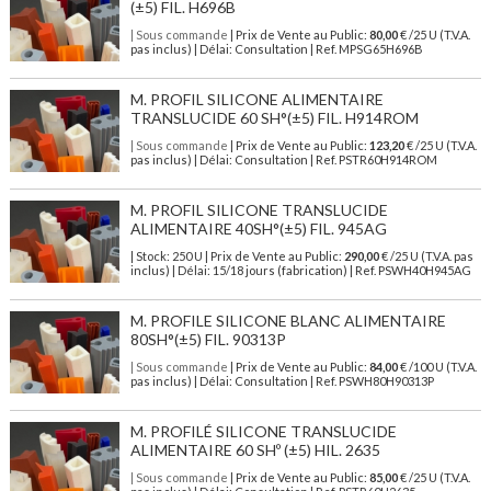
(±5) FIL. H696B
| Sous commande
| Prix de Vente au Public:
80,00
€ /25 U (T.V.A.
pas inclus) | Délai: Consultation | Ref. MPSG65H696B
M. PROFIL SILICONE ALIMENTAIRE
TRANSLUCIDE 60 SH°(±5) FIL. H914ROM
| Sous commande
| Prix de Vente au Public:
123,20
€ /25 U (T.V.A.
pas inclus) | Délai: Consultation | Ref. PSTR60H914ROM
M. PROFIL SILICONE TRANSLUCIDE
ALIMENTAIRE 40SH°(±5) FIL. 945AG
| Stock: 250 U
| Prix de Vente au Public:
290,00
€
/25 U (T.V.A. pas
inclus)
| Délai: 15/18 jours (fabrication) | Ref.
PSWH40H945AG
M. PROFILE SILICONE BLANC ALIMENTAIRE
80SH°(±5) FIL. 90313P
| Sous commande
| Prix de Vente au Public:
84,00
€ /100 U (T.V.A.
pas inclus) | Délai: Consultation | Ref. PSWH80H90313P
M. PROFILÉ SILICONE TRANSLUCIDE
ALIMENTAIRE 60 SHº (±5) HIL. 2635
| Sous commande
| Prix de Vente au Public:
85,00
€ /25 U (T.V.A.