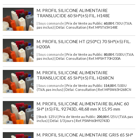
M. PROFIL SILICONE ALIMENTAIRE
TRANSLUCIDE 60 SH°(±5) FIL. H148E
| Sous commande
| Prix de Vente au Public:
60,00
€ /50 U (T.V.A.
pas inclus) | Délai: Consultation | Ref. MPST65H148E
M. PROFIL SILICONE HT (250°C) 70 SH°(±5) FIL.
H200A
| Sous commande
| Prix de Vente au Public:
80,00
€ /100 U (T.V.A.
pas inclus) | Délai: Consultation | Ref. MPSHT70H200A
M. PROFIL SILICONE ALIMENTAIRE
TRANSLUCIDE 65 SH°(±5) FIL. H268CN
| Sous commande
| Prix de Vente au Public:
114,00
€ /100 U
(T.V.A. pas inclus) | Délai: Consultation | Ref. MPSW65H268CN
M. PROFIL SILICONE ALIMENTAIRE BLANC 60
SH° (±5) FIL. 92743D, 48,68 mm X 15,95 mm
| Stock: 125 U
| Prix de Vente au Public:
200,00
€
/25 U (T.V.A. pas
inclus)
| Délai: 1/3 jours | Ref.
PSWH60H92743D
M. PROFIL SILICONE ALIMENTAIRE GRIS 65 SH°