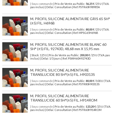
| Sous commande
| Prix de Vente au Public:
56,25
€ /25 U (T.V.A.
pas inclus) | Délai: Consultation | Ref. PSTR60H98985A
M. PROFIL SILICONE ALIMENTAIRE GRIS 65 SH°
(±5) FIL. H696B
| Sous commande
| Prix de Vente au Public:
80,00
€ /25 U (T.V.A.
pas inclus) | Délai: Consultation | Ref. MPSG65H696B
M. PROFIL SILICONE ALIMENTAIRE BLANC 60
SH° (±5) FIL. 92743D, 48,68 mm X 15,95 mm
| Stock: 125 U
| Prix de Vente au Public:
200,00
€
/25 U (T.V.A. pas
inclus)
| Délai: 1/3 jours | Ref.
PSWH60H92743D
M. PROFIL SILICONE ALIMENTAIRE
TRANSLUCIDE 80 SH°(±5) FIL. H90313S
| Sous commande
| Prix de Vente au Public:
80,00
€ /100 U (T.V.A.
pas inclus) | Délai: Consultation | Ref. PSTR80H90313S
M. PROFIL SILICONE ALIMENTAIRE
TRANSLUCIDE 60 SH°(±5) FIL. H914ROM
| Sous commande
| Prix de Vente au Public:
123,20
€ /25 U (T.V.A.
pas inclus) | Délai: Consultation | Ref. PSTR60H914ROM