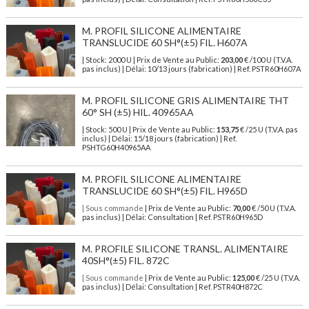
M. PROFIL SILICONE ALIMENTAIRE
TRANSLUCIDE 60 SH°(±5) FIL. H607A
| Stock: 2000 U
| Prix de Vente au Public:
203,00
€
/100 U (T.V.A.
pas inclus)
| Délai: 10/13 jours (fabrication) | Ref.
PSTR60H607A
M. PROFIL SILICONE GRIS ALIMENTAIRE THT
60° SH (±5) HIL. 40965AA
| Stock: 500 U
| Prix de Vente au Public:
153,75
€
/25 U (T.V.A. pas
inclus)
| Délai: 15/18 jours (fabrication) | Ref.
PSHTG60H40965AA
M. PROFIL SILICONE ALIMENTAIRE
TRANSLUCIDE 60 SH°(±5) FIL. H965D
| Sous commande
| Prix de Vente au Public:
70,00
€ /50 U (T.V.A.
pas inclus) | Délai: Consultation | Ref. PSTR60H965D
M. PROFILE SILICONE TRANSL. ALIMENTAIRE
40SH°(±5) FIL. 872C
| Sous commande
| Prix de Vente au Public:
125,00
€ /25 U (T.V.A.
pas inclus) | Délai: Consultation | Ref. PSTR40H872C