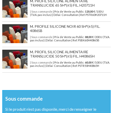
M. PROFIL SILICONE ALIMENTAIRE
TRANSLUCIDE 65 SH°(±5) FIL. H20711H
| Sous commande
| Prix de Vente au Public:
120,00
€ /100 U
(T.V.A. pas inclus) | Délai: Consultation | Ref. PSTR60H20711H
M. PROFILE SILICONE NOIR 60 SH°(±5) FIL.
40865B
| Sous commande
| Prix de Vente au Public:
88,00
€ /200 U (T.V.A.
pas inclus) | Délai: Consultation | Ref. PSBK60H40865B
M. PROFIL SILICONE ALIMENTAIRE
TRANSLUCIDE 50 SH°(±5) FIL. H40865H
| Sous commande
| Prix de Vente au Public:
60,00
€ /100 U (T.V.A.
pas inclus) | Délai: Consultation | Ref. PSTR50H40865H
Sous commande
Si le produit n’est pas disponile, merci de renseigner le