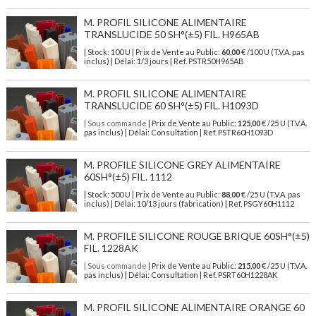
M. PROFIL SILICONE ALIMENTAIRE
TRANSLUCIDE 50 SH°(±5) FIL. H965AB
| Stock: 100 U
| Prix de Vente au Public:
60,00
€
/100 U (T.V.A. pas
inclus)
| Délai: 1/3 jours | Ref.
PSTR50H965AB
M. PROFIL SILICONE ALIMENTAIRE
TRANSLUCIDE 60 SH°(±5) FIL. H1093D
| Sous commande
| Prix de Vente au Public:
125,00
€ /25 U (T.V.A.
pas inclus) | Délai: Consultation | Ref. PSTR60H1093D
M. PROFILE SILICONE GREY ALIMENTAIRE
60SH°(±5) FIL. 1112
| Stock: 500 U
| Prix de Vente au Public:
88,00
€
/25 U (T.V.A. pas
inclus)
| Délai: 10/13 jours (fabrication) | Ref.
PSGY60H1112
M. PROFILE SILICONE ROUGE BRIQUE 60SH°(±5)
FIL. 1228AK
| Sous commande
| Prix de Vente au Public:
215,00
€ /25 U (T.V.A.
pas inclus) | Délai: Consultation | Ref. PSRT60H1228AK
M. PROFIL SILICONE ALIMENTAIRE ORANGE 60