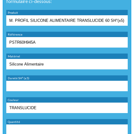
formulaire ci-dessous:
Produit
Référence
Matériel
Dureté SHº (±5)
Couleur
Quantité