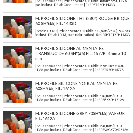
| Sous commande
| Prix de Vente au Public:
80,00
€ /25 U (T.V.A.
pas inclus) | Délai: Consultation | Ref. PSTR60H1433D
M. PROFIL SILICONE THT (280°) ROUGE BRIQUE
60 SH°(±5) FIL. 1433D
| Stock: 1000 U
| Prix de Vente au Public:
110,50
€
/25 U (T.V.A. pas
inclus)
| Délai: 10/13 jours (fabrication) | Ref.
PSHTRT60H1433D
M. PROFIL SILICONE ALIMENTAIRE
TRANSLUCIDE 60 SH°(±5) FIL. 1577B, 8 mm x 10
mm
| Sous commande
| Prix de Vente au Public:
2.581,00
€ /100 U
(T.V.A. pas inclus) | Délai: Consultation | Ref. PSTR60H1577B
M. PROFILE SILICONE NOIR ALIMENTAIRE
60SH°(±5) FIL. 1612A
| Sous commande
| Prix de Vente au Public:
180,00
€ /100 U
(T.V.A. pas inclus) | Délai: Consultation | Ref. PSBK60H1612A
M. PROFIL SILICONE GREY 70SH°(±5) VAPEUR
FIL. 1612A
| Sous commande
| Prix de Vente au Public:
234,00
€ /100 U
(T.V.A. pas inclus) | Délai: Consultation | Ref. PSVAGY70H1612A