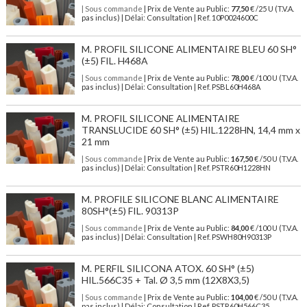
| Sous commande
| Prix de Vente au Public:
77,50
€ /25 U (T.V.A.
pas inclus) | Délai: Consultation | Ref. 10P0024600C
M. PROFIL SILICONE ALIMENTAIRE BLEU 60 SH°
(±5) FIL. H468A
| Sous commande
| Prix de Vente au Public:
78,00
€ /100 U (T.V.A.
pas inclus) | Délai: Consultation | Ref. PSBL60H468A
M. PROFIL SILICONE ALIMENTAIRE
TRANSLUCIDE 60 SH° (±5) HIL.1228HN, 14,4 mm x
21 mm
| Sous commande
| Prix de Vente au Public:
167,50
€ /50 U (T.V.A.
pas inclus) | Délai: Consultation | Ref. PSTR60H1228HN
M. PROFILE SILICONE BLANC ALIMENTAIRE
80SH°(±5) FIL. 90313P
| Sous commande
| Prix de Vente au Public:
84,00
€ /100 U (T.V.A.
pas inclus) | Délai: Consultation | Ref. PSWH80H90313P
M. PERFIL SILICONA ATOX. 60 SH° (±5)
HIL.566C35 + Tal. Ø 3,5 mm (12X8X3,5)
| Sous commande
| Prix de Vente au Public:
104,00
€ /50 U (T.V.A.
pas inclus) | Délai: Consultation | Ref. PSTR60H566C35