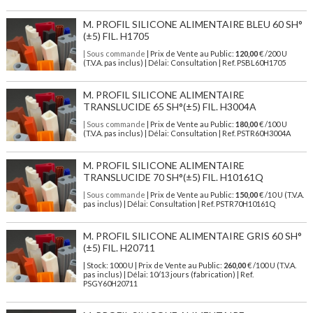
M. PROFIL SILICONE ALIMENTAIRE BLEU 60 SH°
(±5) FIL. H1705
| Sous commande
| Prix de Vente au Public:
120,00
€ /200 U
(T.V.A. pas inclus) | Délai: Consultation | Ref. PSBL60H1705
M. PROFIL SILICONE ALIMENTAIRE
TRANSLUCIDE 65 SH°(±5) FIL. H3004A
| Sous commande
| Prix de Vente au Public:
180,00
€ /100 U
(T.V.A. pas inclus) | Délai: Consultation | Ref. PSTR60H3004A
M. PROFIL SILICONE ALIMENTAIRE
TRANSLUCIDE 70 SH°(±5) FIL. H10161Q
| Sous commande
| Prix de Vente au Public:
150,00
€ /10 U (T.V.A.
pas inclus) | Délai: Consultation | Ref. PSTR70H10161Q
M. PROFIL SILICONE ALIMENTAIRE GRIS 60 SH°
(±5) FIL. H20711
| Stock: 1000 U
| Prix de Vente au Public:
260,00
€
/100 U (T.V.A.
pas inclus)
| Délai: 10/13 jours (fabrication) | Ref.
PSGY60H20711