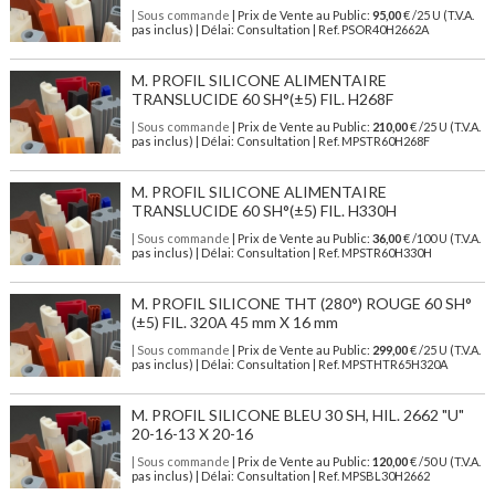
| Sous commande
| Prix de Vente au Public:
95,00
€ /25 U (T.V.A.
pas inclus) | Délai: Consultation | Ref. PSOR40H2662A
M. PROFIL SILICONE ALIMENTAIRE
TRANSLUCIDE 60 SH°(±5) FIL. H268F
| Sous commande
| Prix de Vente au Public:
210,00
€ /25 U (T.V.A.
pas inclus) | Délai: Consultation | Ref. MPSTR60H268F
M. PROFIL SILICONE ALIMENTAIRE
TRANSLUCIDE 60 SH°(±5) FIL. H330H
| Sous commande
| Prix de Vente au Public:
36,00
€ /100 U (T.V.A.
pas inclus) | Délai: Consultation | Ref. MPSTR60H330H
M. PROFIL SILICONE THT (280°) ROUGE 60 SH°
(±5) FIL. 320A 45 mm X 16 mm
| Sous commande
| Prix de Vente au Public:
299,00
€ /25 U (T.V.A.
pas inclus) | Délai: Consultation | Ref. MPSTHTR65H320A
M. PROFIL SILICONE BLEU 30 SH, HIL. 2662 "U"
20-16-13 X 20-16
| Sous commande
| Prix de Vente au Public:
120,00
€ /50 U (T.V.A.
pas inclus) | Délai: Consultation | Ref. MPSBL30H2662