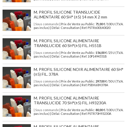
M. PROFIL SILICONE TRANSLUCIDE
ALIMENTAIRE 60 SH° (±5) 14 mm X 2 mm
| Sous commande
| Prix de Vente au Public:
71,00
€ /100 U (T.V.A.
pas inclus) | Délai: Consultation | Ref. PSTR600140020
M. PROFIL SILICONE ALIMENTAIRE
TRANSLUCIDE 60 SH°(±5) FIL. H551B
| Sous commande
| Prix de Vente au Public:
156,00
€ /25 U (T.V.A.
pas inclus) | Délai: Consultation | Ref. 10P1494551B
M. PROFIL SILICONE NOIR ALIMENTAIRE 60 SH°
(±5) FIL. 378A
| Sous commande
| Prix de Vente au Public:
297,00
€ /50 U (T.V.A.
pas inclus) | Délai: Consultation | Ref. PSBK60H378A
M. PROFIL SILICONE ALIMENTAIRE
TRANSLUCIDE 70 SH°(±5) FIL. H93230A
| Sous commande
| Prix de Vente au Public:
80,00
€ /100 U (T.V.A.
pas inclus) | Délai: Consultation | Ref. PSTR70H93230A
M. PROFIL SILICONE ALIMENTAIRE