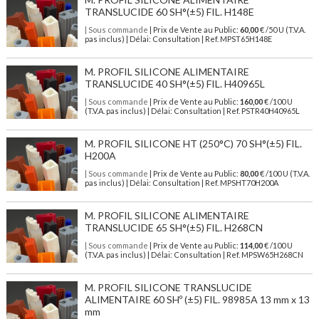
TRANSLUCIDE 60 SH°(±5) FIL. H148E
| Sous commande
| Prix de Vente au Public:
60,00
€ /50 U (T.V.A.
pas inclus) | Délai: Consultation | Ref. MPST65H148E
M. PROFIL SILICONE ALIMENTAIRE
TRANSLUCIDE 40 SH°(±5) FIL. H40965L
| Sous commande
| Prix de Vente au Public:
160,00
€ /100 U
(T.V.A. pas inclus) | Délai: Consultation | Ref. PSTR40H40965L
M. PROFIL SILICONE HT (250°C) 70 SH°(±5) FIL.
H200A
| Sous commande
| Prix de Vente au Public:
80,00
€ /100 U (T.V.A.
pas inclus) | Délai: Consultation | Ref. MPSHT70H200A
M. PROFIL SILICONE ALIMENTAIRE
TRANSLUCIDE 65 SH°(±5) FIL. H268CN
| Sous commande
| Prix de Vente au Public:
114,00
€ /100 U
(T.V.A. pas inclus) | Délai: Consultation | Ref. MPSW65H268CN
M. PROFIL SILICONE TRANSLUCIDE
ALIMENTAIRE 60 SHº (±5) FIL. 98985A 13 mm x 13
mm