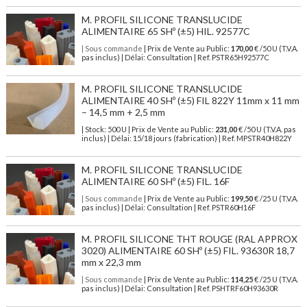
M. PROFIL SILICONE TRANSLUCIDE
ALIMENTAIRE 65 SHº (±5) HIL. 92577C
| Sous commande
| Prix de Vente au Public:
170,00
€ /50 U (T.V.A.
pas inclus) | Délai: Consultation | Ref. PSTR65H92577C
M. PROFIL SILICONE TRANSLUCIDE
ALIMENTAIRE 40 SHº (±5) FIL 822Y 11mm x 11 mm
– 14,5 mm + 2,5 mm
| Stock: 500 U
| Prix de Vente au Public:
231,00
€
/50 U (T.V.A. pas
inclus)
| Délai: 15/18 jours (fabrication) | Ref.
MPSTR40H822Y
M. PROFIL SILICONE TRANSLUCIDE
ALIMENTAIRE 60 SHº (±5) FIL. 16F
| Sous commande
| Prix de Vente au Public:
199,50
€ /25 U (T.V.A.
pas inclus) | Délai: Consultation | Ref. PSTR60H16F
M. PROFIL SILICONE THT ROUGE (RAL APPROX
3020) ALIMENTAIRE 60 SHº (±5) FIL. 93630R 18,7
mm x 22,3 mm
| Sous commande
| Prix de Vente au Public:
114,25
€ /25 U (T.V.A.
pas inclus) | Délai: Consultation | Ref. PSHTRF60H93630R