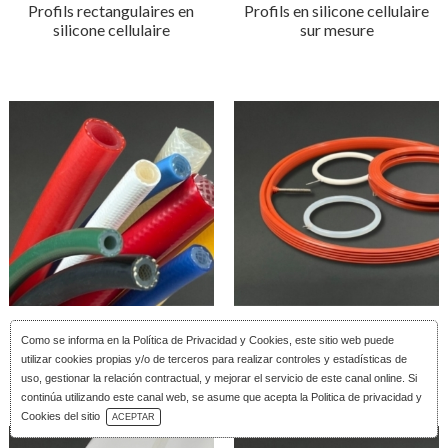
Profils rectangulaires en
Profils en silicone cellulaire
silicone cellulaire
sur mesure
Tuyaux en silicone renforcé
Joints gonflables en silicone
Como se informa en la
Política de Privacidad y Cookies
, este sitio web puede
par tresse
utilizar cookies propias y/o de terceros para realizar controles y estadísticas de
uso, gestionar la relación contractual, y mejorar el servicio de este canal online. Si
continúa utilizando este canal web, se asume que acepta la Politica de privacidad y
Télécharger le Catalogue
Cookies del sitio
ACEPTAR