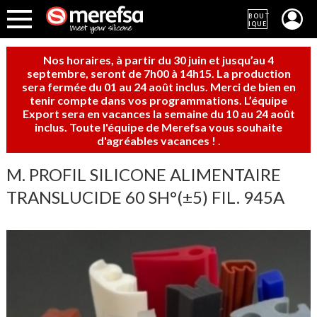
BOUT
IQUE
Nos horaires, à partir du 30 juin et jusqu’au 4
septembre, seront de 7h00 à 14h15. La production
sera fermée du 01 au 24 août inclus. Merci de bien en
tenir compte dans vos programmations. L’équipe
Export sera en vacances la semaine du 10 au 24 août
inclus. Toute l'équipe de Merefsa vous souhaite
d'agréables vacances !
.
M. PROFIL SILICONE ALIMENTAIRE
TRANSLUCIDE 60 SH°(±5) FIL. 945A