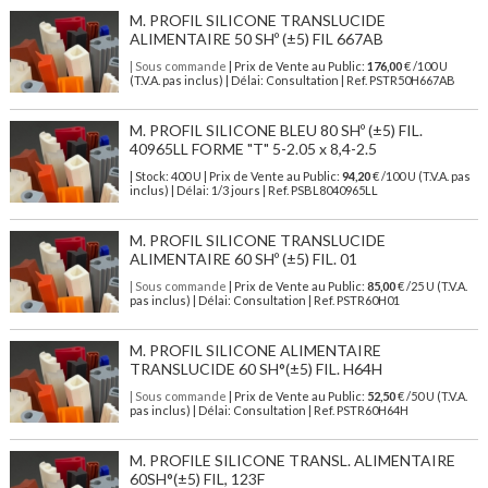
M. PROFIL SILICONE TRANSLUCIDE
ALIMENTAIRE 50 SHº (±5) FIL 667AB
| Sous commande
| Prix de Vente au Public:
176,00
€ /100 U
(T.V.A. pas inclus) | Délai: Consultation | Ref. PSTR50H667AB
M. PROFIL SILICONE BLEU 80 SHº (±5) FIL.
40965LL FORME "T" 5-2.05 x 8,4-2.5
| Stock: 400 U
| Prix de Vente au Public:
94,20
€
/100 U (T.V.A. pas
inclus)
| Délai: 1/3 jours | Ref.
PSBL8040965LL
M. PROFIL SILICONE TRANSLUCIDE
ALIMENTAIRE 60 SHº (±5) FIL. 01
| Sous commande
| Prix de Vente au Public:
85,00
€ /25 U (T.V.A.
pas inclus) | Délai: Consultation | Ref. PSTR60H01
M. PROFIL SILICONE ALIMENTAIRE
TRANSLUCIDE 60 SH°(±5) FIL. H64H
| Sous commande
| Prix de Vente au Public:
52,50
€ /50 U (T.V.A.
pas inclus) | Délai: Consultation | Ref. PSTR60H64H
M. PROFILE SILICONE TRANSL. ALIMENTAIRE
60SH°(±5) FIL, 123F