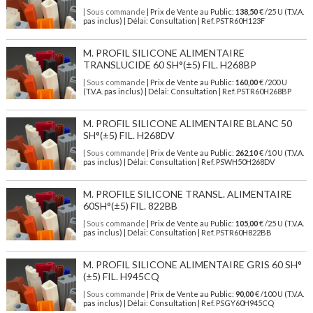
| Sous commande
| Prix de Vente au Public:
138,50
€ /25 U (T.V.A.
pas inclus) | Délai: Consultation | Ref. PSTR60H123F
M. PROFIL SILICONE ALIMENTAIRE
TRANSLUCIDE 60 SH°(±5) FIL. H268BP
| Sous commande
| Prix de Vente au Public:
160,00
€ /200 U
(T.V.A. pas inclus) | Délai: Consultation | Ref. PSTR60H268BP
M. PROFIL SILICONE ALIMENTAIRE BLANC 50
SH°(±5) FIL. H268DV
| Sous commande
| Prix de Vente au Public:
262,10
€ /10 U (T.V.A.
pas inclus) | Délai: Consultation | Ref. PSWH50H268DV
M. PROFILE SILICONE TRANSL. ALIMENTAIRE
60SH°(±5) FIL. 822BB
| Sous commande
| Prix de Vente au Public:
105,00
€ /25 U (T.V.A.
pas inclus) | Délai: Consultation | Ref. PSTR60H822BB
M. PROFIL SILICONE ALIMENTAIRE GRIS 60 SH°
(±5) FIL. H945CQ
| Sous commande
| Prix de Vente au Public:
90,00
€ /100 U (T.V.A.
pas inclus) | Délai: Consultation | Ref. PSGY60H945CQ