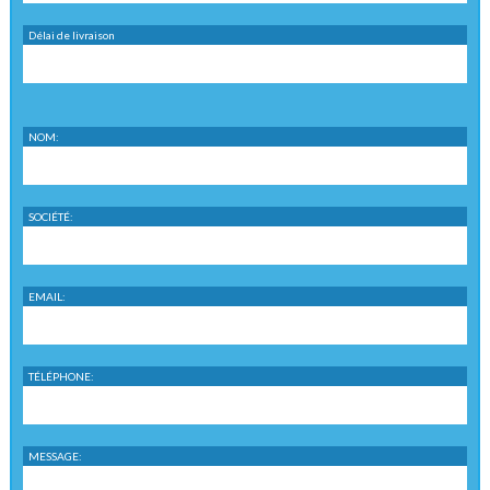
Délai de livraison
NOM:
SOCIÉTÉ:
EMAIL:
TÉLÉPHONE:
MESSAGE: