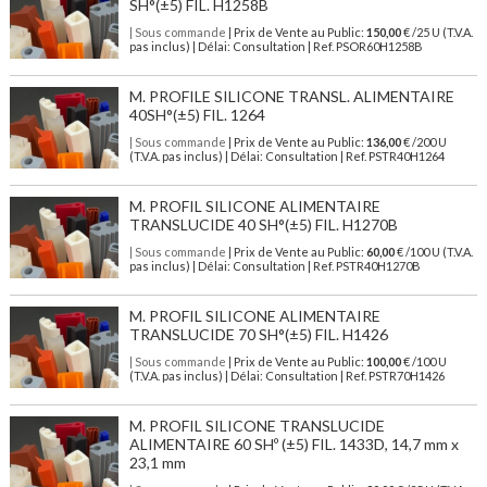
SH°(±5) FIL. H1258B
| Sous commande
| Prix de Vente au Public:
150,00
€ /25 U (T.V.A.
pas inclus) | Délai: Consultation | Ref. PSOR60H1258B
M. PROFILE SILICONE TRANSL. ALIMENTAIRE
40SH°(±5) FIL. 1264
| Sous commande
| Prix de Vente au Public:
136,00
€ /200 U
(T.V.A. pas inclus) | Délai: Consultation | Ref. PSTR40H1264
M. PROFIL SILICONE ALIMENTAIRE
TRANSLUCIDE 40 SH°(±5) FIL. H1270B
| Sous commande
| Prix de Vente au Public:
60,00
€ /100 U (T.V.A.
pas inclus) | Délai: Consultation | Ref. PSTR40H1270B
M. PROFIL SILICONE ALIMENTAIRE
TRANSLUCIDE 70 SH°(±5) FIL. H1426
| Sous commande
| Prix de Vente au Public:
100,00
€ /100 U
(T.V.A. pas inclus) | Délai: Consultation | Ref. PSTR70H1426
M. PROFIL SILICONE TRANSLUCIDE
ALIMENTAIRE 60 SHº (±5) FIL. 1433D, 14,7 mm x
23,1 mm