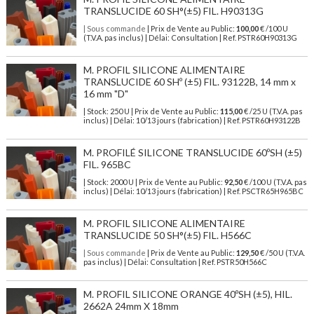
TRANSLUCIDE 60 SH°(±5) FIL. H90313G
| Sous commande
| Prix de Vente au Public:
100,00
€ /100 U
(T.V.A. pas inclus) | Délai: Consultation | Ref. PSTR60H90313G
M. PROFIL SILICONE ALIMENTAIRE
TRANSLUCIDE 60 SHº (±5) FIL. 93122B, 14 mm x
16 mm "D"
| Stock: 250 U
| Prix de Vente au Public:
115,00
€
/25 U (T.V.A. pas
inclus)
| Délai: 10/13 jours (fabrication) | Ref.
PSTR60H93122B
M. PROFILÉ SILICONE TRANSLUCIDE 60ºSH (±5)
FIL. 965BC
| Stock: 2000 U
| Prix de Vente au Public:
92,50
€
/100 U (T.V.A. pas
inclus)
| Délai: 10/13 jours (fabrication) | Ref.
PSCTR65H965BC
M. PROFIL SILICONE ALIMENTAIRE
TRANSLUCIDE 50 SH°(±5) FIL. H566C
| Sous commande
| Prix de Vente au Public:
129,50
€ /50 U (T.V.A.
pas inclus) | Délai: Consultation | Ref. PSTR50H566C
M. PROFIL SILICONE ORANGE 40ºSH (±5), HIL.
2662A 24mm X 18mm