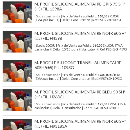
M. PROFIL SILICONE ALIMENTAIRE GRIS 75 SH°
(±5) FIL. 1398A
| Sous commande
| Prix de Vente au Public:
160,00
€ /100 U
(T.V.A. pas inclus) | Délai: Consultation | Ref. PSGR75H1398A
M. PROFIL SILICONE ALIMENTAIRE NOIR 60 SH°
(±5) FIL. H459B
| Stock: 2000 U
| Prix de Vente au Public:
160,00
€
/100 U (T.V.A.
pas inclus)
| Délai: 15/18 jours (fabrication) | Ref.
PSBK60H459B
M. PROFILE SILICONE TRANSL. ALIMENTAIRE
60SH°(±5) FIL. 1093G
| Sous commande
| Prix de Vente au Public:
1.600,00
€ /100 U
(T.V.A. pas inclus) | Délai: Consultation | Ref. MPST65H1093G
M. PROFIL SILICONE ALIMENTAIRE BLEU 50 SH°
(±5) FIL. H268CJ
| Sous commande
| Prix de Vente au Public:
125,00
€ /25 U (T.V.A.
pas inclus) | Délai: Consultation | Ref. MPSATBL50H268CJ
M. PROFIL SILICONE ALIMENTAIRE NOIR 60 SH°
(±5) FIL. H93183A