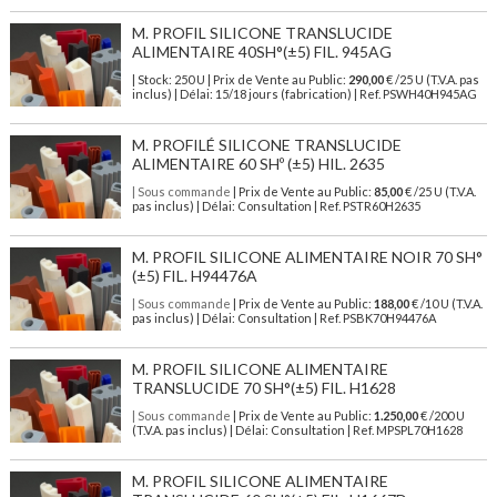
M. PROFIL SILICONE TRANSLUCIDE
ALIMENTAIRE 40SH°(±5) FIL. 945AG
| Stock: 250 U
| Prix de Vente au Public:
290,00
€
/25 U (T.V.A. pas
inclus)
| Délai: 15/18 jours (fabrication) | Ref.
PSWH40H945AG
M. PROFILÉ SILICONE TRANSLUCIDE
ALIMENTAIRE 60 SHº (±5) HIL. 2635
| Sous commande
| Prix de Vente au Public:
85,00
€ /25 U (T.V.A.
pas inclus) | Délai: Consultation | Ref. PSTR60H2635
M. PROFIL SILICONE ALIMENTAIRE NOIR 70 SH°
(±5) FIL. H94476A
| Sous commande
| Prix de Vente au Public:
188,00
€ /10 U (T.V.A.
pas inclus) | Délai: Consultation | Ref. PSBK70H94476A
M. PROFIL SILICONE ALIMENTAIRE
TRANSLUCIDE 70 SH°(±5) FIL. H1628
| Sous commande
| Prix de Vente au Public:
1.250,00
€ /200 U
(T.V.A. pas inclus) | Délai: Consultation | Ref. MPSPL70H1628
M. PROFIL SILICONE ALIMENTAIRE