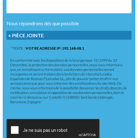
Nous répondrons dés que possible
+ PIÈCE JOINTE
* TEXTE /
VOTRE ADRESSE IP: 192.168.48.1
En conformité avec les dispositions de la loi organique 15/1999 du 13
Décembre, la protection des données personnelles, nous vous informons
que, en remplissant ce formulaire, vos données personnelles seront
incorporées et seront traitées dans les fichiers de Manufacturados
Españoles de Resinas Fluoradas S.L., afin de pouvoir préter et offrir nos
services ainsi que pour vous informer des améliorations du site Web. De
méme, nous vous informons de la possibilité déexercer les droits déaccés, de
rectification, annulation et opposition de vos données personnelles, dans le
courrier ci-dessus ou sur Castelló 9, ( 08830) Sant boi de Llobregat,
Barcelone, Espagne."