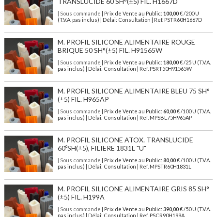
TRANSLUCIDE 60 SH°(±5) FIL. H1667D
| Sous commande
| Prix de Vente au Public:
100,00
€ /200 U
(T.V.A. pas inclus) | Délai: Consultation | Ref. PSTR60H1667D
M. PROFIL SILICONE ALIMENTAIRE ROUGE
BRIQUE 50 SH°(±5) FIL. H91565W
| Sous commande
| Prix de Vente au Public:
180,00
€ /25 U (T.V.A.
pas inclus) | Délai: Consultation | Ref. PSRT50H91565W
M. PROFIL SILICONE ALIMENTAIRE BLEU 75 SH°
(±5) FIL. H965AP
| Sous commande
| Prix de Vente au Public:
60,00
€ /100 U (T.V.A.
pas inclus) | Délai: Consultation | Ref. MPSBL75H965AP
M. PROFIL SILICONE ATOX. TRANSLUCIDE
60ºSH(±5), FILIERE 1831L "U"
| Sous commande
| Prix de Vente au Public:
80,00
€ /100 U (T.V.A.
pas inclus) | Délai: Consultation | Ref. MPSTR60H1831L
M. PROFIL SILICONE ALIMENTAIRE GRIS 85 SH°
(±5) FIL. H199A
| Sous commande
| Prix de Vente au Public:
390,00
€ /50 U (T.V.A.
pas inclus) | Délai: Consultation | Ref. PSCR90H199A