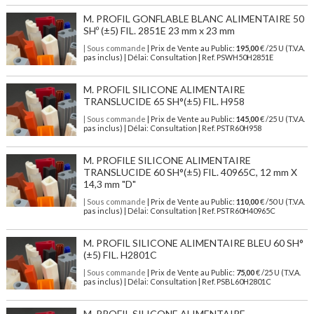
M. PROFIL GONFLABLE BLANC ALIMENTAIRE 50
SHº (±5) FIL. 2851E 23 mm x 23 mm
| Sous commande
| Prix de Vente au Public:
195,00
€ /25 U (T.V.A.
pas inclus) | Délai: Consultation | Ref. PSWH50H2851E
M. PROFIL SILICONE ALIMENTAIRE
TRANSLUCIDE 65 SH°(±5) FIL. H958
| Sous commande
| Prix de Vente au Public:
145,00
€ /25 U (T.V.A.
pas inclus) | Délai: Consultation | Ref. PSTR60H958
M. PROFILE SILICONE ALIMENTAIRE
TRANSLUCIDE 60 SH°(±5) FIL. 40965C, 12 mm X
14,3 mm "D"
| Sous commande
| Prix de Vente au Public:
110,00
€ /50 U (T.V.A.
pas inclus) | Délai: Consultation | Ref. PSTR60H40965C
M. PROFIL SILICONE ALIMENTAIRE BLEU 60 SH°
(±5) FIL. H2801C
| Sous commande
| Prix de Vente au Public:
75,00
€ /25 U (T.V.A.
pas inclus) | Délai: Consultation | Ref. PSBL60H2801C
M. PROFIL SILICONE ALIMENTAIRE