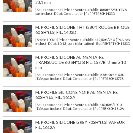
23,1 mm
| Sous commande
| Prix de Vente au Public:
80,00
€ /25 U (T.V.A.
pas inclus) | Délai: Consultation | Ref. PSTR60H1433D
M. PROFIL SILICONE THT (280°) ROUGE BRIQUE
60 SH°(±5) FIL. 1433D
| Stock: 1000 U
| Prix de Vente au Public:
110,50
€
/25 U (T.V.A. pas
inclus)
| Délai: 10/13 jours (fabrication) | Ref.
PSHTRT60H1433D
M. PROFIL SILICONE ALIMENTAIRE
TRANSLUCIDE 60 SH°(±5) FIL. 1577B, 8 mm x 10
mm
| Sous commande
| Prix de Vente au Public:
2.581,00
€ /100 U
(T.V.A. pas inclus) | Délai: Consultation | Ref. PSTR60H1577B
M. PROFILE SILICONE NOIR ALIMENTAIRE
60SH°(±5) FIL. 1612A
| Sous commande
| Prix de Vente au Public:
180,00
€ /100 U
(T.V.A. pas inclus) | Délai: Consultation | Ref. PSBK60H1612A
M. PROFIL SILICONE GREY 70SH°(±5) VAPEUR
FIL. 1612A