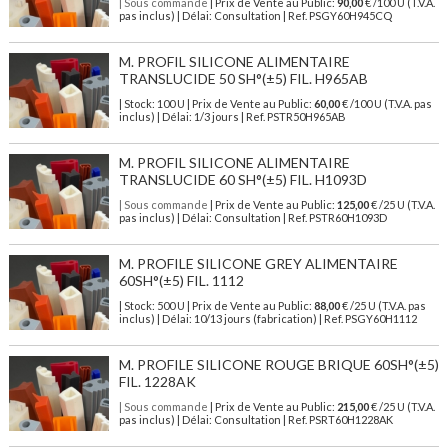
| Sous commande
| Prix de Vente au Public:
90,00
€ /100 U (T.V.A.
pas inclus) | Délai: Consultation | Ref. PSGY60H945CQ
M. PROFIL SILICONE ALIMENTAIRE
TRANSLUCIDE 50 SH°(±5) FIL. H965AB
| Stock: 100 U
| Prix de Vente au Public:
60,00
€
/100 U (T.V.A. pas
inclus)
| Délai: 1/3 jours | Ref.
PSTR50H965AB
M. PROFIL SILICONE ALIMENTAIRE
TRANSLUCIDE 60 SH°(±5) FIL. H1093D
| Sous commande
| Prix de Vente au Public:
125,00
€ /25 U (T.V.A.
pas inclus) | Délai: Consultation | Ref. PSTR60H1093D
M. PROFILE SILICONE GREY ALIMENTAIRE
60SH°(±5) FIL. 1112
| Stock: 500 U
| Prix de Vente au Public:
88,00
€
/25 U (T.V.A. pas
inclus)
| Délai: 10/13 jours (fabrication) | Ref.
PSGY60H1112
M. PROFILE SILICONE ROUGE BRIQUE 60SH°(±5)
FIL. 1228AK
| Sous commande
| Prix de Vente au Public:
215,00
€ /25 U (T.V.A.
pas inclus) | Délai: Consultation | Ref. PSRT60H1228AK