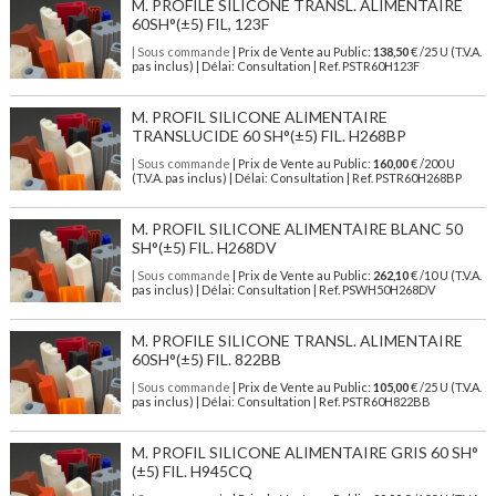
M. PROFILE SILICONE TRANSL. ALIMENTAIRE
60SH°(±5) FIL, 123F
| Sous commande
| Prix de Vente au Public:
138,50
€ /25 U (T.V.A.
pas inclus) | Délai: Consultation | Ref. PSTR60H123F
M. PROFIL SILICONE ALIMENTAIRE
TRANSLUCIDE 60 SH°(±5) FIL. H268BP
| Sous commande
| Prix de Vente au Public:
160,00
€ /200 U
(T.V.A. pas inclus) | Délai: Consultation | Ref. PSTR60H268BP
M. PROFIL SILICONE ALIMENTAIRE BLANC 50
SH°(±5) FIL. H268DV
| Sous commande
| Prix de Vente au Public:
262,10
€ /10 U (T.V.A.
pas inclus) | Délai: Consultation | Ref. PSWH50H268DV
M. PROFILE SILICONE TRANSL. ALIMENTAIRE
60SH°(±5) FIL. 822BB
| Sous commande
| Prix de Vente au Public:
105,00
€ /25 U (T.V.A.
pas inclus) | Délai: Consultation | Ref. PSTR60H822BB
M. PROFIL SILICONE ALIMENTAIRE GRIS 60 SH°
(±5) FIL. H945CQ