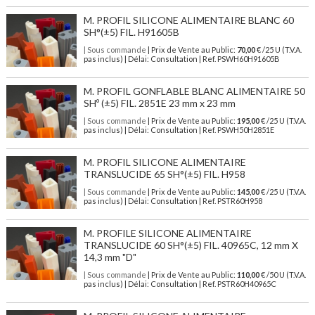
M. PROFIL SILICONE ALIMENTAIRE BLANC 60
SH°(±5) FIL. H91605B
| Sous commande
| Prix de Vente au Public:
70,00
€ /25 U (T.V.A.
pas inclus) | Délai: Consultation | Ref. PSWH60H91605B
M. PROFIL GONFLABLE BLANC ALIMENTAIRE 50
SHº (±5) FIL. 2851E 23 mm x 23 mm
| Sous commande
| Prix de Vente au Public:
195,00
€ /25 U (T.V.A.
pas inclus) | Délai: Consultation | Ref. PSWH50H2851E
M. PROFIL SILICONE ALIMENTAIRE
TRANSLUCIDE 65 SH°(±5) FIL. H958
| Sous commande
| Prix de Vente au Public:
145,00
€ /25 U (T.V.A.
pas inclus) | Délai: Consultation | Ref. PSTR60H958
M. PROFILE SILICONE ALIMENTAIRE
TRANSLUCIDE 60 SH°(±5) FIL. 40965C, 12 mm X
14,3 mm "D"
| Sous commande
| Prix de Vente au Public:
110,00
€ /50 U (T.V.A.
pas inclus) | Délai: Consultation | Ref. PSTR60H40965C