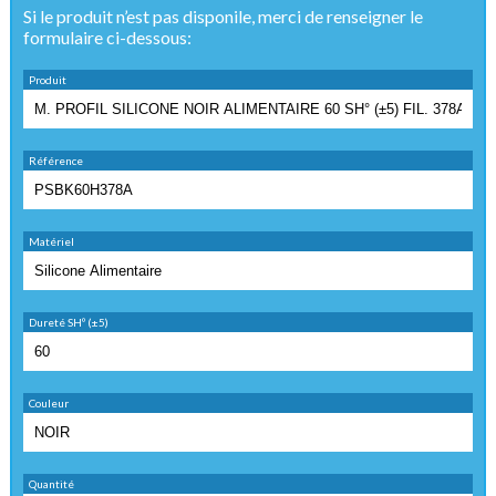
Si le produit n’est pas disponile, merci de renseigner le
formulaire ci-dessous:
Produit
Référence
Matériel
Dureté SHº (±5)
Couleur
Quantité