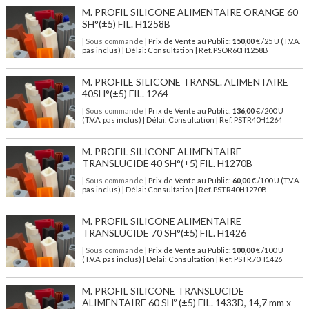
M. PROFIL SILICONE ALIMENTAIRE ORANGE 60
SH°(±5) FIL. H1258B
| Sous commande
| Prix de Vente au Public:
150,00
€ /25 U (T.V.A.
pas inclus) | Délai: Consultation | Ref. PSOR60H1258B
M. PROFILE SILICONE TRANSL. ALIMENTAIRE
40SH°(±5) FIL. 1264
| Sous commande
| Prix de Vente au Public:
136,00
€ /200 U
(T.V.A. pas inclus) | Délai: Consultation | Ref. PSTR40H1264
M. PROFIL SILICONE ALIMENTAIRE
TRANSLUCIDE 40 SH°(±5) FIL. H1270B
| Sous commande
| Prix de Vente au Public:
60,00
€ /100 U (T.V.A.
pas inclus) | Délai: Consultation | Ref. PSTR40H1270B
M. PROFIL SILICONE ALIMENTAIRE
TRANSLUCIDE 70 SH°(±5) FIL. H1426
| Sous commande
| Prix de Vente au Public:
100,00
€ /100 U
(T.V.A. pas inclus) | Délai: Consultation | Ref. PSTR70H1426
M. PROFIL SILICONE TRANSLUCIDE
ALIMENTAIRE 60 SHº (±5) FIL. 1433D, 14,7 mm x