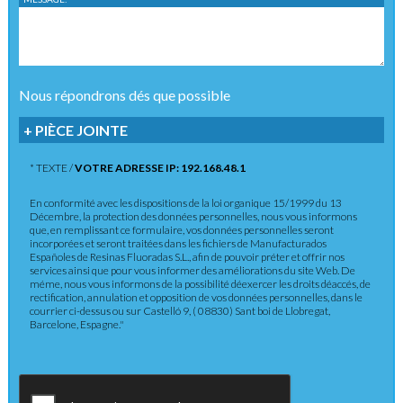
Nous répondrons dés que possible
+ PIÈCE JOINTE
* TEXTE /
VOTRE ADRESSE IP: 192.168.48.1
En conformité avec les dispositions de la loi organique 15/1999 du 13
Décembre, la protection des données personnelles, nous vous informons
que, en remplissant ce formulaire, vos données personnelles seront
incorporées et seront traitées dans les fichiers de Manufacturados
Españoles de Resinas Fluoradas S.L., afin de pouvoir préter et offrir nos
services ainsi que pour vous informer des améliorations du site Web. De
méme, nous vous informons de la possibilité déexercer les droits déaccés, de
rectification, annulation et opposition de vos données personnelles, dans le
courrier ci-dessus ou sur Castelló 9, ( 08830) Sant boi de Llobregat,
Barcelone, Espagne."