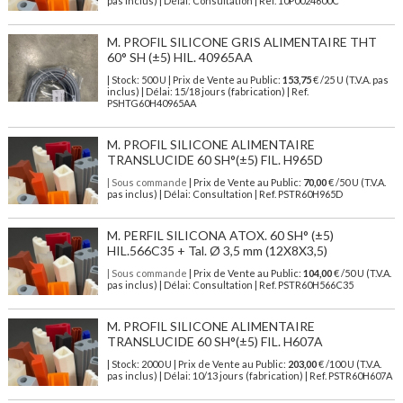
pas inclus) | Délai: Consultation | Ref. 10P0024600C
M. PROFIL SILICONE GRIS ALIMENTAIRE THT
60° SH (±5) HIL. 40965AA
| Stock: 500 U
| Prix de Vente au Public:
153,75
€
/25 U (T.V.A. pas
inclus)
| Délai: 15/18 jours (fabrication) | Ref.
PSHTG60H40965AA
M. PROFIL SILICONE ALIMENTAIRE
TRANSLUCIDE 60 SH°(±5) FIL. H965D
| Sous commande
| Prix de Vente au Public:
70,00
€ /50 U (T.V.A.
pas inclus) | Délai: Consultation | Ref. PSTR60H965D
M. PERFIL SILICONA ATOX. 60 SH° (±5)
HIL.566C35 + Tal. Ø 3,5 mm (12X8X3,5)
| Sous commande
| Prix de Vente au Public:
104,00
€ /50 U (T.V.A.
pas inclus) | Délai: Consultation | Ref. PSTR60H566C35
M. PROFIL SILICONE ALIMENTAIRE
TRANSLUCIDE 60 SH°(±5) FIL. H607A
| Stock: 2000 U
| Prix de Vente au Public:
203,00
€
/100 U (T.V.A.
pas inclus)
| Délai: 10/13 jours (fabrication) | Ref.
PSTR60H607A