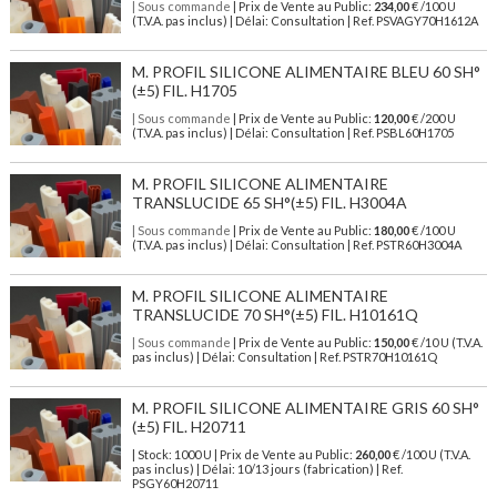
| Sous commande
| Prix de Vente au Public:
234,00
€ /100 U
(T.V.A. pas inclus) | Délai: Consultation | Ref. PSVAGY70H1612A
M. PROFIL SILICONE ALIMENTAIRE BLEU 60 SH°
(±5) FIL. H1705
| Sous commande
| Prix de Vente au Public:
120,00
€ /200 U
(T.V.A. pas inclus) | Délai: Consultation | Ref. PSBL60H1705
M. PROFIL SILICONE ALIMENTAIRE
TRANSLUCIDE 65 SH°(±5) FIL. H3004A
| Sous commande
| Prix de Vente au Public:
180,00
€ /100 U
(T.V.A. pas inclus) | Délai: Consultation | Ref. PSTR60H3004A
M. PROFIL SILICONE ALIMENTAIRE
TRANSLUCIDE 70 SH°(±5) FIL. H10161Q
| Sous commande
| Prix de Vente au Public:
150,00
€ /10 U (T.V.A.
pas inclus) | Délai: Consultation | Ref. PSTR70H10161Q
M. PROFIL SILICONE ALIMENTAIRE GRIS 60 SH°
(±5) FIL. H20711
| Stock: 1000 U
| Prix de Vente au Public:
260,00
€
/100 U (T.V.A.
pas inclus)
| Délai: 10/13 jours (fabrication) | Ref.
PSGY60H20711