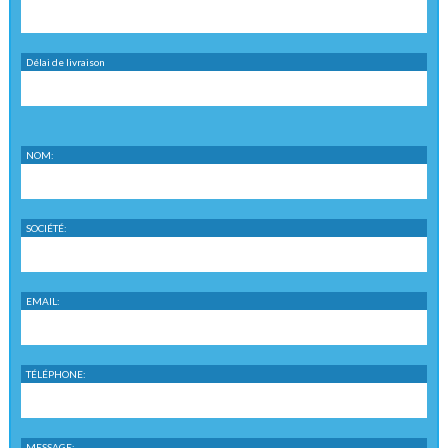
Délai de livraison
NOM:
SOCIÉTÉ:
EMAIL:
TÉLÉPHONE:
MESSAGE: