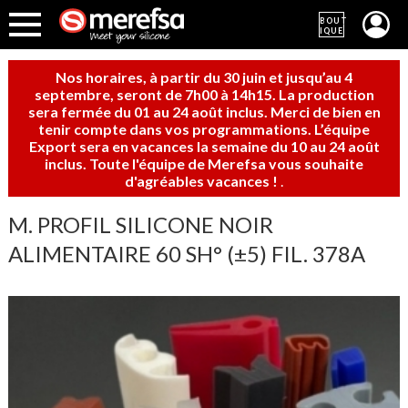
BOUT
IQUE
Nos horaires, à partir du 30 juin et jusqu’au 4
septembre, seront de 7h00 à 14h15. La production
sera fermée du 01 au 24 août inclus. Merci de bien en
tenir compte dans vos programmations. L’équipe
Export sera en vacances la semaine du 10 au 24 août
inclus. Toute l'équipe de Merefsa vous souhaite
d'agréables vacances !
.
M. PROFIL SILICONE NOIR
ALIMENTAIRE 60 SH° (±5) FIL. 378A