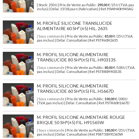
| Stock: 250 U
| Prix de Vente au Public:
290,00
€
/25 U (T.V.A. pas
inclus)
| Délai: 15/18 jours (fabrication) | Ref.
PSWH40H945AG
M. PROFILÉ SILICONE TRANSLUCIDE
ALIMENTAIRE 60 SHº (±5) HIL. 2635
| Sous commande
| Prix de Vente au Public:
85,00
€ /25 U (T.V.A.
pas inclus) | Délai: Consultation | Ref. PSTR60H2635
M. PROFIL SILICONE ALIMENTAIRE
TRANSLUCIDE 80 SH°(±5) FIL. H90313S
| Sous commande
| Prix de Vente au Public:
80,00
€ /100 U (T.V.A.
pas inclus) | Délai: Consultation | Ref. PSTR80H90313S
M. PROFIL SILICONE ALIMENTAIRE
TRANSLUCIDE 60 SH°(±5) FIL. H1667D
| Sous commande
| Prix de Vente au Public:
100,00
€ /200 U
(T.V.A. pas inclus) | Délai: Consultation | Ref. PSTR60H1667D
M. PROFIL SILICONE ALIMENTAIRE ROUGE
BRIQUE 50 SH°(±5) FIL. H91565W
| Sous commande
| Prix de Vente au Public:
180,00
€ /25 U (T.V.A.
pas inclus) | Délai: Consultation | Ref. PSRT50H91565W