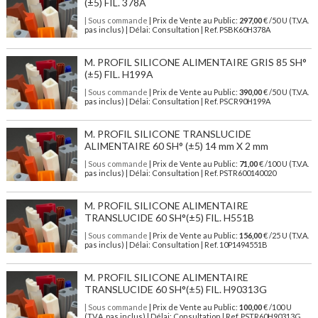
(±5) FIL. 378A
| Sous commande
| Prix de Vente au Public:
297,00
€ /50 U (T.V.A.
pas inclus) | Délai: Consultation | Ref. PSBK60H378A
M. PROFIL SILICONE ALIMENTAIRE GRIS 85 SH°
(±5) FIL. H199A
| Sous commande
| Prix de Vente au Public:
390,00
€ /50 U (T.V.A.
pas inclus) | Délai: Consultation | Ref. PSCR90H199A
M. PROFIL SILICONE TRANSLUCIDE
ALIMENTAIRE 60 SH° (±5) 14 mm X 2 mm
| Sous commande
| Prix de Vente au Public:
71,00
€ /100 U (T.V.A.
pas inclus) | Délai: Consultation | Ref. PSTR600140020
M. PROFIL SILICONE ALIMENTAIRE
TRANSLUCIDE 60 SH°(±5) FIL. H551B
| Sous commande
| Prix de Vente au Public:
156,00
€ /25 U (T.V.A.
pas inclus) | Délai: Consultation | Ref. 10P1494551B
M. PROFIL SILICONE ALIMENTAIRE
TRANSLUCIDE 60 SH°(±5) FIL. H90313G
| Sous commande
| Prix de Vente au Public:
100,00
€ /100 U
(T.V.A. pas inclus) | Délai: Consultation | Ref. PSTR60H90313G