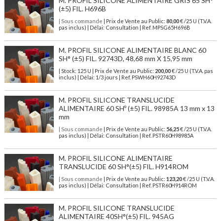
M. PROFIL SILICONE ALIMENTAIRE GRIS 65 SH°
(±5) FIL. H696B
| Sous commande
| Prix de Vente au Public:
80,00
€ /25 U (T.V.A.
pas inclus) | Délai: Consultation | Ref. MPSG65H696B
M. PROFIL SILICONE ALIMENTAIRE BLANC 60
SH° (±5) FIL. 92743D, 48,68 mm X 15,95 mm
| Stock: 125 U
| Prix de Vente au Public:
200,00
€
/25 U (T.V.A. pas
inclus)
| Délai: 1/3 jours | Ref.
PSWH60H92743D
M. PROFIL SILICONE TRANSLUCIDE
ALIMENTAIRE 60 SHº (±5) FIL. 98985A 13 mm x 13
mm
| Sous commande
| Prix de Vente au Public:
56,25
€ /25 U (T.V.A.
pas inclus) | Délai: Consultation | Ref. PSTR60H98985A
M. PROFIL SILICONE ALIMENTAIRE
TRANSLUCIDE 60 SH°(±5) FIL. H914ROM
| Sous commande
| Prix de Vente au Public:
123,20
€ /25 U (T.V.A.
pas inclus) | Délai: Consultation | Ref. PSTR60H914ROM
M. PROFIL SILICONE TRANSLUCIDE
ALIMENTAIRE 40SH°(±5) FIL. 945AG