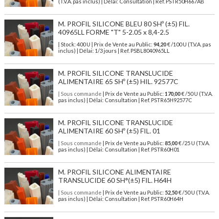
(T.V.A. pas inclus) | Délai: Consultation | Ref. PSTR50H667AB
M. PROFIL SILICONE BLEU 80 SHº (±5) FIL.
40965LL FORME "T" 5-2.05 x 8,4-2.5
| Stock: 400 U
| Prix de Vente au Public:
94,20
€
/100 U (T.V.A. pas
inclus)
| Délai: 1/3 jours | Ref.
PSBL8040965LL
M. PROFIL SILICONE TRANSLUCIDE
ALIMENTAIRE 65 SHº (±5) HIL. 92577C
| Sous commande
| Prix de Vente au Public:
170,00
€ /50 U (T.V.A.
pas inclus) | Délai: Consultation | Ref. PSTR65H92577C
M. PROFIL SILICONE TRANSLUCIDE
ALIMENTAIRE 60 SHº (±5) FIL. 01
| Sous commande
| Prix de Vente au Public:
85,00
€ /25 U (T.V.A.
pas inclus) | Délai: Consultation | Ref. PSTR60H01
M. PROFIL SILICONE ALIMENTAIRE
TRANSLUCIDE 60 SH°(±5) FIL. H64H
| Sous commande
| Prix de Vente au Public:
52,50
€ /50 U (T.V.A.
pas inclus) | Délai: Consultation | Ref. PSTR60H64H