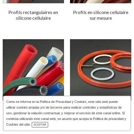
Profils rectangulaires en
Profils en silicone cellulaire
silicone cellulaire
sur mesure
Como se informa en la
Política de Privacidad y Cookies
, este sitio web puede
utilizar cookies propias y/o de terceros para realizar controles y estadísticas de
Tuyaux en silicone renforcé
Joints gonflables en silicone
uso, gestionar la relación contractual, y mejorar el servicio de este canal online. Si
par tresse
continúa utilizando este canal web, se asume que acepta la Politica de privacidad y
Télécharger le Catalogue
Cookies del sitio
ACEPTAR