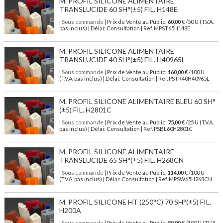
M. PROFIL SILICONE ALIMENTAIRE
TRANSLUCIDE 60 SH°(±5) FIL. H148E
| Sous commande
| Prix de Vente au Public:
60,00
€ /50 U (T.V.A.
pas inclus) | Délai: Consultation | Ref. MPST65H148E
M. PROFIL SILICONE ALIMENTAIRE
TRANSLUCIDE 40 SH°(±5) FIL. H40965L
| Sous commande
| Prix de Vente au Public:
160,00
€ /100 U
(T.V.A. pas inclus) | Délai: Consultation | Ref. PSTR40H40965L
M. PROFIL SILICONE ALIMENTAIRE BLEU 60 SH°
(±5) FIL. H2801C
| Sous commande
| Prix de Vente au Public:
75,00
€ /25 U (T.V.A.
pas inclus) | Délai: Consultation | Ref. PSBL60H2801C
M. PROFIL SILICONE ALIMENTAIRE
TRANSLUCIDE 65 SH°(±5) FIL. H268CN
| Sous commande
| Prix de Vente au Public:
114,00
€ /100 U
(T.V.A. pas inclus) | Délai: Consultation | Ref. MPSW65H268CN
M. PROFIL SILICONE HT (250°C) 70 SH°(±5) FIL.
H200A
| Sous commande
| Prix de Vente au Public:
80,00
€ /100 U (T.V.A.