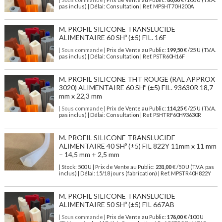
pas inclus) | Délai: Consultation | Ref. MPSHT70H200A
M. PROFIL SILICONE TRANSLUCIDE
ALIMENTAIRE 60 SHº (±5) FIL. 16F
| Sous commande
| Prix de Vente au Public:
199,50
€ /25 U (T.V.A.
pas inclus) | Délai: Consultation | Ref. PSTR60H16F
M. PROFIL SILICONE THT ROUGE (RAL APPROX
3020) ALIMENTAIRE 60 SHº (±5) FIL. 93630R 18,7
mm x 22,3 mm
| Sous commande
| Prix de Vente au Public:
114,25
€ /25 U (T.V.A.
pas inclus) | Délai: Consultation | Ref. PSHTRF60H93630R
M. PROFIL SILICONE TRANSLUCIDE
ALIMENTAIRE 40 SHº (±5) FIL 822Y 11mm x 11 mm
– 14,5 mm + 2,5 mm
| Stock: 500 U
| Prix de Vente au Public:
231,00
€
/50 U (T.V.A. pas
inclus)
| Délai: 15/18 jours (fabrication) | Ref.
MPSTR40H822Y
M. PROFIL SILICONE TRANSLUCIDE
ALIMENTAIRE 50 SHº (±5) FIL 667AB
| Sous commande
| Prix de Vente au Public:
176,00
€ /100 U