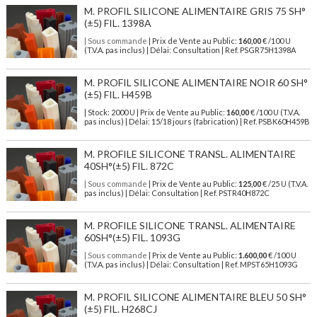
M. PROFIL SILICONE ALIMENTAIRE GRIS 75 SH°
(±5) FIL. 1398A
| Sous commande
| Prix de Vente au Public:
160,00
€ /100 U
(T.V.A. pas inclus) | Délai: Consultation | Ref. PSGR75H1398A
M. PROFIL SILICONE ALIMENTAIRE NOIR 60 SH°
(±5) FIL. H459B
| Stock: 2000 U
| Prix de Vente au Public:
160,00
€
/100 U (T.V.A.
pas inclus)
| Délai: 15/18 jours (fabrication) | Ref.
PSBK60H459B
M. PROFILE SILICONE TRANSL. ALIMENTAIRE
40SH°(±5) FIL. 872C
| Sous commande
| Prix de Vente au Public:
125,00
€ /25 U (T.V.A.
pas inclus) | Délai: Consultation | Ref. PSTR40H872C
M. PROFILE SILICONE TRANSL. ALIMENTAIRE
60SH°(±5) FIL. 1093G
| Sous commande
| Prix de Vente au Public:
1.600,00
€ /100 U
(T.V.A. pas inclus) | Délai: Consultation | Ref. MPST65H1093G
M. PROFIL SILICONE ALIMENTAIRE BLEU 50 SH°
(±5) FIL. H268CJ