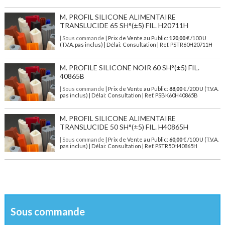
M. PROFIL SILICONE ALIMENTAIRE
TRANSLUCIDE 65 SH°(±5) FIL. H20711H
| Sous commande
| Prix de Vente au Public:
120,00
€ /100 U
(T.V.A. pas inclus) | Délai: Consultation | Ref. PSTR60H20711H
M. PROFILE SILICONE NOIR 60 SH°(±5) FIL.
40865B
| Sous commande
| Prix de Vente au Public:
88,00
€ /200 U (T.V.A.
pas inclus) | Délai: Consultation | Ref. PSBK60H40865B
M. PROFIL SILICONE ALIMENTAIRE
TRANSLUCIDE 50 SH°(±5) FIL. H40865H
| Sous commande
| Prix de Vente au Public:
60,00
€ /100 U (T.V.A.
pas inclus) | Délai: Consultation | Ref. PSTR50H40865H
Sous commande