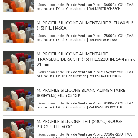
| Sous commande
| Prix de Vente au Public:
36,00
€ /100 U (T.V.A.
pas inclus) | Délai: Consultation | Ref. MPSTR60H330H
M. PROFIL SILICONE ALIMENTAIRE BLEU 60 SH°
(±5) FIL. H468A
| Sous commande
| Prix de Vente au Public:
78,00
€ /100 U (T.V.A.
pas inclus) | Délai: Consultation | Ref. PSBL60H468A
M. PROFIL SILICONE ALIMENTAIRE
TRANSLUCIDE 60 SH° (±5) HIL.1228HN, 14,4 mm x
21 mm
| Sous commande
| Prix de Vente au Public:
167,50
€ /50 U (T.V.A.
pas inclus) | Délai: Consultation | Ref. PSTR60H1228HN
M. PROFILE SILICONE BLANC ALIMENTAIRE
80SH°(±5) FIL. 90313P
| Sous commande
| Prix de Vente au Public:
84,00
€ /100 U (T.V.A.
pas inclus) | Délai: Consultation | Ref. PSWH80H90313P
M. PROFILE SILICONE THT (280°C) ROUGE
BRIQUE FIL. 600C
| Sous commande
| Prix de Vente au Public:
77,50
€ /25 U (T.V.A.