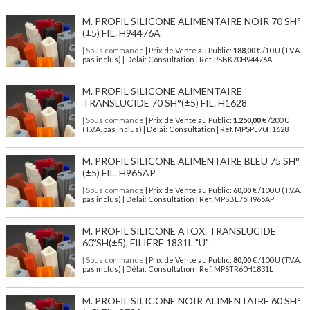
M. PROFIL SILICONE ALIMENTAIRE NOIR 70 SH°
(±5) FIL. H94476A
| Sous commande
| Prix de Vente au Public:
188,00
€ /10 U (T.V.A.
pas inclus) | Délai: Consultation | Ref. PSBK70H94476A
M. PROFIL SILICONE ALIMENTAIRE
TRANSLUCIDE 70 SH°(±5) FIL. H1628
| Sous commande
| Prix de Vente au Public:
1.250,00
€ /200 U
(T.V.A. pas inclus) | Délai: Consultation | Ref. MPSPL70H1628
M. PROFIL SILICONE ALIMENTAIRE BLEU 75 SH°
(±5) FIL. H965AP
| Sous commande
| Prix de Vente au Public:
60,00
€ /100 U (T.V.A.
pas inclus) | Délai: Consultation | Ref. MPSBL75H965AP
M. PROFIL SILICONE ATOX. TRANSLUCIDE
60ºSH(±5), FILIERE 1831L "U"
| Sous commande
| Prix de Vente au Public:
80,00
€ /100 U (T.V.A.
pas inclus) | Délai: Consultation | Ref. MPSTR60H1831L
M. PROFIL SILICONE NOIR ALIMENTAIRE 60 SH°