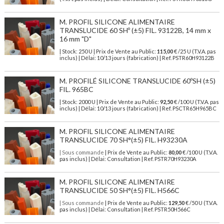
M. PROFIL SILICONE ALIMENTAIRE
TRANSLUCIDE 60 SHº (±5) FIL. 93122B, 14 mm x
16 mm "D"
| Stock: 250 U
| Prix de Vente au Public:
115,00
€
/25 U (T.V.A. pas
inclus)
| Délai: 10/13 jours (fabrication) | Ref.
PSTR60H93122B
M. PROFILÉ SILICONE TRANSLUCIDE 60ºSH (±5)
FIL. 965BC
| Stock: 2000 U
| Prix de Vente au Public:
92,50
€
/100 U (T.V.A. pas
inclus)
| Délai: 10/13 jours (fabrication) | Ref.
PSCTR65H965BC
M. PROFIL SILICONE ALIMENTAIRE
TRANSLUCIDE 70 SH°(±5) FIL. H93230A
| Sous commande
| Prix de Vente au Public:
80,00
€ /100 U (T.V.A.
pas inclus) | Délai: Consultation | Ref. PSTR70H93230A
M. PROFIL SILICONE ALIMENTAIRE
TRANSLUCIDE 50 SH°(±5) FIL. H566C
| Sous commande
| Prix de Vente au Public:
129,50
€ /50 U (T.V.A.
pas inclus) | Délai: Consultation | Ref. PSTR50H566C