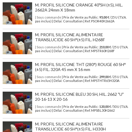
M. PROFIL SILICONE ORANGE 40ºSH (±5), HIL.
2662A 24mm X 18mm
| Sous commande
| Prix de Vente au Public:
95,00
€ /25 U (T.V.A.
pas inclus) | Délai: Consultation | Ref. PSOR40H2662A
M. PROFIL SILICONE ALIMENTAIRE
TRANSLUCIDE 60 SH°(±5) FIL. H268F
| Sous commande
| Prix de Vente au Public:
210,00
€ /25 U (T.V.A.
pas inclus) | Délai: Consultation | Ref. MPSTR60H268F
M. PROFIL SILICONE THT (280°) ROUGE 60 SH°
(±5) FIL. 320A 45 mm X 16 mm
| Sous commande
| Prix de Vente au Public:
299,00
€ /25 U (T.V.A.
pas inclus) | Délai: Consultation | Ref. MPSTHTR65H320A
M. PROFIL SILICONE BLEU 30 SH, HIL. 2662 "U"
20-16-13 X 20-16
| Sous commande
| Prix de Vente au Public:
120,00
€ /50 U (T.V.A.
pas inclus) | Délai: Consultation | Ref. MPSBL30H2662
M. PROFIL SILICONE ALIMENTAIRE
TRANSLUCIDE 60 SH°(±5) FIL. H330H