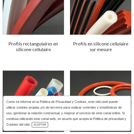
Profils rectangulaires en
Profils en silicone cellulaire
silicone cellulaire
sur mesure
Como se informa en la
Política de Privacidad y Cookies
, este sitio web puede
utilizar cookies propias y/o de terceros para realizar controles y estadísticas de
uso, gestionar la relación contractual, y mejorar el servicio de este canal online. Si
continúa utilizando este canal web, se asume que acepta la Politica de privacidad y
Télécharger le Catalogue
Cookies del sitio
ACEPTAR