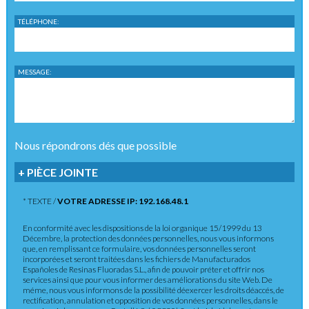
TÉLÉPHONE:
MESSAGE:
Nous répondrons dés que possible
+ PIÈCE JOINTE
* TEXTE /
VOTRE ADRESSE IP: 192.168.48.1
En conformité avec les dispositions de la loi organique 15/1999 du 13
Décembre, la protection des données personnelles, nous vous informons
que, en remplissant ce formulaire, vos données personnelles seront
incorporées et seront traitées dans les fichiers de Manufacturados
Españoles de Resinas Fluoradas S.L., afin de pouvoir préter et offrir nos
services ainsi que pour vous informer des améliorations du site Web. De
méme, nous vous informons de la possibilité déexercer les droits déaccés, de
rectification, annulation et opposition de vos données personnelles, dans le