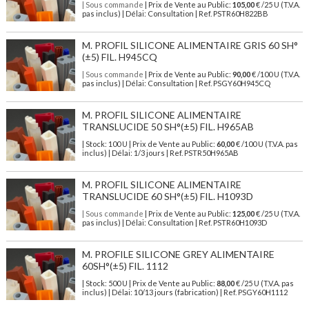
| Sous commande
| Prix de Vente au Public:
105,00
€ /25 U (T.V.A.
pas inclus) | Délai: Consultation | Ref. PSTR60H822BB
M. PROFIL SILICONE ALIMENTAIRE GRIS 60 SH°
(±5) FIL. H945CQ
| Sous commande
| Prix de Vente au Public:
90,00
€ /100 U (T.V.A.
pas inclus) | Délai: Consultation | Ref. PSGY60H945CQ
M. PROFIL SILICONE ALIMENTAIRE
TRANSLUCIDE 50 SH°(±5) FIL. H965AB
| Stock: 100 U
| Prix de Vente au Public:
60,00
€
/100 U (T.V.A. pas
inclus)
| Délai: 1/3 jours | Ref.
PSTR50H965AB
M. PROFIL SILICONE ALIMENTAIRE
TRANSLUCIDE 60 SH°(±5) FIL. H1093D
| Sous commande
| Prix de Vente au Public:
125,00
€ /25 U (T.V.A.
pas inclus) | Délai: Consultation | Ref. PSTR60H1093D
M. PROFILE SILICONE GREY ALIMENTAIRE
60SH°(±5) FIL. 1112
| Stock: 500 U
| Prix de Vente au Public:
88,00
€
/25 U (T.V.A. pas
inclus)
| Délai: 10/13 jours (fabrication) | Ref.
PSGY60H1112