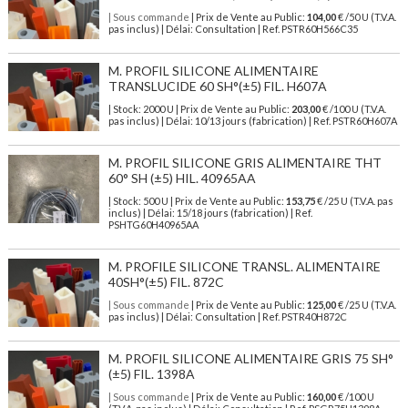
| Sous commande
| Prix de Vente au Public:
104,00
€ /50 U (T.V.A.
pas inclus) | Délai: Consultation | Ref. PSTR60H566C35
M. PROFIL SILICONE ALIMENTAIRE
TRANSLUCIDE 60 SH°(±5) FIL. H607A
| Stock: 2000 U
| Prix de Vente au Public:
203,00
€
/100 U (T.V.A.
pas inclus)
| Délai: 10/13 jours (fabrication) | Ref.
PSTR60H607A
M. PROFIL SILICONE GRIS ALIMENTAIRE THT
60° SH (±5) HIL. 40965AA
| Stock: 500 U
| Prix de Vente au Public:
153,75
€
/25 U (T.V.A. pas
inclus)
| Délai: 15/18 jours (fabrication) | Ref.
PSHTG60H40965AA
M. PROFILE SILICONE TRANSL. ALIMENTAIRE
40SH°(±5) FIL. 872C
| Sous commande
| Prix de Vente au Public:
125,00
€ /25 U (T.V.A.
pas inclus) | Délai: Consultation | Ref. PSTR40H872C
M. PROFIL SILICONE ALIMENTAIRE GRIS 75 SH°
(±5) FIL. 1398A
| Sous commande
| Prix de Vente au Public:
160,00
€ /100 U