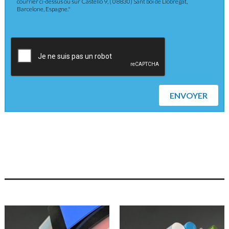
courrier ci-dessus ou sur Castelló 9, ( 08830) Sant boi de Llobregat,
Barcelone, Espagne."
ENVOYER