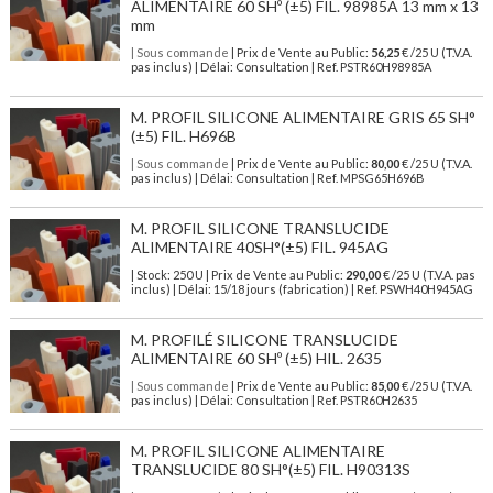
ALIMENTAIRE 60 SHº (±5) FIL. 98985A 13 mm x 13
mm
| Sous commande
| Prix de Vente au Public:
56,25
€ /25 U (T.V.A.
pas inclus) | Délai: Consultation | Ref. PSTR60H98985A
M. PROFIL SILICONE ALIMENTAIRE GRIS 65 SH°
(±5) FIL. H696B
| Sous commande
| Prix de Vente au Public:
80,00
€ /25 U (T.V.A.
pas inclus) | Délai: Consultation | Ref. MPSG65H696B
M. PROFIL SILICONE TRANSLUCIDE
ALIMENTAIRE 40SH°(±5) FIL. 945AG
| Stock: 250 U
| Prix de Vente au Public:
290,00
€
/25 U (T.V.A. pas
inclus)
| Délai: 15/18 jours (fabrication) | Ref.
PSWH40H945AG
M. PROFILÉ SILICONE TRANSLUCIDE
ALIMENTAIRE 60 SHº (±5) HIL. 2635
| Sous commande
| Prix de Vente au Public:
85,00
€ /25 U (T.V.A.
pas inclus) | Délai: Consultation | Ref. PSTR60H2635
M. PROFIL SILICONE ALIMENTAIRE
TRANSLUCIDE 80 SH°(±5) FIL. H90313S