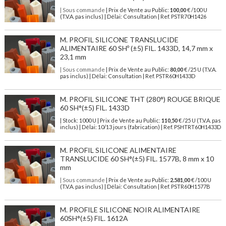
| Sous commande
| Prix de Vente au Public:
100,00
€ /100 U
(T.V.A. pas inclus) | Délai: Consultation | Ref. PSTR70H1426
M. PROFIL SILICONE TRANSLUCIDE
ALIMENTAIRE 60 SHº (±5) FIL. 1433D, 14,7 mm x
23,1 mm
| Sous commande
| Prix de Vente au Public:
80,00
€ /25 U (T.V.A.
pas inclus) | Délai: Consultation | Ref. PSTR60H1433D
M. PROFIL SILICONE THT (280°) ROUGE BRIQUE
60 SH°(±5) FIL. 1433D
| Stock: 1000 U
| Prix de Vente au Public:
110,50
€
/25 U (T.V.A. pas
inclus)
| Délai: 10/13 jours (fabrication) | Ref.
PSHTRT60H1433D
M. PROFIL SILICONE ALIMENTAIRE
TRANSLUCIDE 60 SH°(±5) FIL. 1577B, 8 mm x 10
mm
| Sous commande
| Prix de Vente au Public:
2.581,00
€ /100 U
(T.V.A. pas inclus) | Délai: Consultation | Ref. PSTR60H1577B
M. PROFILE SILICONE NOIR ALIMENTAIRE
60SH°(±5) FIL. 1612A