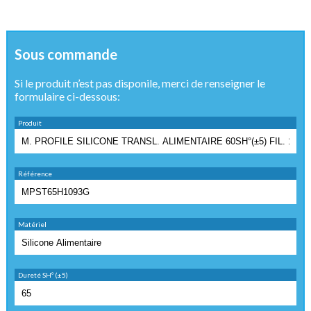
Sous commande
Si le produit n’est pas disponile, merci de renseigner le
formulaire ci-dessous:
Produit
Référence
Matériel
Dureté SHº (±5)