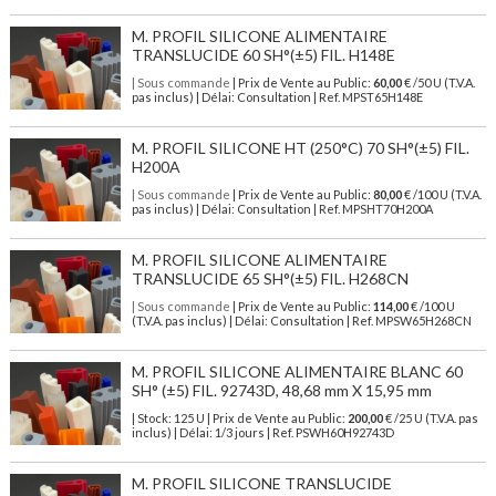
M. PROFIL SILICONE ALIMENTAIRE
TRANSLUCIDE 60 SH°(±5) FIL. H148E
| Sous commande
| Prix de Vente au Public:
60,00
€ /50 U (T.V.A.
pas inclus) | Délai: Consultation | Ref. MPST65H148E
M. PROFIL SILICONE HT (250°C) 70 SH°(±5) FIL.
H200A
| Sous commande
| Prix de Vente au Public:
80,00
€ /100 U (T.V.A.
pas inclus) | Délai: Consultation | Ref. MPSHT70H200A
M. PROFIL SILICONE ALIMENTAIRE
TRANSLUCIDE 65 SH°(±5) FIL. H268CN
| Sous commande
| Prix de Vente au Public:
114,00
€ /100 U
(T.V.A. pas inclus) | Délai: Consultation | Ref. MPSW65H268CN
M. PROFIL SILICONE ALIMENTAIRE BLANC 60
SH° (±5) FIL. 92743D, 48,68 mm X 15,95 mm
| Stock: 125 U
| Prix de Vente au Public:
200,00
€
/25 U (T.V.A. pas
inclus)
| Délai: 1/3 jours | Ref.
PSWH60H92743D
M. PROFIL SILICONE TRANSLUCIDE