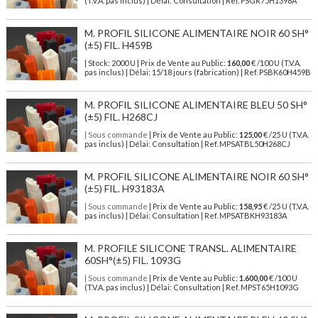
(T.V.A. pas inclus) | Délai: Consultation | Ref. PSGR75H1398A
M. PROFIL SILICONE ALIMENTAIRE NOIR 60 SH°
(±5) FIL. H459B
| Stock: 2000 U
| Prix de Vente au Public:
160,00
€
/100 U (T.V.A.
pas inclus)
| Délai: 15/18 jours (fabrication) | Ref.
PSBK60H459B
M. PROFIL SILICONE ALIMENTAIRE BLEU 50 SH°
(±5) FIL. H268CJ
| Sous commande
| Prix de Vente au Public:
125,00
€ /25 U (T.V.A.
pas inclus) | Délai: Consultation | Ref. MPSATBL50H268CJ
M. PROFIL SILICONE ALIMENTAIRE NOIR 60 SH°
(±5) FIL. H93183A
| Sous commande
| Prix de Vente au Public:
158,95
€ /25 U (T.V.A.
pas inclus) | Délai: Consultation | Ref. MPSATBKH93183A
M. PROFILE SILICONE TRANSL. ALIMENTAIRE
60SH°(±5) FIL. 1093G
| Sous commande
| Prix de Vente au Public:
1.600,00
€ /100 U
(T.V.A. pas inclus) | Délai: Consultation | Ref. MPST65H1093G