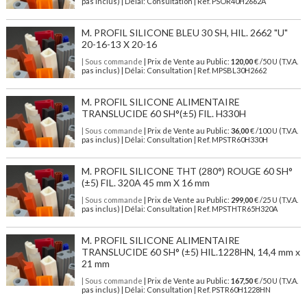
pas inclus) | Délai: Consultation | Ref. PSOR40H2662A
M. PROFIL SILICONE BLEU 30 SH, HIL. 2662 "U"
20-16-13 X 20-16
| Sous commande
| Prix de Vente au Public:
120,00
€ /50 U (T.V.A.
pas inclus) | Délai: Consultation | Ref. MPSBL30H2662
M. PROFIL SILICONE ALIMENTAIRE
TRANSLUCIDE 60 SH°(±5) FIL. H330H
| Sous commande
| Prix de Vente au Public:
36,00
€ /100 U (T.V.A.
pas inclus) | Délai: Consultation | Ref. MPSTR60H330H
M. PROFIL SILICONE THT (280°) ROUGE 60 SH°
(±5) FIL. 320A 45 mm X 16 mm
| Sous commande
| Prix de Vente au Public:
299,00
€ /25 U (T.V.A.
pas inclus) | Délai: Consultation | Ref. MPSTHTR65H320A
M. PROFIL SILICONE ALIMENTAIRE
TRANSLUCIDE 60 SH° (±5) HIL.1228HN, 14,4 mm x
21 mm
| Sous commande
| Prix de Vente au Public:
167,50
€ /50 U (T.V.A.
pas inclus) | Délai: Consultation | Ref. PSTR60H1228HN