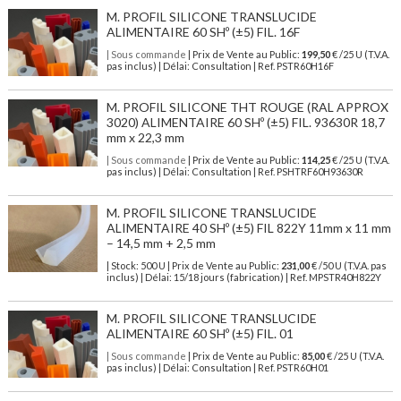
M. PROFIL SILICONE TRANSLUCIDE
ALIMENTAIRE 60 SHº (±5) FIL. 16F
| Sous commande
| Prix de Vente au Public:
199,50
€ /25 U (T.V.A.
pas inclus) | Délai: Consultation | Ref. PSTR60H16F
M. PROFIL SILICONE THT ROUGE (RAL APPROX
3020) ALIMENTAIRE 60 SHº (±5) FIL. 93630R 18,7
mm x 22,3 mm
| Sous commande
| Prix de Vente au Public:
114,25
€ /25 U (T.V.A.
pas inclus) | Délai: Consultation | Ref. PSHTRF60H93630R
M. PROFIL SILICONE TRANSLUCIDE
ALIMENTAIRE 40 SHº (±5) FIL 822Y 11mm x 11 mm
– 14,5 mm + 2,5 mm
| Stock: 500 U
| Prix de Vente au Public:
231,00
€
/50 U (T.V.A. pas
inclus)
| Délai: 15/18 jours (fabrication) | Ref.
MPSTR40H822Y
M. PROFIL SILICONE TRANSLUCIDE
ALIMENTAIRE 60 SHº (±5) FIL. 01
| Sous commande
| Prix de Vente au Public:
85,00
€ /25 U (T.V.A.
pas inclus) | Délai: Consultation | Ref. PSTR60H01