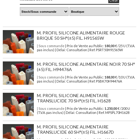
Clear
M. PROFIL SILICONE ALIMENTAIRE ROUGE
BRIQUE 50 SH°(±5) FIL. H91565W
| Sous commande
| Prix de Vente au Public:
180,00
€ /25 U (T.V.A.
pas inclus) | Délai: Consultation | Ref. PSRT50H91565W
M. PROFIL SILICONE ALIMENTAIRE NOIR 70 SH°
(±5) FIL. H94476A
| Sous commande
| Prix de Vente au Public:
188,00
€ /10 U (T.V.A.
pas inclus) | Délai: Consultation | Ref. PSBK70H94476A
M. PROFIL SILICONE ALIMENTAIRE
TRANSLUCIDE 70 SH°(±5) FIL. H1628
| Sous commande
| Prix de Vente au Public:
1.250,00
€ /200 U
(T.V.A. pas inclus) | Délai: Consultation | Ref. MPSPL70H1628
M. PROFIL SILICONE ALIMENTAIRE
TRANSLUCIDE 60 SH°(±5) FIL. H1667D