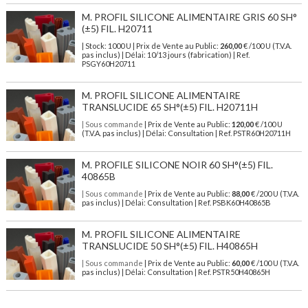
M. PROFIL SILICONE ALIMENTAIRE GRIS 60 SH°
(±5) FIL. H20711
| Stock: 1000 U
| Prix de Vente au Public:
260,00
€
/100 U (T.V.A.
pas inclus)
| Délai: 10/13 jours (fabrication) | Ref.
PSGY60H20711
M. PROFIL SILICONE ALIMENTAIRE
TRANSLUCIDE 65 SH°(±5) FIL. H20711H
| Sous commande
| Prix de Vente au Public:
120,00
€ /100 U
(T.V.A. pas inclus) | Délai: Consultation | Ref. PSTR60H20711H
M. PROFILE SILICONE NOIR 60 SH°(±5) FIL.
40865B
| Sous commande
| Prix de Vente au Public:
88,00
€ /200 U (T.V.A.
pas inclus) | Délai: Consultation | Ref. PSBK60H40865B
M. PROFIL SILICONE ALIMENTAIRE
TRANSLUCIDE 50 SH°(±5) FIL. H40865H
| Sous commande
| Prix de Vente au Public:
60,00
€ /100 U (T.V.A.
pas inclus) | Délai: Consultation | Ref. PSTR50H40865H