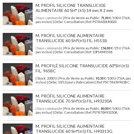
M. PROFIL SILICONE TRANSLUCIDE
ALIMENTAIRE 60 SH° (±5) 14 mm X 2 mm
| Sous commande
| Prix de Vente au Public:
71,00
€ /100 U (T.V.A.
pas inclus) | Délai: Consultation | Ref. PSTR600140020
M. PROFIL SILICONE ALIMENTAIRE
TRANSLUCIDE 60 SH°(±5) FIL. H551B
| Sous commande
| Prix de Vente au Public:
156,00
€ /25 U (T.V.A.
pas inclus) | Délai: Consultation | Ref. 10P1494551B
M. PROFILÉ SILICONE TRANSLUCIDE 60ºSH (±5)
FIL. 965BC
| Stock: 2000 U
| Prix de Vente au Public:
92,50
€
/100 U (T.V.A. pas
inclus)
| Délai: 10/13 jours (fabrication) | Ref.
PSCTR65H965BC
M. PROFIL SILICONE ALIMENTAIRE
TRANSLUCIDE 70 SH°(±5) FIL. H93230A
| Sous commande
| Prix de Vente au Public:
80,00
€ /100 U (T.V.A.
pas inclus) | Délai: Consultation | Ref. PSTR70H93230A
M. PROFIL SILICONE ALIMENTAIRE
TRANSLUCIDE 60 SH°(±5) FIL. H90313G