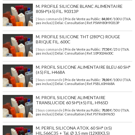
M. PROFILE SILICONE BLANC ALIMENTAIRE
80SH°(±5) FIL. 90313P
| Sous commande
| Prix de Vente au Public:
84,00
€ /100 U (T.V.A.
pas inclus) | Délai: Consultation | Ref. PSWH80H90313P
M. PROFILE SILICONE THT (280°C) ROUGE
BRIQUE FIL. 600C
| Sous commande
| Prix de Vente au Public:
77,50
€ /25 U (T.V.A.
pas inclus) | Délai: Consultation | Ref. 10P0024600C
M. PROFIL SILICONE ALIMENTAIRE BLEU 60 SH°
(±5) FIL. H468A
| Sous commande
| Prix de Vente au Public:
78,00
€ /100 U (T.V.A.
pas inclus) | Délai: Consultation | Ref. PSBL60H468A
M. PROFIL SILICONE ALIMENTAIRE
TRANSLUCIDE 60 SH°(±5) FIL. H965D
| Sous commande
| Prix de Vente au Public:
70,00
€ /50 U (T.V.A.
pas inclus) | Délai: Consultation | Ref. PSTR60H965D
M. PERFIL SILICONA ATOX. 60 SH° (±5)
HIL.566C35 + Tal. Ø 3,5 mm (12X8X3,5)