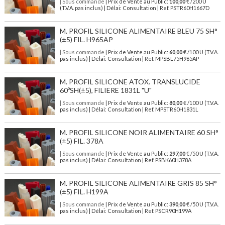
| Sous commande
| Prix de Vente au Public:
100,00
€ /200 U
(T.V.A. pas inclus) | Délai: Consultation | Ref. PSTR60H1667D
M. PROFIL SILICONE ALIMENTAIRE BLEU 75 SH°
(±5) FIL. H965AP
| Sous commande
| Prix de Vente au Public:
60,00
€ /100 U (T.V.A.
pas inclus) | Délai: Consultation | Ref. MPSBL75H965AP
M. PROFIL SILICONE ATOX. TRANSLUCIDE
60ºSH(±5), FILIERE 1831L "U"
| Sous commande
| Prix de Vente au Public:
80,00
€ /100 U (T.V.A.
pas inclus) | Délai: Consultation | Ref. MPSTR60H1831L
M. PROFIL SILICONE NOIR ALIMENTAIRE 60 SH°
(±5) FIL. 378A
| Sous commande
| Prix de Vente au Public:
297,00
€ /50 U (T.V.A.
pas inclus) | Délai: Consultation | Ref. PSBK60H378A
M. PROFIL SILICONE ALIMENTAIRE GRIS 85 SH°
(±5) FIL. H199A
| Sous commande
| Prix de Vente au Public:
390,00
€ /50 U (T.V.A.
pas inclus) | Délai: Consultation | Ref. PSCR90H199A