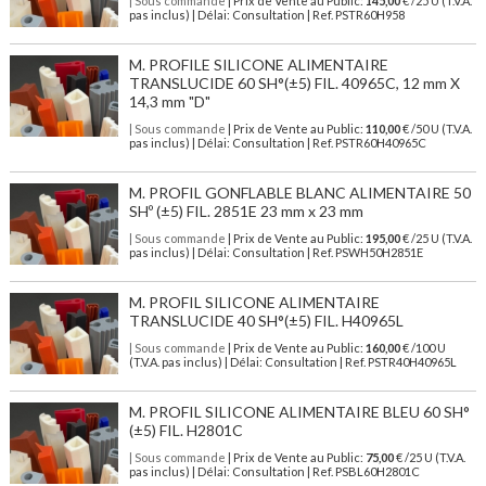
| Sous commande
| Prix de Vente au Public:
145,00
€ /25 U (T.V.A.
pas inclus) | Délai: Consultation | Ref. PSTR60H958
M. PROFILE SILICONE ALIMENTAIRE
TRANSLUCIDE 60 SH°(±5) FIL. 40965C, 12 mm X
14,3 mm "D"
| Sous commande
| Prix de Vente au Public:
110,00
€ /50 U (T.V.A.
pas inclus) | Délai: Consultation | Ref. PSTR60H40965C
M. PROFIL GONFLABLE BLANC ALIMENTAIRE 50
SHº (±5) FIL. 2851E 23 mm x 23 mm
| Sous commande
| Prix de Vente au Public:
195,00
€ /25 U (T.V.A.
pas inclus) | Délai: Consultation | Ref. PSWH50H2851E
M. PROFIL SILICONE ALIMENTAIRE
TRANSLUCIDE 40 SH°(±5) FIL. H40965L
| Sous commande
| Prix de Vente au Public:
160,00
€ /100 U
(T.V.A. pas inclus) | Délai: Consultation | Ref. PSTR40H40965L
M. PROFIL SILICONE ALIMENTAIRE BLEU 60 SH°
(±5) FIL. H2801C
| Sous commande
| Prix de Vente au Public:
75,00
€ /25 U (T.V.A.
pas inclus) | Délai: Consultation | Ref. PSBL60H2801C