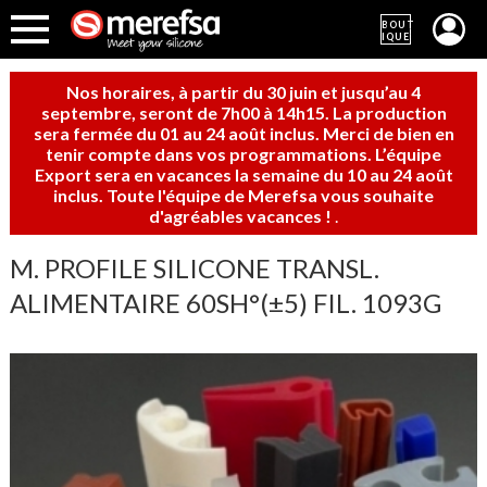
BOUT
IQUE
Nos horaires, à partir du 30 juin et jusqu’au 4
septembre, seront de 7h00 à 14h15. La production
sera fermée du 01 au 24 août inclus. Merci de bien en
tenir compte dans vos programmations. L’équipe
Export sera en vacances la semaine du 10 au 24 août
inclus. Toute l'équipe de Merefsa vous souhaite
d'agréables vacances !
.
M. PROFILE SILICONE TRANSL.
ALIMENTAIRE 60SH°(±5) FIL. 1093G