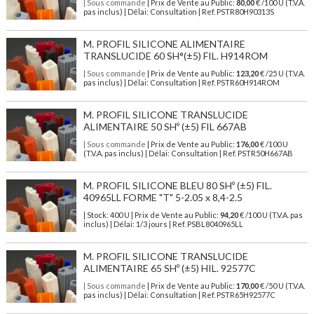
| Sous commande
| Prix de Vente au Public:
80,00
€ /100 U (T.V.A.
pas inclus) | Délai: Consultation | Ref. PSTR80H90313S
M. PROFIL SILICONE ALIMENTAIRE
TRANSLUCIDE 60 SH°(±5) FIL. H914ROM
| Sous commande
| Prix de Vente au Public:
123,20
€ /25 U (T.V.A.
pas inclus) | Délai: Consultation | Ref. PSTR60H914ROM
M. PROFIL SILICONE TRANSLUCIDE
ALIMENTAIRE 50 SHº (±5) FIL 667AB
| Sous commande
| Prix de Vente au Public:
176,00
€ /100 U
(T.V.A. pas inclus) | Délai: Consultation | Ref. PSTR50H667AB
M. PROFIL SILICONE BLEU 80 SHº (±5) FIL.
40965LL FORME "T" 5-2.05 x 8,4-2.5
| Stock: 400 U
| Prix de Vente au Public:
94,20
€
/100 U (T.V.A. pas
inclus)
| Délai: 1/3 jours | Ref.
PSBL8040965LL
M. PROFIL SILICONE TRANSLUCIDE
ALIMENTAIRE 65 SHº (±5) HIL. 92577C
| Sous commande
| Prix de Vente au Public:
170,00
€ /50 U (T.V.A.
pas inclus) | Délai: Consultation | Ref. PSTR65H92577C