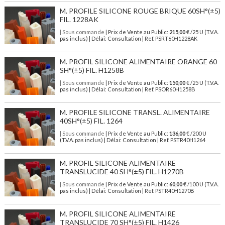
M. PROFILE SILICONE ROUGE BRIQUE 60SH°(±5)
FIL. 1228AK
| Sous commande
| Prix de Vente au Public:
215,00
€ /25 U (T.V.A.
pas inclus) | Délai: Consultation | Ref. PSRT60H1228AK
M. PROFIL SILICONE ALIMENTAIRE ORANGE 60
SH°(±5) FIL. H1258B
| Sous commande
| Prix de Vente au Public:
150,00
€ /25 U (T.V.A.
pas inclus) | Délai: Consultation | Ref. PSOR60H1258B
M. PROFILE SILICONE TRANSL. ALIMENTAIRE
40SH°(±5) FIL. 1264
| Sous commande
| Prix de Vente au Public:
136,00
€ /200 U
(T.V.A. pas inclus) | Délai: Consultation | Ref. PSTR40H1264
M. PROFIL SILICONE ALIMENTAIRE
TRANSLUCIDE 40 SH°(±5) FIL. H1270B
| Sous commande
| Prix de Vente au Public:
60,00
€ /100 U (T.V.A.
pas inclus) | Délai: Consultation | Ref. PSTR40H1270B
M. PROFIL SILICONE ALIMENTAIRE
TRANSLUCIDE 70 SH°(±5) FIL. H1426