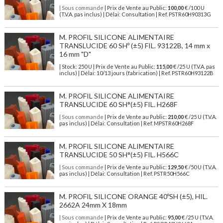
| Sous commande
| Prix de Vente au Public:
100,00
€ /100 U
(T.V.A. pas inclus) | Délai: Consultation | Ref. PSTR60H90313G
M. PROFIL SILICONE ALIMENTAIRE
TRANSLUCIDE 60 SHº (±5) FIL. 93122B, 14 mm x
16 mm "D"
| Stock: 250 U
| Prix de Vente au Public:
115,00
€
/25 U (T.V.A. pas
inclus)
| Délai: 10/13 jours (fabrication) | Ref.
PSTR60H93122B
M. PROFIL SILICONE ALIMENTAIRE
TRANSLUCIDE 60 SH°(±5) FIL. H268F
| Sous commande
| Prix de Vente au Public:
210,00
€ /25 U (T.V.A.
pas inclus) | Délai: Consultation | Ref. MPSTR60H268F
M. PROFIL SILICONE ALIMENTAIRE
TRANSLUCIDE 50 SH°(±5) FIL. H566C
| Sous commande
| Prix de Vente au Public:
129,50
€ /50 U (T.V.A.
pas inclus) | Délai: Consultation | Ref. PSTR50H566C
M. PROFIL SILICONE ORANGE 40ºSH (±5), HIL.
2662A 24mm X 18mm
| Sous commande
| Prix de Vente au Public:
95,00
€ /25 U (T.V.A.