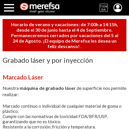
TIEN
DA
Horario de verano y vacaciones: de 7:00h a 14:15h,
desde el 30 de junio hasta el 4 de Septiembre.
Permaneceremos cerrados por vacaciones del 5 al
24 de Agosto. ¡El equipo de Merefsa les desea un
feliz descanso!
.
Grabado láser y por inyección
Marcado Láser
Nuestra
máquina de grabado láser
de superficie nos permite
realizar:
Marcado continuo o individual de cualquier material de goma o
plástico.
Cumple con las normativas de toxicidad FDA/BFR/USP,
garantizando que no es tóxico.
Resistente a la corrosión, fricción y temperatura.