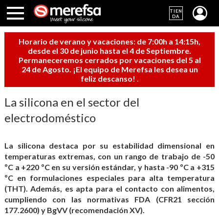
TIEN
DA
Horario de verano y vacaciones: de 7:00h a 14:15h,
desde el 30 de junio hasta el 4 de Septiembre.
Permaneceremos cerrados por vacaciones del 5 al
24 de Agosto. ¡El equipo de Merefsa les desea un
feliz descanso!
.
La silicona en el sector del
electrodoméstico
La silicona destaca por su estabilidad dimensional en
temperaturas extremas, con un rango de trabajo de -50
ºC a +220 ºC en su versión estándar, y hasta -90 ºC a +315
ºC en formulaciones especiales para alta temperatura
(THT). Además, es apta para el contacto con alimentos,
cumpliendo con las normativas FDA (CFR21 sección
177.2600) y BgVV (recomendación XV).