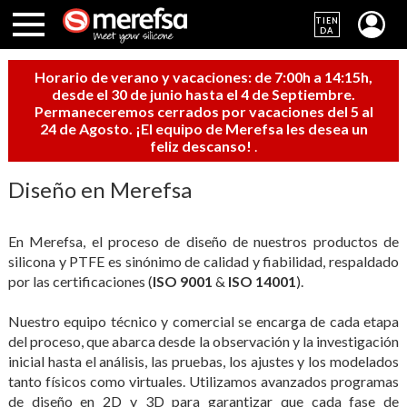
TIEN
DA
Horario de verano y vacaciones: de 7:00h a 14:15h,
desde el 30 de junio hasta el 4 de Septiembre.
Permaneceremos cerrados por vacaciones del 5 al
24 de Agosto. ¡El equipo de Merefsa les desea un
feliz descanso!
.
Diseño en Merefsa
En Merefsa, el proceso de diseño de nuestros productos de
silicona y PTFE es sinónimo de calidad y fiabilidad, respaldado
por las certificaciones (
ISO 9001
&
ISO 14001
).
Nuestro equipo técnico y comercial se encarga de cada etapa
del proceso, que abarca desde la observación y la investigación
inicial hasta el análisis, las pruebas, los ajustes y los modelados
tanto físicos como virtuales. Utilizamos avanzados programas
de diseño en 2D y 3D para garantizar que cada fase de