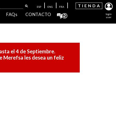
TIEN
DA
ESP
ENG
FRA
FAQs
CONTACTO
login
user
asta el 4 de Septiembre.
 Merefsa les desea un feliz