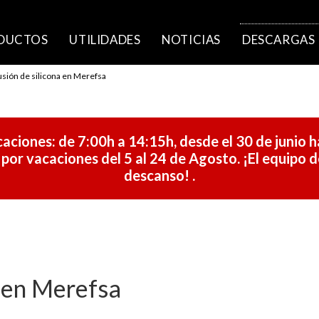
DUCTOS
UTILIDADES
NOTICIAS
DESCARGAS
usión de silicona en Merefsa
aciones: de 7:00h a 14:15h, desde el 30 de junio h
r vacaciones del 5 al 24 de Agosto. ¡El equipo de
descanso!
.
a en Merefsa