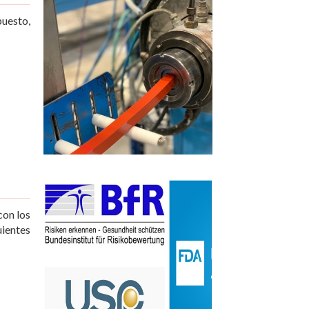
puesto,
con los
uientes