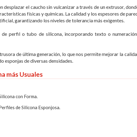
en desplazar el caucho sin vulcanizar a través de un extrusor, dond
racterísticas físicas y químicas. La calidad y los espesores de par
ificial, garantizando los niveles de tolerancia más exigentes.
o de
perfil
o
tubo de silicona
, incorporando texto o numeración
usora de última generación, lo que nos permite mejorar la calidad
do esponjas de diversas densidades.
ona más Usuales
 Silicona con Forma
.
Perfiles de Silicona Esponjosa
.