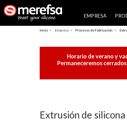
EMPRESA
PRO
›
›
›
Inicio
Empresa
Procesos de Fabricación
Extr
Horario de verano y vac
Permaneceremos cerrados po
Extrusión de silicon