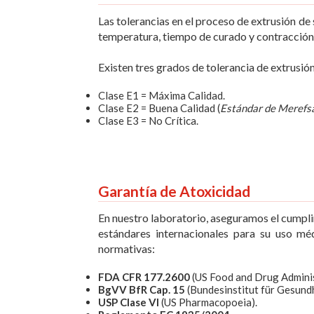
Las tolerancias en el proceso de extrusión de
temperatura, tiempo de curado y contracción, 
Existen tres grados de tolerancia de extrusi
Clase E1 = Máxima Calidad.
Clase E2 = Buena Calidad (
Estándar de Merefs
Clase E3 = No Crítica.
Garantía de Atoxicidad
En nuestro laboratorio, aseguramos el cumplim
estándares internacionales para su uso mé
normativas:
FDA CFR 177.2600
(US Food and Drug Adminis
BgVV BfR Cap. 15
(Bundesinstitut für Gesund
USP Clase VI
(US Pharmacopoeia).