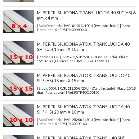
M. PERFIL SILICONA TRANSLUCIDA 40 SHº (±5) 6
mm x 4 mm
| Bajo Demanda
| P.V.P.:
61,00
€ /100 U (IVA no Incluido) | Plazo:
Consultar | Ref. PSTR400060040
M. PERFIL SILICONA ATOX. TRANSLUCIDA 40
SH° (±5) 15 mm X 10 mm
| Stock: 1000 U
| P.V.P.:
283,50
€
/50 U (IVA no Incluido)
| Plazo:
15/18 días (Fabricación) | Ref.
PSTR400150100
M. PERFIL SILICONA ATOX. TRANSLUCIDO 40
SH° (±5) 15 mm X 15 mm
| Stock: 500 U
| P.V.P.:
212,50
€
/25 U (IVA no Incluido)
| Plazo: 15/18
días (Fabricación) | Ref.
PSTR400150150
M. PERFIL SILICONA ATOX. TRANSLUCIDA 40
SH° (±5) 20 mm X 10 mm
| Bajo Demanda
| P.V.P.:
252,00
€ /50 U (IVA no Incluido) | Plazo:
Consultar | Ref. PSTR400200100
M. PERFIL SILICONA ATOX. TRANSL. 40 SHº