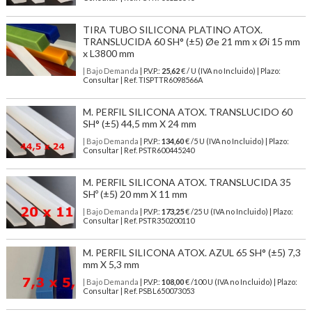
TIRA TUBO SILICONA PLATINO ATOX.
TRANSLUCIDA 60 SH° (±5) Øe 21 mm x Øi 15 mm
x L3800 mm
| Bajo Demanda
| P.V.P.:
25,62
€ / U (IVA no Incluido) | Plazo:
Consultar | Ref. TISPTTR6098566A
M. PERFIL SILICONA ATOX. TRANSLUCIDO 60
SH° (±5) 44,5 mm X 24 mm
| Bajo Demanda
| P.V.P.:
134,60
€ /5 U (IVA no Incluido) | Plazo:
Consultar | Ref. PSTR600445240
M. PERFIL SILICONA ATOX. TRANSLUCIDA 35
SHº (±5) 20 mm X 11 mm
| Bajo Demanda
| P.V.P.:
173,25
€ /25 U (IVA no Incluido) | Plazo:
Consultar | Ref. PSTR350200110
M. PERFIL SILICONA ATOX. AZUL 65 SH° (±5) 7,3
mm X 5,3 mm
| Bajo Demanda
| P.V.P.:
108,00
€ /100 U (IVA no Incluido) | Plazo:
Consultar | Ref. PSBL650073053