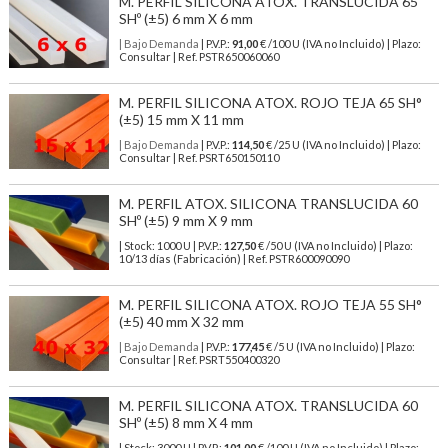
M. PERFIL SILICONA ATOX. TRANSLUCIDA 65
SHº (±5) 6 mm X 6 mm
| Bajo Demanda
| P.V.P.:
91,00
€ /100 U (IVA no Incluido) | Plazo:
Consultar | Ref. PSTR650060060
M. PERFIL SILICONA ATOX. ROJO TEJA 65 SH°
(±5) 15 mm X 11 mm
| Bajo Demanda
| P.V.P.:
114,50
€ /25 U (IVA no Incluido) | Plazo:
Consultar | Ref. PSRT650150110
M. PERFIL ATOX. SILICONA TRANSLUCIDA 60
SHº (±5) 9 mm X 9 mm
| Stock: 1000 U
| P.V.P.:
127,50
€
/50 U (IVA no Incluido)
| Plazo:
10/13 días (Fabricación) | Ref.
PSTR600090090
M. PERFIL SILICONA ATOX. ROJO TEJA 55 SH°
(±5) 40 mm X 32 mm
| Bajo Demanda
| P.V.P.:
177,45
€ /5 U (IVA no Incluido) | Plazo:
Consultar | Ref. PSRT550400320
M. PERFIL SILICONA ATOX. TRANSLUCIDA 60
SHº (±5) 8 mm X 4 mm
| Stock: 3000 U
| P.V.P.:
101,00
€
/100 U (IVA no Incluido)
| Plazo: