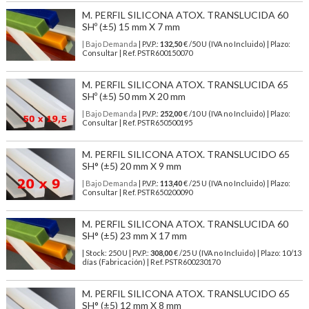
M. PERFIL SILICONA ATOX. TRANSLUCIDA 60
SHº (±5) 15 mm X 7 mm
| Bajo Demanda
| P.V.P.:
132,50
€ /50 U (IVA no Incluido) | Plazo:
Consultar | Ref. PSTR600150070
M. PERFIL SILICONA ATOX. TRANSLUCIDA 65
SHº (±5) 50 mm X 20 mm
| Bajo Demanda
| P.V.P.:
252,00
€ /10 U (IVA no Incluido) | Plazo:
Consultar | Ref. PSTR650500195
M. PERFIL SILICONA ATOX. TRANSLUCIDO 65
SH° (±5) 20 mm X 9 mm
| Bajo Demanda
| P.V.P.:
113,40
€ /25 U (IVA no Incluido) | Plazo:
Consultar | Ref. PSTR650200090
M. PERFIL SILICONA ATOX. TRANSLUCIDA 60
SH° (±5) 23 mm X 17 mm
| Stock: 250 U
| P.V.P.:
308,00
€
/25 U (IVA no Incluido)
| Plazo: 10/13
días (Fabricación) | Ref.
PSTR600230170
M. PERFIL SILICONA ATOX. TRANSLUCIDO 65
SH° (±5) 12 mm X 8 mm