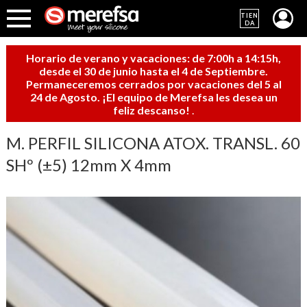
TIEN
DA
Horario de verano y vacaciones: de 7:00h a 14:15h,
desde el 30 de junio hasta el 4 de Septiembre.
Permaneceremos cerrados por vacaciones del 5 al
24 de Agosto. ¡El equipo de Merefsa les desea un
feliz descanso!
.
M. PERFIL SILICONA ATOX. TRANSL. 60
SHº (±5) 12mm X 4mm