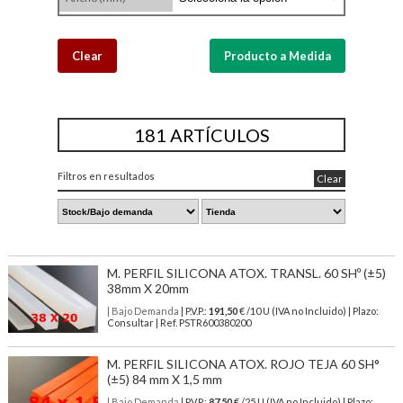
Clear
Producto a Medida
181 ARTÍCULOS
Filtros en resultados
Clear
M. PERFIL SILICONA ATOX. TRANSL. 60 SHº (±5)
38mm X 20mm
| Bajo Demanda
| P.V.P.:
191,50
€ /10 U (IVA no Incluido) | Plazo:
Consultar | Ref. PSTR600380200
M. PERFIL SILICONA ATOX. ROJO TEJA 60 SH°
(±5) 84 mm X 1,5 mm
| Bajo Demanda
| P.V.P.:
87,50
€ /25 U (IVA no Incluido) | Plazo: