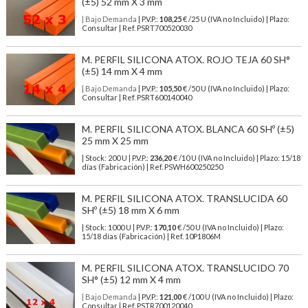
(±5) 52 mm X 3 mm
| Bajo Demanda
| P.V.P.:
108,25
€ /25 U (IVA no Incluido) | Plazo:
Consultar | Ref. PSRT700520030
M. PERFIL SILICONA ATOX. ROJO TEJA 60 SH°
(±5) 14 mm X 4 mm
| Bajo Demanda
| P.V.P.:
105,50
€ /50 U (IVA no Incluido) | Plazo:
Consultar | Ref. PSRT600140040
M. PERFIL SILICONA ATOX. BLANCA 60 SHº (±5)
25 mm X 25 mm
| Stock: 200 U
| P.V.P.:
236,20
€
/10 U (IVA no Incluido)
| Plazo: 15/18
días (Fabricación) | Ref.
PSWH600250250
M. PERFIL SILICONA ATOX. TRANSLUCIDA 60
SHº (±5) 18 mm X 6 mm
| Stock: 1000 U
| P.V.P.:
170,10
€
/50 U (IVA no Incluido)
| Plazo:
15/18 días (Fabricación) | Ref.
10P1806M
M. PERFIL SILICONA ATOX. TRANSLUCIDO 70
SH° (±5) 12 mm X 4 mm
| Bajo Demanda
| P.V.P.:
121,00
€ /100 U (IVA no Incluido) | Plazo:
Consultar | Ref. PSTR700120040