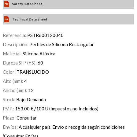
Safety Data Sheet
Technical Data Sheet
Referencia:
PSTR600120040
Descripción:
Perfiles de Silicona Rectangular
Material:
Silicona Atóxica
Dureza SHº (±5):
60
Color:
TRANSLUCIDO
Alto (mm):
4
Ancho (mm):
12
Stock:
Bajo Demanda
P.V.P.:
153,00
€
/100 U
(Impuestos no Incluidos)
Plazo:
Consultar
Envíos:
A cualquier país. Envío o recogida según condiciones
(Consultar FAQs).