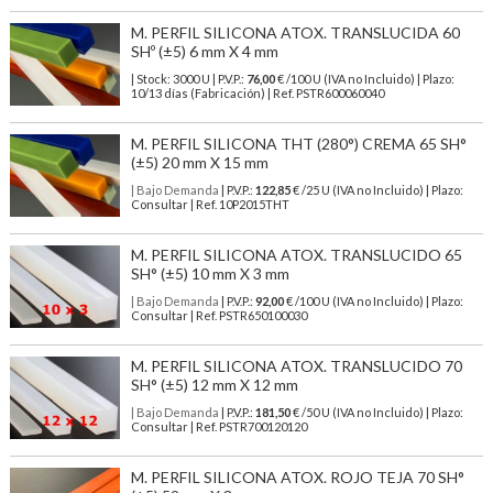
M. PERFIL SILICONA ATOX. TRANSLUCIDA 60
SHº (±5) 6 mm X 4 mm
| Stock: 3000 U
| P.V.P.:
76,00
€
/100 U (IVA no Incluido)
| Plazo:
10/13 días (Fabricación) | Ref.
PSTR600060040
M. PERFIL SILICONA THT (280°) CREMA 65 SH°
(±5) 20 mm X 15 mm
| Bajo Demanda
| P.V.P.:
122,85
€ /25 U (IVA no Incluido) | Plazo:
Consultar | Ref. 10P2015THT
M. PERFIL SILICONA ATOX. TRANSLUCIDO 65
SH° (±5) 10 mm X 3 mm
| Bajo Demanda
| P.V.P.:
92,00
€ /100 U (IVA no Incluido) | Plazo:
Consultar | Ref. PSTR650100030
M. PERFIL SILICONA ATOX. TRANSLUCIDO 70
SH° (±5) 12 mm X 12 mm
| Bajo Demanda
| P.V.P.:
181,50
€ /50 U (IVA no Incluido) | Plazo:
Consultar | Ref. PSTR700120120
M. PERFIL SILICONA ATOX. ROJO TEJA 70 SH°