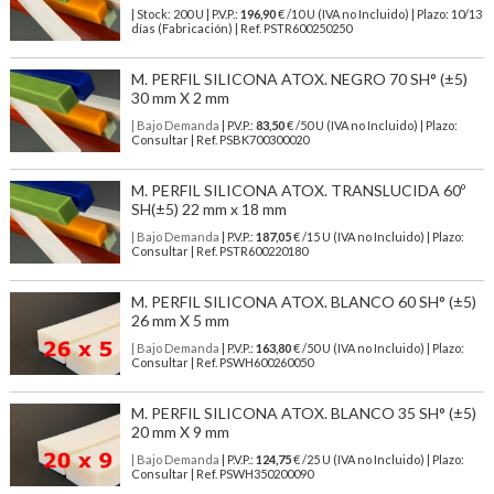
| Stock: 200 U
| P.V.P.:
196,90
€
/10 U (IVA no Incluido)
| Plazo: 10/13
días (Fabricación) | Ref.
PSTR600250250
M. PERFIL SILICONA ATOX. NEGRO 70 SH° (±5)
30 mm X 2 mm
| Bajo Demanda
| P.V.P.:
83,50
€ /50 U (IVA no Incluido) | Plazo:
Consultar | Ref. PSBK700300020
M. PERFIL SILICONA ATOX. TRANSLUCIDA 60º
SH(±5) 22 mm x 18 mm
| Bajo Demanda
| P.V.P.:
187,05
€ /15 U (IVA no Incluido) | Plazo:
Consultar | Ref. PSTR600220180
M. PERFIL SILICONA ATOX. BLANCO 60 SH° (±5)
26 mm X 5 mm
| Bajo Demanda
| P.V.P.:
163,80
€ /50 U (IVA no Incluido) | Plazo:
Consultar | Ref. PSWH600260050
M. PERFIL SILICONA ATOX. BLANCO 35 SH° (±5)
20 mm X 9 mm
| Bajo Demanda
| P.V.P.:
124,75
€ /25 U (IVA no Incluido) | Plazo:
Consultar | Ref. PSWH350200090