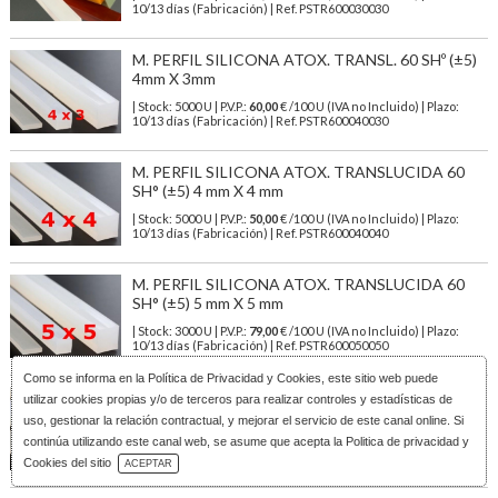
10/13 días (Fabricación) | Ref.
PSTR600030030
M. PERFIL SILICONA ATOX. TRANSL. 60 SHº (±5)
4mm X 3mm
| Stock: 5000 U
| P.V.P.:
60,00
€
/100 U (IVA no Incluido)
| Plazo:
10/13 días (Fabricación) | Ref.
PSTR600040030
M. PERFIL SILICONA ATOX. TRANSLUCIDA 60
SH° (±5) 4 mm X 4 mm
| Stock: 5000 U
| P.V.P.:
50,00
€
/100 U (IVA no Incluido)
| Plazo:
10/13 días (Fabricación) | Ref.
PSTR600040040
M. PERFIL SILICONA ATOX. TRANSLUCIDA 60
SH° (±5) 5 mm X 5 mm
| Stock: 3000 U
| P.V.P.:
79,00
€
/100 U (IVA no Incluido)
| Plazo:
10/13 días (Fabricación) | Ref.
PSTR600050050
Como se informa en la
Política de Privacidad y Cookies
, este sitio web puede
M. PERFIL SILICONA ATOX. TRANSLUCIDA 60
utilizar cookies propias y/o de terceros para realizar controles y estadísticas de
SH° (±5) 6 mm X 6 mm
uso, gestionar la relación contractual, y mejorar el servicio de este canal online. Si
continúa utilizando este canal web, se asume que acepta la Politica de privacidad y
| Stock: 100 U
| P.V.P.:
113,00
€
/100 U (IVA no Incluido)
| Plazo: 1/3
Descarga Catálogo
días | Ref.
PSTR600060060
Cookies del sitio
ACEPTAR