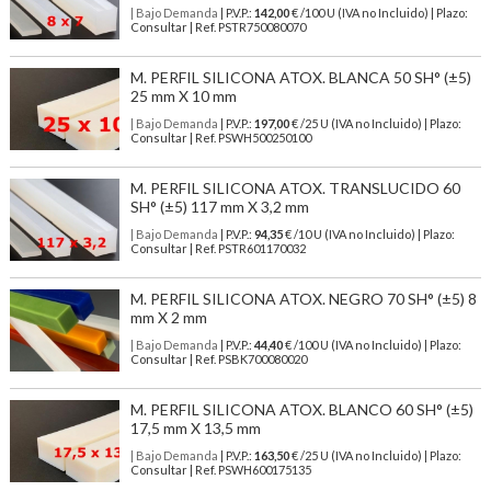
| Bajo Demanda
| P.V.P.:
142,00
€ /100 U (IVA no Incluido) | Plazo:
Consultar | Ref. PSTR750080070
M. PERFIL SILICONA ATOX. BLANCA 50 SH° (±5)
25 mm X 10 mm
| Bajo Demanda
| P.V.P.:
197,00
€ /25 U (IVA no Incluido) | Plazo:
Consultar | Ref. PSWH500250100
M. PERFIL SILICONA ATOX. TRANSLUCIDO 60
SH° (±5) 117 mm X 3,2 mm
| Bajo Demanda
| P.V.P.:
94,35
€ /10 U (IVA no Incluido) | Plazo:
Consultar | Ref. PSTR601170032
M. PERFIL SILICONA ATOX. NEGRO 70 SH° (±5) 8
mm X 2 mm
| Bajo Demanda
| P.V.P.:
44,40
€ /100 U (IVA no Incluido) | Plazo:
Consultar | Ref. PSBK700080020
M. PERFIL SILICONA ATOX. BLANCO 60 SH° (±5)
17,5 mm X 13,5 mm
| Bajo Demanda
| P.V.P.:
163,50
€ /25 U (IVA no Incluido) | Plazo:
Consultar | Ref. PSWH600175135