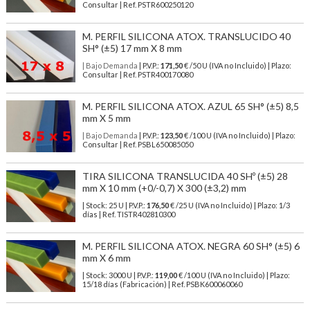
Consultar | Ref. PSTR600250120
M. PERFIL SILICONA ATOX. TRANSLUCIDO 40
SH° (±5) 17 mm X 8 mm
| Bajo Demanda
| P.V.P.:
171,50
€ /50 U (IVA no Incluido) | Plazo:
Consultar | Ref. PSTR400170080
M. PERFIL SILICONA ATOX. AZUL 65 SH° (±5) 8,5
mm X 5 mm
| Bajo Demanda
| P.V.P.:
123,50
€ /100 U (IVA no Incluido) | Plazo:
Consultar | Ref. PSBL650085050
TIRA SILICONA TRANSLUCIDA 40 SHº (±5) 28
mm X 10 mm (+0/-0,7) X 300 (±3,2) mm
| Stock: 25 U
| P.V.P.:
176,50
€
/25 U (IVA no Incluido)
| Plazo: 1/3
días | Ref.
TISTR402810300
M. PERFIL SILICONA ATOX. NEGRA 60 SH° (±5) 6
mm X 6 mm
| Stock: 3000 U
| P.V.P.:
119,00
€
/100 U (IVA no Incluido)
| Plazo:
15/18 días (Fabricación) | Ref.
PSBK600060060