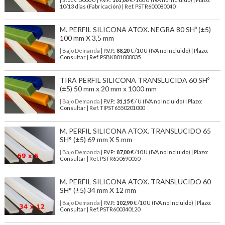
10/13 días (Fabricación) | Ref.
PSTR600080040
M. PERFIL SILICONA ATOX. NEGRA 80 SHº (±5)
100 mm X 3,5 mm
| Bajo Demanda
| P.V.P.:
88,20
€ /10 U (IVA no Incluido) | Plazo:
Consultar | Ref. PSBK801000035
TIRA PERFIL SILICONA TRANSLUCIDA 60 SHº
(±5) 50 mm x 20 mm x 1000 mm
| Bajo Demanda
| P.V.P.:
31,15
€ / U (IVA no Incluido) | Plazo:
Consultar | Ref. TIPST6550201000
M. PERFIL SILICONA ATOX. TRANSLUCIDO 65
SH° (±5) 69 mm X 5 mm
| Bajo Demanda
| P.V.P.:
87,00
€ /10 U (IVA no Incluido) | Plazo:
Consultar | Ref. PSTR650690050
M. PERFIL SILICONA ATOX. TRANSLUCIDO 60
SH° (±5) 34 mm X 12 mm
| Bajo Demanda
| P.V.P.:
102,90
€ /10 U (IVA no Incluido) | Plazo:
Consultar | Ref. PSTR600340120