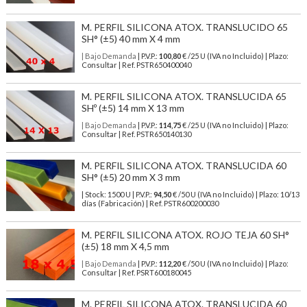
M. PERFIL SILICONA ATOX. TRANSLUCIDO 65
SH° (±5) 40 mm X 4 mm
| Bajo Demanda
| P.V.P.:
100,80
€ /25 U (IVA no Incluido) | Plazo:
Consultar | Ref. PSTR650400040
M. PERFIL SILICONA ATOX. TRANSLUCIDA 65
SHº (±5) 14 mm X 13 mm
| Bajo Demanda
| P.V.P.:
114,75
€ /25 U (IVA no Incluido) | Plazo:
Consultar | Ref. PSTR650140130
M. PERFIL SILICONA ATOX. TRANSLUCIDA 60
SH° (±5) 20 mm X 3 mm
| Stock: 1500 U
| P.V.P.:
94,50
€
/50 U (IVA no Incluido)
| Plazo: 10/13
días (Fabricación) | Ref.
PSTR600200030
M. PERFIL SILICONA ATOX. ROJO TEJA 60 SH°
(±5) 18 mm X 4,5 mm
| Bajo Demanda
| P.V.P.:
112,20
€ /50 U (IVA no Incluido) | Plazo:
Consultar | Ref. PSRT600180045
M. PERFIL SILICONA ATOX. TRANSLUCIDA 60