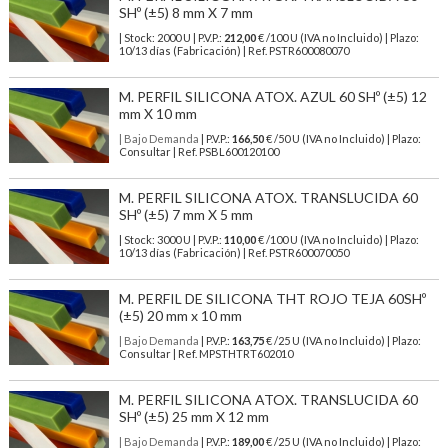
SHº (±5) 8 mm X 7 mm
| Stock: 2000 U
| P.V.P.:
212,00
€
/100 U (IVA no Incluido)
| Plazo:
10/13 días (Fabricación) | Ref.
PSTR600080070
M. PERFIL SILICONA ATOX. AZUL 60 SHº (±5) 12
mm X 10 mm
| Bajo Demanda
| P.V.P.:
166,50
€ /50 U (IVA no Incluido) | Plazo:
Consultar | Ref. PSBL600120100
M. PERFIL SILICONA ATOX. TRANSLUCIDA 60
SHº (±5) 7 mm X 5 mm
| Stock: 3000 U
| P.V.P.:
110,00
€
/100 U (IVA no Incluido)
| Plazo:
10/13 días (Fabricación) | Ref.
PSTR600070050
M. PERFIL DE SILICONA THT ROJO TEJA 60SHº
(±5) 20 mm x 10 mm
| Bajo Demanda
| P.V.P.:
163,75
€ /25 U (IVA no Incluido) | Plazo:
Consultar | Ref. MPSTHTRT602010
M. PERFIL SILICONA ATOX. TRANSLUCIDA 60
SHº (±5) 25 mm X 12 mm
| Bajo Demanda
| P.V.P.:
189,00
€ /25 U (IVA no Incluido) | Plazo: