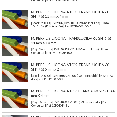
M. PERFIL SILICONA ATOX. TRANSLUCIDA 60
SHº (±5) 11 mm X 4 mm
| Stock: 2000 U
| P.V.P.:
139,00
€
/100 U (IVA no Incluido)
| Plazo:
10/13 días (Fabricación) | Ref.
PSTR600110040
M. PERFIL SILICONA TRANSLUCIDA 60 SHº (±5)
14 mm X 10 mm
| Bajo Demanda
| P.V.P.:
88,25
€ /25 U (IVA no Incluido) | Plazo:
Consultar | Ref. PSTR60014100
M. PERFIL SILICONA ATOX. TRANSLUCIDA 60
SHº (±5) 5 mm x 2 mm
| Stock: 2000 U
| P.V.P.:
50,00
€
/100 U (IVA no Incluido)
| Plazo: 1/3
días | Ref.
PSTR600050020
M. PERFIL SILICONA ATOX. BLANCA 60 SHº (±5) 4
mm X 4 mm
| Bajo Demanda
| P.V.P.:
40,00
€ /100 U (IVA no Incluido) | Plazo:
Consultar | Ref. 10P0404MBL