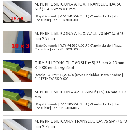
M. PERFIL SILICONA ATOX. TRANSLUCIDA 50
SHº (±5) 16 mm X 8 mm
| Bajo Demanda
| P.V.P.:
141,75
€ /25 U (IVA no Incluido) | Plazo:
Consultar | Ref. PSTR500160080
M. PERFIL SILICONA ATOX. AZUL 70 SH° (±5) 10
mm X 3 mm
| Bajo Demanda
| P.V.P.:
94,50
€ /100 U (IVA no Incluido) | Plazo:
Consultar | Ref. PSBL700100030
TIRA SILICONA THT 60 SHº (±5) 25 mm X 20 mm
X 1000 mm Longuitud
| Stock: 8 U
| P.V.P.:
18,20
€
/ U (IVA no Incluido)
| Plazo: 1/3 días |
Ref.
TSTHT6525201000
M. PERFIL SILICONA AZUL 60SHº (±5) 14 mm X 12
mm
| Bajo Demanda
| P.V.P.:
105,75
€ /25 U (IVA no Incluido) | Plazo:
Consultar | Ref. PSBL600140120
M. PERFIL SILICONA TRANSLUCIDA 75 SHº (±5) 8
mm X 7 mm