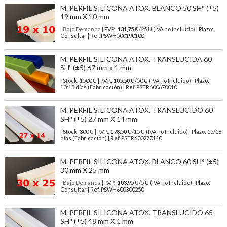
M. PERFIL SILICONA ATOX. BLANCO 50 SH° (±5)
19 mm X 10 mm
| Bajo Demanda
| P.V.P.:
131,75
€ /25 U (IVA no Incluido) | Plazo:
Consultar | Ref. PSWH500190100
M. PERFIL SILICONA ATOX. TRANSLUCIDA 60
SHº (±5) 67 mm x 1 mm
| Stock: 1500 U
| P.V.P.:
105,50
€
/50 U (IVA no Incluido)
| Plazo:
10/13 días (Fabricación) | Ref.
PSTR600670010
M. PERFIL SILICONA ATOX. TRANSLUCIDO 60
SH° (±5) 27 mm X 14 mm
| Stock: 300 U
| P.V.P.:
178,50
€
/15 U (IVA no Incluido)
| Plazo: 15/18
días (Fabricación) | Ref.
PSTR600270140
M. PERFIL SILICONA ATOX. BLANCO 60 SH° (±5)
30 mm X 25 mm
| Bajo Demanda
| P.V.P.:
103,95
€ /5 U (IVA no Incluido) | Plazo:
Consultar | Ref. PSWH600300250
M. PERFIL SILICONA ATOX. TRANSLUCIDO 65
SH° (±5) 48 mm X 1 mm