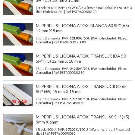
SHº (±5) 16 mm x 12 mm
| Stock: 500 U
| P.V.P.:
151,25
€
/25 U (IVA no Incluido)
| Plazo: 10/13
días (Fabricación) | Ref.
PSTR600160120
M. PERFIL SILICONA ATOX. BLANCA 60 SHº (±5)
12 mm X 8 mm
| Bajo Demanda
| P.V.P.:
121,00
€ /50 U (IVA no Incluido) | Plazo:
Consultar | Ref. PSWH600120080
M. PERFIL SILICONA ATOX. TRANSLUCIDA 50
SHº (±5) 22 mm X 18 mm
| Bajo Demanda
| P.V.P.:
249,50
€ /25 U (IVA no Incluido) | Plazo:
Consultar | Ref. PSTR500220180
M. PERFIL SILICONA ATOX. TRANSLUCIDO 65
SH° (±5) 45 mm X 15 mm
| Bajo Demanda
| P.V.P.:
170,10
€ /10 U (IVA no Incluido) | Plazo:
Consultar | Ref. PSTR650450150
M. PERFIL SILICONA ATOX. TRANSL. 60 SHº (±5)
9mm X 6mm
| Stock: 400 U
| P.V.P.:
170,00
€
/100 U (IVA no Incluido)
| Plazo: 1/3
días | Ref.
PSTR600090060