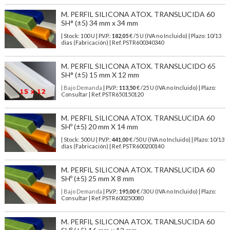
M. PERFIL SILICONA ATOX. TRANSLUCIDA 60
SH° (±5) 34 mm x 34 mm
| Stock: 100 U
| P.V.P.:
182,05
€
/5 U (IVA no Incluido)
| Plazo: 10/13
días (Fabricación) | Ref.
PSTR600340340
M. PERFIL SILICONA ATOX. TRANSLUCIDO 65
SH° (±5) 15 mm X 12 mm
| Bajo Demanda
| P.V.P.:
113,50
€ /25 U (IVA no Incluido) | Plazo:
Consultar | Ref. PSTR650150120
M. PERFIL SILICONA ATOX. TRANSLUCIDA 60
SHº (±5) 20 mm X 14 mm
| Stock: 500 U
| P.V.P.:
441,00
€
/50 U (IVA no Incluido)
| Plazo: 10/13
días (Fabricación) | Ref.
PSTR600200140
M. PERFIL SILICONA ATOX. TRANSLUCIDA 60
SHº (±5) 25 mm X 8 mm
| Bajo Demanda
| P.V.P.:
195,00
€ /30 U (IVA no Incluido) | Plazo:
Consultar | Ref. PSTR600250080
M. PERFIL SILICONA ATOX. TRANLSUCIDA 60