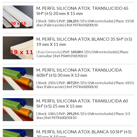
M. PERFIL SILICONA ATOX. TRANSLUCIDO 65
SH° (±5) 20 mm X 15 mm
| Stock: 500 U
| P.V.P.:
236,25
€
/25 U (IVA no Incluido)
| Plazo: 15/18
días (Fabricación) | Ref.
PSTR650200150
M. PERFIL SILICONA ATOX. BLANCO 35 SH° (±5)
19 mm X 11 mm
| Bajo Demanda
| P.V.P.:
145,00
€ /25 U (IVA no Incluido) | Plazo:
Consultar | Ref. PSWH350190110
M. PERFIL SILICONA ATOX. TRANSLUCIDA
60SHº (±5) 30 mm X 13 mm
| Stock: 250 U
| P.V.P.:
307,25
€
/25 U (IVA no Incluido)
| Plazo: 10/13
días (Fabricación) | Ref.
PSTR600300130
M. PERFIL SILICONA ATOX. TRANSLUCIDA 60
SHº (±5) 25 mm X 15 mm
| Stock: 100 U
| P.V.P.:
295,25
€
/25 U (IVA no Incluido)
| Plazo: 1/3
días | Ref.
PSTR600250150
M. PERFIL SILICONA ATOX. BLANCA 50 SH° (±5)
20 mm X 10 mm