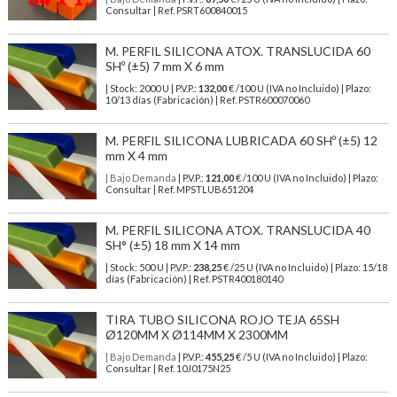
Consultar | Ref. PSRT600840015
M. PERFIL SILICONA ATOX. TRANSLUCIDA 60
SHº (±5) 7 mm X 6 mm
| Stock: 2000 U
| P.V.P.:
132,00
€
/100 U (IVA no Incluido)
| Plazo:
10/13 días (Fabricación) | Ref.
PSTR600070060
M. PERFIL SILICONA LUBRICADA 60 SHº (±5) 12
mm X 4 mm
| Bajo Demanda
| P.V.P.:
121,00
€ /100 U (IVA no Incluido) | Plazo:
Consultar | Ref. MPSTLUB651204
M. PERFIL SILICONA ATOX. TRANSLUCIDA 40
SH° (±5) 18 mm X 14 mm
| Stock: 500 U
| P.V.P.:
238,25
€
/25 U (IVA no Incluido)
| Plazo: 15/18
días (Fabricación) | Ref.
PSTR400180140
TIRA TUBO SILICONA ROJO TEJA 65SH
Ø120MM X Ø114MM X 2300MM
| Bajo Demanda
| P.V.P.:
455,25
€ /5 U (IVA no Incluido) | Plazo:
Consultar | Ref. 10J0175N25