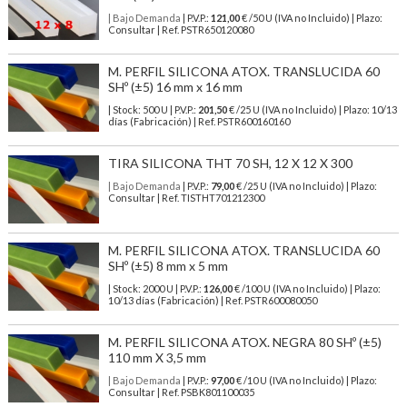
| Bajo Demanda
| P.V.P.:
121,00
€ /50 U (IVA no Incluido) | Plazo:
Consultar | Ref. PSTR650120080
M. PERFIL SILICONA ATOX. TRANSLUCIDA 60
SHº (±5) 16 mm x 16 mm
| Stock: 500 U
| P.V.P.:
201,50
€
/25 U (IVA no Incluido)
| Plazo: 10/13
días (Fabricación) | Ref.
PSTR600160160
TIRA SILICONA THT 70 SH, 12 X 12 X 300
| Bajo Demanda
| P.V.P.:
79,00
€ /25 U (IVA no Incluido) | Plazo:
Consultar | Ref. TISTHT701212300
M. PERFIL SILICONA ATOX. TRANSLUCIDA 60
SHº (±5) 8 mm x 5 mm
| Stock: 2000 U
| P.V.P.:
126,00
€
/100 U (IVA no Incluido)
| Plazo:
10/13 días (Fabricación) | Ref.
PSTR600080050
M. PERFIL SILICONA ATOX. NEGRA 80 SHº (±5)
110 mm X 3,5 mm
| Bajo Demanda
| P.V.P.:
97,00
€ /10 U (IVA no Incluido) | Plazo:
Consultar | Ref. PSBK801100035