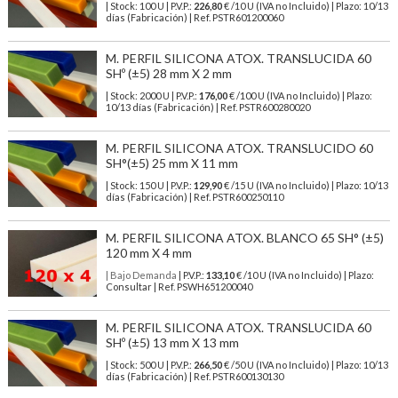
| Stock: 100 U
| P.V.P.:
226,80
€
/10 U (IVA no Incluido)
| Plazo: 10/13
días (Fabricación) | Ref.
PSTR601200060
M. PERFIL SILICONA ATOX. TRANSLUCIDA 60
SHº (±5) 28 mm X 2 mm
| Stock: 2000 U
| P.V.P.:
176,00
€
/100 U (IVA no Incluido)
| Plazo:
10/13 días (Fabricación) | Ref.
PSTR600280020
M. PERFIL SILICONA ATOX. TRANSLUCIDO 60
SH°(±5) 25 mm X 11 mm
| Stock: 150 U
| P.V.P.:
129,90
€
/15 U (IVA no Incluido)
| Plazo: 10/13
días (Fabricación) | Ref.
PSTR600250110
M. PERFIL SILICONA ATOX. BLANCO 65 SH° (±5)
120 mm X 4 mm
| Bajo Demanda
| P.V.P.:
133,10
€ /10 U (IVA no Incluido) | Plazo:
Consultar | Ref. PSWH651200040
M. PERFIL SILICONA ATOX. TRANSLUCIDA 60
SHº (±5) 13 mm X 13 mm
| Stock: 500 U
| P.V.P.:
266,50
€
/50 U (IVA no Incluido)
| Plazo: 10/13
días (Fabricación) | Ref.
PSTR600130130