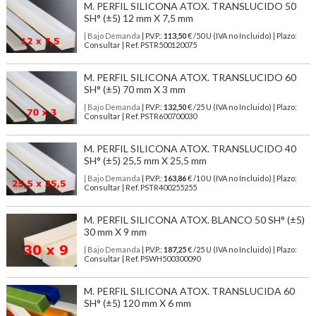
M. PERFIL SILICONA ATOX. TRANSLUCIDO 50
SH° (±5) 12 mm X 7,5 mm
| Bajo Demanda
| P.V.P.:
113,50
€ /50 U (IVA no Incluido) | Plazo:
Consultar | Ref. PSTR500120075
M. PERFIL SILICONA ATOX. TRANSLUCIDO 60
SH° (±5) 70 mm X 3 mm
| Bajo Demanda
| P.V.P.:
132,50
€ /25 U (IVA no Incluido) | Plazo:
Consultar | Ref. PSTR600700030
M. PERFIL SILICONA ATOX. TRANSLUCIDO 40
SH° (±5) 25,5 mm X 25,5 mm
| Bajo Demanda
| P.V.P.:
163,86
€ /10 U (IVA no Incluido) | Plazo:
Consultar | Ref. PSTR400255255
M. PERFIL SILICONA ATOX. BLANCO 50 SH° (±5)
30 mm X 9 mm
| Bajo Demanda
| P.V.P.:
187,25
€ /25 U (IVA no Incluido) | Plazo:
Consultar | Ref. PSWH500300090
M. PERFIL SILICONA ATOX. TRANSLUCIDA 60
SH° (±5) 120 mm X 6 mm