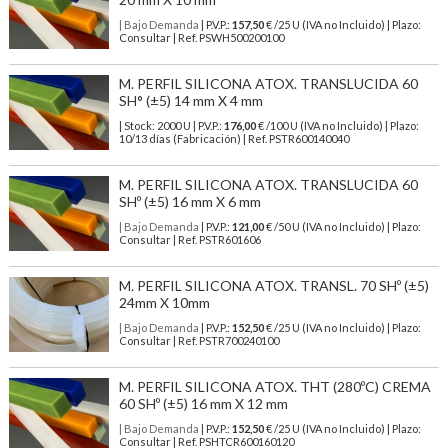
| Bajo Demanda
| P.V.P.:
157,50
€ /25 U (IVA no Incluido) | Plazo:
Consultar | Ref. PSWH500200100
M. PERFIL SILICONA ATOX. TRANSLUCIDA 60
SH° (±5) 14 mm X 4 mm
| Stock: 2000 U
| P.V.P.:
176,00
€
/100 U (IVA no Incluido)
| Plazo:
10/13 días (Fabricación) | Ref.
PSTR600140040
M. PERFIL SILICONA ATOX. TRANSLUCIDA 60
SHº (±5) 16 mm X 6 mm
| Bajo Demanda
| P.V.P.:
121,00
€ /50 U (IVA no Incluido) | Plazo:
Consultar | Ref. PSTR601606
M. PERFIL SILICONA ATOX. TRANSL. 70 SHº (±5)
24mm X 10mm
| Bajo Demanda
| P.V.P.:
152,50
€ /25 U (IVA no Incluido) | Plazo:
Consultar | Ref. PSTR700240100
M. PERFIL SILICONA ATOX. THT (280ºC) CREMA
60 SHº (±5) 16 mm X 12 mm
| Bajo Demanda
| P.V.P.:
152,50
€ /25 U (IVA no Incluido) | Plazo:
Consultar | Ref. PSHTCR600160120