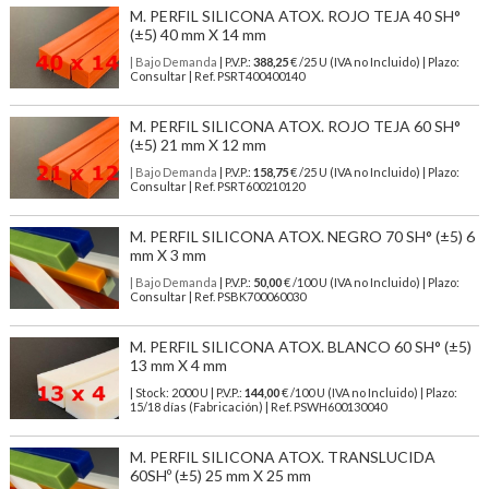
M. PERFIL SILICONA ATOX. ROJO TEJA 40 SH°
(±5) 40 mm X 14 mm
| Bajo Demanda
| P.V.P.:
388,25
€ /25 U (IVA no Incluido) | Plazo:
Consultar | Ref. PSRT400400140
M. PERFIL SILICONA ATOX. ROJO TEJA 60 SH°
(±5) 21 mm X 12 mm
| Bajo Demanda
| P.V.P.:
158,75
€ /25 U (IVA no Incluido) | Plazo:
Consultar | Ref. PSRT600210120
M. PERFIL SILICONA ATOX. NEGRO 70 SH° (±5) 6
mm X 3 mm
| Bajo Demanda
| P.V.P.:
50,00
€ /100 U (IVA no Incluido) | Plazo:
Consultar | Ref. PSBK700060030
M. PERFIL SILICONA ATOX. BLANCO 60 SH° (±5)
13 mm X 4 mm
| Stock: 2000 U
| P.V.P.:
144,00
€
/100 U (IVA no Incluido)
| Plazo:
15/18 días (Fabricación) | Ref.
PSWH600130040
M. PERFIL SILICONA ATOX. TRANSLUCIDA
60SHº (±5) 25 mm X 25 mm