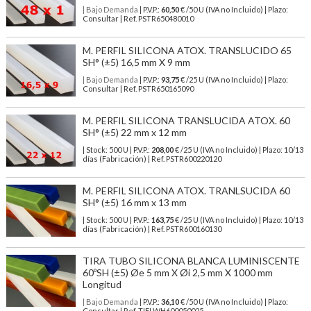
| Bajo Demanda
| P.V.P.:
60,50
€ /50 U (IVA no Incluido) | Plazo:
Consultar | Ref. PSTR650480010
M. PERFIL SILICONA ATOX. TRANSLUCIDO 65
SH° (±5) 16,5 mm X 9 mm
| Bajo Demanda
| P.V.P.:
93,75
€ /25 U (IVA no Incluido) | Plazo:
Consultar | Ref. PSTR650165090
M. PERFIL SILICONA TRANSLUCIDA ATOX. 60
SH° (±5) 22 mm x 12 mm
| Stock: 500 U
| P.V.P.:
208,00
€
/25 U (IVA no Incluido)
| Plazo: 10/13
días (Fabricación) | Ref.
PSTR600220120
M. PERFIL SILICONA ATOX. TRANLSUCIDA 60
SH° (±5) 16 mm x 13 mm
| Stock: 500 U
| P.V.P.:
163,75
€
/25 U (IVA no Incluido)
| Plazo: 10/13
días (Fabricación) | Ref.
PSTR600160130
TIRA TUBO SILICONA BLANCA LUMINISCENTE
60ºSH (±5) Øe 5 mm X Øi 2,5 mm X 1000 mm
Longitud
| Bajo Demanda
| P.V.P.:
36,10
€ /50 U (IVA no Incluido) | Plazo:
Consultar | Ref. TIFLWH600050025