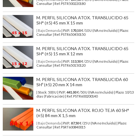
Consultar | Ref. PSTR500220180
M. PERFIL SILICONA ATOX. TRANSLUCIDO 65
SH° (±5) 45 mm X 15 mm
| Bajo Demanda
| P.V.P.:
170,10
€ /10 U (IVA no Incluido) | Plazo:
Consultar | Ref. PSTR650450150
M. PERFIL SILICONA ATOX. TRANSLUCIDO 65
SH° (±5) 15 mm X 12 mm
| Bajo Demanda
| P.V.P.:
113,50
€ /25 U (IVA no Incluido) | Plazo:
Consultar | Ref. PSTR650150120
M. PERFIL SILICONA ATOX. TRANSLUCIDA 60
SHº (±5) 20 mm X 14 mm
| Stock: 500 U
| P.V.P.:
441,00
€
/50 U (IVA no Incluido)
| Plazo: 10/13
días (Fabricación) | Ref.
PSTR600200140
M. PERFIL SILICONA ATOX. ROJO TEJA 60 SH°
(±5) 84 mm X 1,5 mm
| Bajo Demanda
| P.V.P.:
87,50
€ /25 U (IVA no Incluido) | Plazo:
Consultar | Ref. PSRT600840015