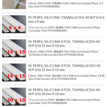
| Stock: 400 U
| P.V.P.:
170,00
€
/100 U (IVA no Incluido)
| Plazo: 1/3
días | Ref.
PSTR600090060
M. PERFIL SILICONA TRANSLUCIDA 40 SHº (±5) 6
mm x 4 mm
| Bajo Demanda
| P.V.P.:
61,00
€ /100 U (IVA no Incluido) | Plazo:
Consultar | Ref. PSTR400060040
M. PERFIL SILICONA ATOX. TRANSLUCIDA 40
SH° (±5) 15 mm X 10 mm
| Stock: 1000 U
| P.V.P.:
283,50
€
/50 U (IVA no Incluido)
| Plazo:
15/18 días (Fabricación) | Ref.
PSTR400150100
M. PERFIL SILICONA ATOX. TRANSLUCIDO 40
SH° (±5) 15 mm X 15 mm
| Stock: 500 U
| P.V.P.:
212,50
€
/25 U (IVA no Incluido)
| Plazo: 15/18
días (Fabricación) | Ref.
PSTR400150150
M. PERFIL SILICONA ATOX. TRANSLUCIDA 40
SH° (±5) 20 mm X 10 mm
| Bajo Demanda
| P.V.P.:
252,00
€ /50 U (IVA no Incluido) | Plazo:
Consultar | Ref. PSTR400200100