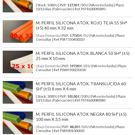
| Stock: 1000 U
| P.V.P.:
127,50
€
/50 U (IVA no Incluido)
| Plazo:
10/13 días (Fabricación) | Ref.
PSTR600090090
M. PERFIL SILICONA ATOX. ROJO TEJA 55 SH°
(±5) 40 mm X 32 mm
| Bajo Demanda
| P.V.P.:
177,45
€ /5 U (IVA no Incluido) | Plazo:
Consultar | Ref. PSRT550400320
M. PERFIL SILICONA ATOX. BLANCA 50 SH° (±5)
25 mm X 10 mm
| Bajo Demanda
| P.V.P.:
197,00
€ /25 U (IVA no Incluido) | Plazo:
Consultar | Ref. PSWH500250100
M. PERFIL SILICONA ATOX. TRANSLUCIDA 60
SHº (±5) 8 mm X 4 mm
| Stock: 3000 U
| P.V.P.:
101,00
€
/100 U (IVA no Incluido)
| Plazo:
10/13 días (Fabricación) | Ref.
PSTR600080040
M. PERFIL SILICONA ATOX. NEGRA 80 SHº (±5)
100 mm X 3,5 mm
| Bajo Demanda
| P.V.P.:
88,20
€ /10 U (IVA no Incluido) | Plazo:
Consultar | Ref. PSBK801000035