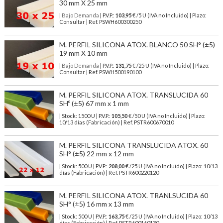
30 mm X 25 mm
| Bajo Demanda
| P.V.P.:
103,95
€ /5 U (IVA no Incluido) | Plazo:
Consultar | Ref. PSWH600300250
M. PERFIL SILICONA ATOX. BLANCO 50 SH° (±5)
19 mm X 10 mm
| Bajo Demanda
| P.V.P.:
131,75
€ /25 U (IVA no Incluido) | Plazo:
Consultar | Ref. PSWH500190100
M. PERFIL SILICONA ATOX. TRANSLUCIDA 60
SHº (±5) 67 mm x 1 mm
| Stock: 1500 U
| P.V.P.:
105,50
€
/50 U (IVA no Incluido)
| Plazo:
10/13 días (Fabricación) | Ref.
PSTR600670010
M. PERFIL SILICONA TRANSLUCIDA ATOX. 60
SH° (±5) 22 mm x 12 mm
| Stock: 500 U
| P.V.P.:
208,00
€
/25 U (IVA no Incluido)
| Plazo: 10/13
días (Fabricación) | Ref.
PSTR600220120
M. PERFIL SILICONA ATOX. TRANLSUCIDA 60
SH° (±5) 16 mm x 13 mm
| Stock: 500 U
| P.V.P.:
163,75
€
/25 U (IVA no Incluido)
| Plazo: 10/13
días (Fabricación) | Ref.
PSTR600160130