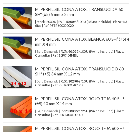
M. PERFIL SILICONA ATOX. TRANSLUCIDA 60
SHº (±5) 5 mm x 2 mm
| Stock: 2000 U
| P.V.P.:
50,00
€
/100 U (IVA no Incluido)
| Plazo: 1/3
días | Ref.
PSTR600050020
M. PERFIL SILICONA ATOX. BLANCA 60 SHº (±5) 4
mm X 4 mm
| Bajo Demanda
| P.V.P.:
40,00
€ /100 U (IVA no Incluido) | Plazo:
Consultar | Ref. 10P0404MBL
M. PERFIL SILICONA ATOX. TRANSLUCIDO 60
SH° (±5) 34 mm X 12 mm
| Bajo Demanda
| P.V.P.:
102,90
€ /10 U (IVA no Incluido) | Plazo:
Consultar | Ref. PSTR600340120
M. PERFIL SILICONA ATOX. ROJO TEJA 40 SH°
(±5) 40 mm X 14 mm
| Bajo Demanda
| P.V.P.:
388,25
€ /25 U (IVA no Incluido) | Plazo:
Consultar | Ref. PSRT400400140
M. PERFIL SILICONA ATOX. ROJO TEJA 60 SH°