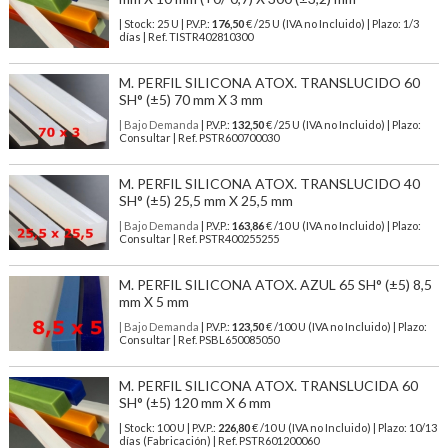
| Stock: 25 U
| P.V.P.:
176,50
€
/25 U (IVA no Incluido)
| Plazo: 1/3
días | Ref.
TISTR402810300
M. PERFIL SILICONA ATOX. TRANSLUCIDO 60
SH° (±5) 70 mm X 3 mm
| Bajo Demanda
| P.V.P.:
132,50
€ /25 U (IVA no Incluido) | Plazo:
Consultar | Ref. PSTR600700030
M. PERFIL SILICONA ATOX. TRANSLUCIDO 40
SH° (±5) 25,5 mm X 25,5 mm
| Bajo Demanda
| P.V.P.:
163,86
€ /10 U (IVA no Incluido) | Plazo:
Consultar | Ref. PSTR400255255
M. PERFIL SILICONA ATOX. AZUL 65 SH° (±5) 8,5
mm X 5 mm
| Bajo Demanda
| P.V.P.:
123,50
€ /100 U (IVA no Incluido) | Plazo:
Consultar | Ref. PSBL650085050
M. PERFIL SILICONA ATOX. TRANSLUCIDA 60
SH° (±5) 120 mm X 6 mm
| Stock: 100 U
| P.V.P.:
226,80
€
/10 U (IVA no Incluido)
| Plazo: 10/13
días (Fabricación) | Ref.
PSTR601200060