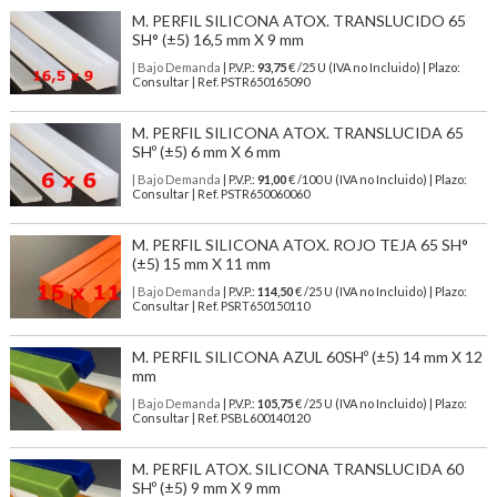
M. PERFIL SILICONA ATOX. TRANSLUCIDO 65
SH° (±5) 16,5 mm X 9 mm
| Bajo Demanda
| P.V.P.:
93,75
€ /25 U (IVA no Incluido) | Plazo:
Consultar | Ref. PSTR650165090
M. PERFIL SILICONA ATOX. TRANSLUCIDA 65
SHº (±5) 6 mm X 6 mm
| Bajo Demanda
| P.V.P.:
91,00
€ /100 U (IVA no Incluido) | Plazo:
Consultar | Ref. PSTR650060060
M. PERFIL SILICONA ATOX. ROJO TEJA 65 SH°
(±5) 15 mm X 11 mm
| Bajo Demanda
| P.V.P.:
114,50
€ /25 U (IVA no Incluido) | Plazo:
Consultar | Ref. PSRT650150110
M. PERFIL SILICONA AZUL 60SHº (±5) 14 mm X 12
mm
| Bajo Demanda
| P.V.P.:
105,75
€ /25 U (IVA no Incluido) | Plazo:
Consultar | Ref. PSBL600140120
M. PERFIL ATOX. SILICONA TRANSLUCIDA 60
SHº (±5) 9 mm X 9 mm