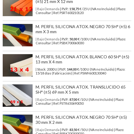
(±5) 21 mm X 12 mm
| Bajo Demanda
| P.V.P.:
158,75
€ /25 U (IVA no Incluido) | Plazo:
Consultar | Ref. PSRT600210120
M. PERFIL SILICONA ATOX. NEGRO 70 SH° (±5) 6
mm X 3 mm
| Bajo Demanda
| P.V.P.:
50,00
€ /100 U (IVA no Incluido) | Plazo:
Consultar | Ref. PSBK700060030
M. PERFIL SILICONA ATOX. BLANCO 60 SH° (±5)
13 mm X 4 mm
| Stock: 2000 U
| P.V.P.:
144,00
€
/100 U (IVA no Incluido)
| Plazo:
15/18 días (Fabricación) | Ref.
PSWH600130040
M. PERFIL SILICONA ATOX. TRANSLUCIDO 65
SH° (±5) 69 mm X 5 mm
| Bajo Demanda
| P.V.P.:
87,00
€ /10 U (IVA no Incluido) | Plazo:
Consultar | Ref. PSTR650690050
M. PERFIL SILICONA ATOX. NEGRO 70 SH° (±5)
30 mm X 2 mm
| Bajo Demanda
| P.V.P.:
83,50
€ /50 U (IVA no Incluido) | Plazo:
Consultar | Ref. PSBK700300020