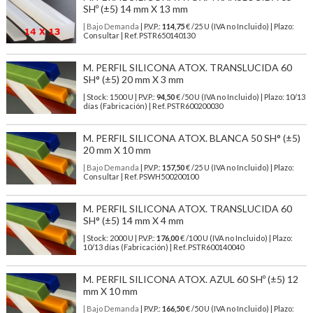
SHº (±5) 14 mm X 13 mm
| Bajo Demanda
| P.V.P.:
114,75
€ /25 U (IVA no Incluido) | Plazo:
Consultar | Ref. PSTR650140130
M. PERFIL SILICONA ATOX. TRANSLUCIDA 60
SH° (±5) 20 mm X 3 mm
| Stock: 1500 U
| P.V.P.:
94,50
€
/50 U (IVA no Incluido)
| Plazo: 10/13
días (Fabricación) | Ref.
PSTR600200030
M. PERFIL SILICONA ATOX. BLANCA 50 SH° (±5)
20 mm X 10 mm
| Bajo Demanda
| P.V.P.:
157,50
€ /25 U (IVA no Incluido) | Plazo:
Consultar | Ref. PSWH500200100
M. PERFIL SILICONA ATOX. TRANSLUCIDA 60
SH° (±5) 14 mm X 4 mm
| Stock: 2000 U
| P.V.P.:
176,00
€
/100 U (IVA no Incluido)
| Plazo:
10/13 días (Fabricación) | Ref.
PSTR600140040
M. PERFIL SILICONA ATOX. AZUL 60 SHº (±5) 12
mm X 10 mm
| Bajo Demanda
| P.V.P.:
166,50
€ /50 U (IVA no Incluido) | Plazo: