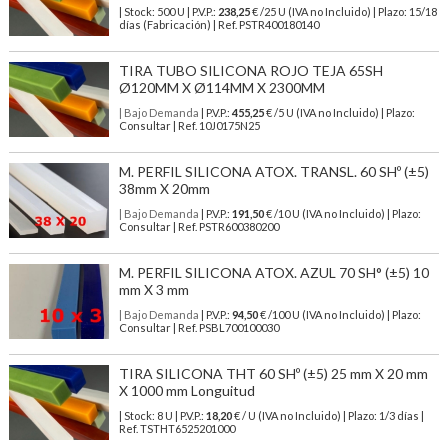
| Stock: 500 U
| P.V.P.:
238,25
€
/25 U (IVA no Incluido)
| Plazo: 15/18
días (Fabricación) | Ref.
PSTR400180140
TIRA TUBO SILICONA ROJO TEJA 65SH
Ø120MM X Ø114MM X 2300MM
| Bajo Demanda
| P.V.P.:
455,25
€ /5 U (IVA no Incluido) | Plazo:
Consultar | Ref. 10J0175N25
M. PERFIL SILICONA ATOX. TRANSL. 60 SHº (±5)
38mm X 20mm
| Bajo Demanda
| P.V.P.:
191,50
€ /10 U (IVA no Incluido) | Plazo:
Consultar | Ref. PSTR600380200
M. PERFIL SILICONA ATOX. AZUL 70 SH° (±5) 10
mm X 3 mm
| Bajo Demanda
| P.V.P.:
94,50
€ /100 U (IVA no Incluido) | Plazo:
Consultar | Ref. PSBL700100030
TIRA SILICONA THT 60 SHº (±5) 25 mm X 20 mm
X 1000 mm Longuitud
| Stock: 8 U
| P.V.P.:
18,20
€
/ U (IVA no Incluido)
| Plazo: 1/3 días |
Ref.
TSTHT6525201000