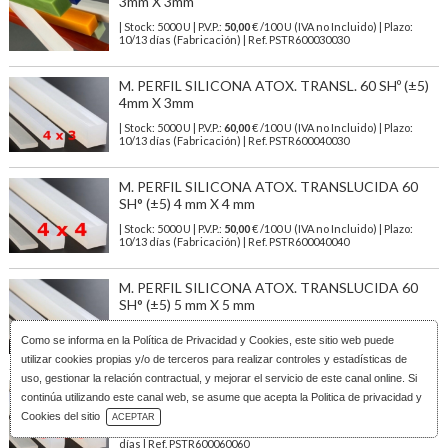
3mm X 3mm
| Stock: 5000 U
| P.V.P.:
50,00
€
/100 U (IVA no Incluido)
| Plazo:
10/13 días (Fabricación) | Ref.
PSTR600030030
M. PERFIL SILICONA ATOX. TRANSL. 60 SHº (±5)
4mm X 3mm
| Stock: 5000 U
| P.V.P.:
60,00
€
/100 U (IVA no Incluido)
| Plazo:
10/13 días (Fabricación) | Ref.
PSTR600040030
M. PERFIL SILICONA ATOX. TRANSLUCIDA 60
SH° (±5) 4 mm X 4 mm
| Stock: 5000 U
| P.V.P.:
50,00
€
/100 U (IVA no Incluido)
| Plazo:
10/13 días (Fabricación) | Ref.
PSTR600040040
M. PERFIL SILICONA ATOX. TRANSLUCIDA 60
SH° (±5) 5 mm X 5 mm
| Stock: 3000 U
| P.V.P.:
79,00
€
/100 U (IVA no Incluido)
| Plazo:
Como se informa en la
Política de Privacidad y Cookies
, este sitio web puede
10/13 días (Fabricación) | Ref.
PSTR600050050
utilizar cookies propias y/o de terceros para realizar controles y estadísticas de
uso, gestionar la relación contractual, y mejorar el servicio de este canal online. Si
M. PERFIL SILICONA ATOX. TRANSLUCIDA 60
continúa utilizando este canal web, se asume que acepta la Politica de privacidad y
SH° (±5) 6 mm X 6 mm
Descarga Catálogo
Cookies del sitio
ACEPTAR
| Stock: 100 U
| P.V.P.:
113,00
€
/100 U (IVA no Incluido)
| Plazo: 1/3
días | Ref.
PSTR600060060