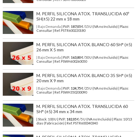
M. PERFIL SILICONA ATOX. TRANSLUCIDA 60º
SH(±5) 22 mm x 18 mm
| Bajo Demanda
| P.V.P.:
187,05
€ /15 U (IVA no Incluido) | Plazo:
Consultar | Ref. PSTR600220180
M. PERFIL SILICONA ATOX. BLANCO 60 SH° (±5)
26 mm X 5 mm
| Bajo Demanda
| P.V.P.:
163,80
€ /50 U (IVA no Incluido) | Plazo:
Consultar | Ref. PSWH600260050
M. PERFIL SILICONA ATOX. BLANCO 35 SH° (±5)
20 mm X 9 mm
| Bajo Demanda
| P.V.P.:
124,75
€ /25 U (IVA no Incluido) | Plazo:
Consultar | Ref. PSWH350200090
M. PERFIL SILICONA ATOX. TRANSLUCIDA 60
SH° (±5) 34 mm x 34 mm
| Stock: 100 U
| P.V.P.:
182,05
€
/5 U (IVA no Incluido)
| Plazo: 10/13
días (Fabricación) | Ref.
PSTR600340340