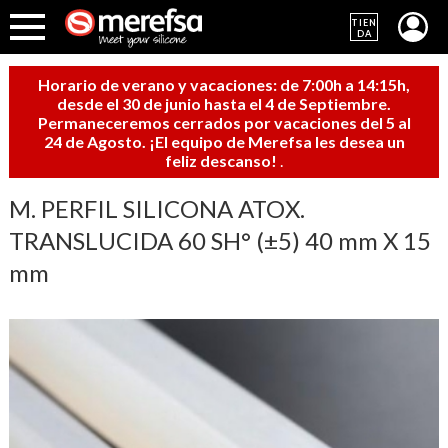
TIEN
DA
Horario de verano y vacaciones: de 7:00h a 14:15h,
desde el 30 de junio hasta el 4 de Septiembre.
Permaneceremos cerrados por vacaciones del 5 al
24 de Agosto. ¡El equipo de Merefsa les desea un
feliz descanso!
.
M. PERFIL SILICONA ATOX.
TRANSLUCIDA 60 SH° (±5) 40 mm X 15
mm