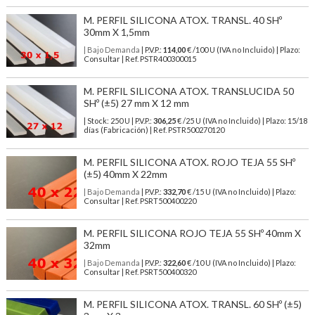
M. PERFIL SILICONA ATOX. TRANSL. 40 SHº
30mm X 1,5mm
| Bajo Demanda
| P.V.P.:
114,00
€ /100 U (IVA no Incluido) | Plazo:
Consultar | Ref. PSTR400300015
M. PERFIL SILICONA ATOX. TRANSLUCIDA 50
SHº (±5) 27 mm X 12 mm
| Stock: 250 U
| P.V.P.:
306,25
€
/25 U (IVA no Incluido)
| Plazo: 15/18
días (Fabricación) | Ref.
PSTR500270120
M. PERFIL SILICONA ATOX. ROJO TEJA 55 SHº
(±5) 40mm X 22mm
| Bajo Demanda
| P.V.P.:
332,70
€ /15 U (IVA no Incluido) | Plazo:
Consultar | Ref. PSRT500400220
M. PERFIL SILICONA ROJO TEJA 55 SHº 40mm X
32mm
| Bajo Demanda
| P.V.P.:
322,60
€ /10 U (IVA no Incluido) | Plazo:
Consultar | Ref. PSRT500400320
M. PERFIL SILICONA ATOX. TRANSL. 60 SHº (±5)