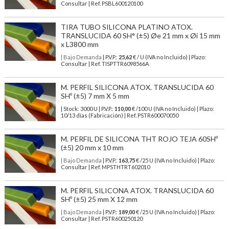
Consultar | Ref. PSBL600120100
TIRA TUBO SILICONA PLATINO ATOX.
TRANSLUCIDA 60 SH° (±5) Øe 21 mm x Øi 15 mm
x L3800 mm
| Bajo Demanda
| P.V.P.:
25,62
€ / U (IVA no Incluido) | Plazo:
Consultar | Ref. TISPTTR6098566A
M. PERFIL SILICONA ATOX. TRANSLUCIDA 60
SHº (±5) 7 mm X 5 mm
| Stock: 3000 U
| P.V.P.:
110,00
€
/100 U (IVA no Incluido)
| Plazo:
10/13 días (Fabricación) | Ref.
PSTR600070050
M. PERFIL DE SILICONA THT ROJO TEJA 60SHº
(±5) 20 mm x 10 mm
| Bajo Demanda
| P.V.P.:
163,75
€ /25 U (IVA no Incluido) | Plazo:
Consultar | Ref. MPSTHTRT602010
M. PERFIL SILICONA ATOX. TRANSLUCIDA 60
SHº (±5) 25 mm X 12 mm
| Bajo Demanda
| P.V.P.:
189,00
€ /25 U (IVA no Incluido) | Plazo:
Consultar | Ref. PSTR600250120