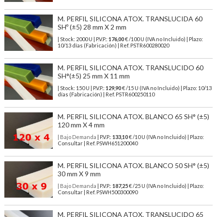
M. PERFIL SILICONA ATOX. TRANSLUCIDA 60
SHº (±5) 28 mm X 2 mm
| Stock: 2000 U
| P.V.P.:
176,00
€
/100 U (IVA no Incluido)
| Plazo:
10/13 días (Fabricación) | Ref.
PSTR600280020
M. PERFIL SILICONA ATOX. TRANSLUCIDO 60
SH°(±5) 25 mm X 11 mm
| Stock: 150 U
| P.V.P.:
129,90
€
/15 U (IVA no Incluido)
| Plazo: 10/13
días (Fabricación) | Ref.
PSTR600250110
M. PERFIL SILICONA ATOX. BLANCO 65 SH° (±5)
120 mm X 4 mm
| Bajo Demanda
| P.V.P.:
133,10
€ /10 U (IVA no Incluido) | Plazo:
Consultar | Ref. PSWH651200040
M. PERFIL SILICONA ATOX. BLANCO 50 SH° (±5)
30 mm X 9 mm
| Bajo Demanda
| P.V.P.:
187,25
€ /25 U (IVA no Incluido) | Plazo:
Consultar | Ref. PSWH500300090
M. PERFIL SILICONA ATOX. TRANSLUCIDO 65