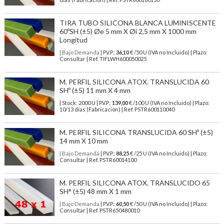
TIRA TUBO SILICONA BLANCA LUMINISCENTE
60ºSH (±5) Øe 5 mm X Øi 2,5 mm X 1000 mm
Longitud
| Bajo Demanda
| P.V.P.:
36,10
€ /50 U (IVA no Incluido) | Plazo:
Consultar | Ref. TIFLWH600050025
M. PERFIL SILICONA ATOX. TRANSLUCIDA 60
SHº (±5) 11 mm X 4 mm
| Stock: 2000 U
| P.V.P.:
139,00
€
/100 U (IVA no Incluido)
| Plazo:
10/13 días (Fabricación) | Ref.
PSTR600110040
M. PERFIL SILICONA TRANSLUCIDA 60 SHº (±5)
14 mm X 10 mm
| Bajo Demanda
| P.V.P.:
88,25
€ /25 U (IVA no Incluido) | Plazo:
Consultar | Ref. PSTR60014100
M. PERFIL SILICONA ATOX. TRANSLUCIDO 65
SH° (±5) 48 mm X 1 mm
| Bajo Demanda
| P.V.P.:
60,50
€ /50 U (IVA no Incluido) | Plazo:
Consultar | Ref. PSTR650480010