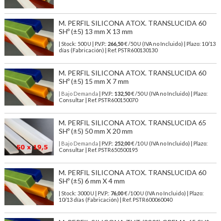
M. PERFIL SILICONA ATOX. TRANSLUCIDA 60
SHº (±5) 13 mm X 13 mm
| Stock: 500 U
| P.V.P.:
266,50
€
/50 U (IVA no Incluido)
| Plazo: 10/13
días (Fabricación) | Ref.
PSTR600130130
M. PERFIL SILICONA ATOX. TRANSLUCIDA 60
SHº (±5) 15 mm X 7 mm
| Bajo Demanda
| P.V.P.:
132,50
€ /50 U (IVA no Incluido) | Plazo:
Consultar | Ref. PSTR600150070
M. PERFIL SILICONA ATOX. TRANSLUCIDA 65
SHº (±5) 50 mm X 20 mm
| Bajo Demanda
| P.V.P.:
252,00
€ /10 U (IVA no Incluido) | Plazo:
Consultar | Ref. PSTR650500195
M. PERFIL SILICONA ATOX. TRANSLUCIDA 60
SHº (±5) 6 mm X 4 mm
| Stock: 3000 U
| P.V.P.:
76,00
€
/100 U (IVA no Incluido)
| Plazo:
10/13 días (Fabricación) | Ref.
PSTR600060040