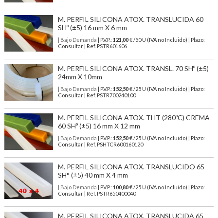
M. PERFIL SILICONA ATOX. TRANSLUCIDA 60
SHº (±5) 16 mm X 6 mm
| Bajo Demanda
| P.V.P.:
121,00
€ /50 U (IVA no Incluido) | Plazo:
Consultar | Ref. PSTR601606
M. PERFIL SILICONA ATOX. TRANSL. 70 SHº (±5)
24mm X 10mm
| Bajo Demanda
| P.V.P.:
152,50
€ /25 U (IVA no Incluido) | Plazo:
Consultar | Ref. PSTR700240100
M. PERFIL SILICONA ATOX. THT (280ºC) CREMA
60 SHº (±5) 16 mm X 12 mm
| Bajo Demanda
| P.V.P.:
152,50
€ /25 U (IVA no Incluido) | Plazo:
Consultar | Ref. PSHTCR600160120
M. PERFIL SILICONA ATOX. TRANSLUCIDO 65
SH° (±5) 40 mm X 4 mm
| Bajo Demanda
| P.V.P.:
100,80
€ /25 U (IVA no Incluido) | Plazo:
Consultar | Ref. PSTR650400040
M. PERFIL SILICONA ATOX. TRANSLUCIDA 65