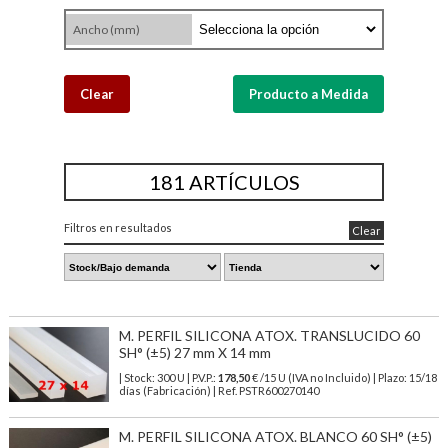
Ancho (mm)
Clear
Producto a Medida
181 ARTÍCULOS
Filtros en resultados
Clear
M. PERFIL SILICONA ATOX. TRANSLUCIDO 60
SH° (±5) 27 mm X 14 mm
| Stock: 300 U
| P.V.P.:
178,50
€
/15 U (IVA no Incluido)
| Plazo: 15/18
días (Fabricación) | Ref.
PSTR600270140
M. PERFIL SILICONA ATOX. BLANCO 60 SH° (±5)