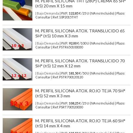
M. PERFIL SILICONA THT (280°) CREMA 65 SH°
(±5) 20 mm X 15 mm
| Bajo Demanda
| P.V.P.:
122,85
€ /25 U (IVA no Incluido) | Plazo:
Consultar | Ref. 10P2015THT
M. PERFIL SILICONA ATOX. TRANSLUCIDO 65
SH° (±5) 10 mm X 3 mm
| Bajo Demanda
| P.V.P.:
92,00
€ /100 U (IVA no Incluido) | Plazo:
Consultar | Ref. PSTR650100030
M. PERFIL SILICONA ATOX. TRANSLUCIDO 70
SH° (±5) 12 mm X 12 mm
| Bajo Demanda
| P.V.P.:
181,50
€ /50 U (IVA no Incluido) | Plazo:
Consultar | Ref. PSTR700120120
M. PERFIL SILICONA ATOX. ROJO TEJA 70 SH°
(±5) 52 mm X 3 mm
| Bajo Demanda
| P.V.P.:
108,25
€ /25 U (IVA no Incluido) | Plazo:
Consultar | Ref. PSRT700520030
M. PERFIL SILICONA ATOX. ROJO TEJA 60 SH°
(±5) 14 mm X 4 mm