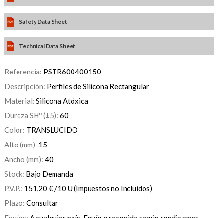
Safety Data Sheet
Technical Data Sheet
Referencia:
PSTR600400150
Descripción:
Perfiles de Silicona Rectangular
Material:
Silicona Atóxica
Dureza SHº (±5):
60
Color:
TRANSLUCIDO
Alto (mm):
15
Ancho (mm):
40
Stock:
Bajo Demanda
P.V.P.:
151,20
€
/10 U
(Impuestos no Incluidos)
Plazo:
Consultar
Envíos:
A cualquier país. Envío o recogida según condiciones