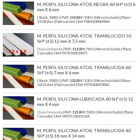
M. PERFIL SILICONA ATOX. NEGRA 60 SH° (±5) 6
mm X 6 mm
| Stock: 3000 U
| P.V.P.:
119,00
€
/100 U (IVA no Incluido)
| Plazo:
15/18 días (Fabricación) | Ref.
PSBK600060060
M. PERFIL SILICONA ATOX. TRANSLUCIDO 50
SH° (±5) 12 mm X 7,5 mm
| Bajo Demanda
| P.V.P.:
113,50
€ /50 U (IVA no Incluido) | Plazo:
Consultar | Ref. PSTR500120075
M. PERFIL SILICONA ATOX. TRANSLUCIDA 60
SHº (±5) 7 mm X 6 mm
| Stock: 2000 U
| P.V.P.:
132,00
€
/100 U (IVA no Incluido)
| Plazo:
10/13 días (Fabricación) | Ref.
PSTR600070060
M. PERFIL SILICONA LUBRICADA 60 SHº (±5) 12
mm X 4 mm
| Bajo Demanda
| P.V.P.:
121,00
€ /100 U (IVA no Incluido) | Plazo:
Consultar | Ref. MPSTLUB651204
M. PERFIL SILICONA ATOX. TRANSLUCIDA 40
SH° (±5) 18 mm X 14 mm