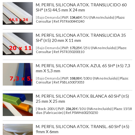
M. PERFIL SILICONA ATOX. TRANSLUCIDO 60
SH° (±5) 44,5 mm X 24 mm
| Bajo Demanda
| P.V.P.:
134,60
€ /5 U (IVA no Incluido) | Plazo:
Consultar | Ref. PSTR600445240
M. PERFIL SILICONA ATOX. TRANSLUCIDA 35
SHº (±5) 20 mm X 11 mm
| Bajo Demanda
| P.V.P.:
173,25
€ /25 U (IVA no Incluido) | Plazo:
Consultar | Ref. PSTR350200110
M. PERFIL SILICONA ATOX. AZUL 65 SH° (±5) 7,3
mm X 5,3 mm
| Bajo Demanda
| P.V.P.:
108,00
€ /100 U (IVA no Incluido) | Plazo:
Consultar | Ref. PSBL650073053
M. PERFIL SILICONA ATOX. BLANCA 60 SHº (±5)
25 mm X 25 mm
| Stock: 200 U
| P.V.P.:
236,20
€
/10 U (IVA no Incluido)
| Plazo: 15/18
días (Fabricación) | Ref.
PSWH600250250
M. PERFIL SILICONA ATOX. TRANSL. 60 SHº (±5)
9mm X 6mm