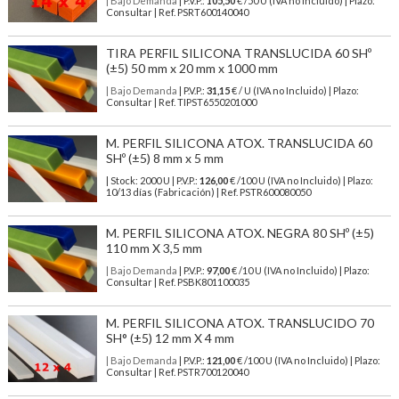
| Bajo Demanda
| P.V.P.:
105,50
€ /50 U (IVA no Incluido) | Plazo:
Consultar | Ref. PSRT600140040
TIRA PERFIL SILICONA TRANSLUCIDA 60 SHº
(±5) 50 mm x 20 mm x 1000 mm
| Bajo Demanda
| P.V.P.:
31,15
€ / U (IVA no Incluido) | Plazo:
Consultar | Ref. TIPST6550201000
M. PERFIL SILICONA ATOX. TRANSLUCIDA 60
SHº (±5) 8 mm x 5 mm
| Stock: 2000 U
| P.V.P.:
126,00
€
/100 U (IVA no Incluido)
| Plazo:
10/13 días (Fabricación) | Ref.
PSTR600080050
M. PERFIL SILICONA ATOX. NEGRA 80 SHº (±5)
110 mm X 3,5 mm
| Bajo Demanda
| P.V.P.:
97,00
€ /10 U (IVA no Incluido) | Plazo:
Consultar | Ref. PSBK801100035
M. PERFIL SILICONA ATOX. TRANSLUCIDO 70
SH° (±5) 12 mm X 4 mm
| Bajo Demanda
| P.V.P.:
121,00
€ /100 U (IVA no Incluido) | Plazo:
Consultar | Ref. PSTR700120040