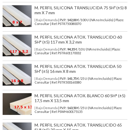
M. PERFIL SILICONA TRANSLUCIDA 75 SHº (±5) 8
mm X 7 mm
| Bajo Demanda
| P.V.P.:
142,00
€ /100 U (IVA no Incluido) | Plazo:
Consultar | Ref. PSTR750080070
M. PERFIL SILICONA ATOX. TRANSLUCIDO 60
SH° (±5) 117 mm X 3,2 mm
| Bajo Demanda
| P.V.P.:
94,35
€ /10 U (IVA no Incluido) | Plazo:
Consultar | Ref. PSTR601170032
M. PERFIL SILICONA ATOX. TRANSLUCIDA 50
SHº (±5) 16 mm X 8 mm
| Bajo Demanda
| P.V.P.:
141,75
€ /25 U (IVA no Incluido) | Plazo:
Consultar | Ref. PSTR500160080
M. PERFIL SILICONA ATOX. BLANCO 60 SH° (±5)
17,5 mm X 13,5 mm
| Bajo Demanda
| P.V.P.:
163,50
€ /25 U (IVA no Incluido) | Plazo:
Consultar | Ref. PSWH600175135
M. PERFIL SILICONA ATOX. TRANSLUCIDO 65
SH° (±5) 20 mm X 15 mm