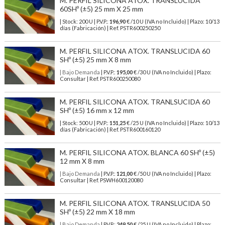
M. PERFIL SILICONA ATOX. TRANSLUCIDA
60SHº (±5) 25 mm X 25 mm
| Stock: 200 U
| P.V.P.:
196,90
€
/10 U (IVA no Incluido)
| Plazo: 10/13
días (Fabricación) | Ref.
PSTR600250250
M. PERFIL SILICONA ATOX. TRANSLUCIDA 60
SHº (±5) 25 mm X 8 mm
| Bajo Demanda
| P.V.P.:
195,00
€ /30 U (IVA no Incluido) | Plazo:
Consultar | Ref. PSTR600250080
M. PERFIL SILICONA ATOX. TRANLSUCIDA 60
SHº (±5) 16 mm x 12 mm
| Stock: 500 U
| P.V.P.:
151,25
€
/25 U (IVA no Incluido)
| Plazo: 10/13
días (Fabricación) | Ref.
PSTR600160120
M. PERFIL SILICONA ATOX. BLANCA 60 SHº (±5)
12 mm X 8 mm
| Bajo Demanda
| P.V.P.:
121,00
€ /50 U (IVA no Incluido) | Plazo:
Consultar | Ref. PSWH600120080
M. PERFIL SILICONA ATOX. TRANSLUCIDA 50
SHº (±5) 22 mm X 18 mm
| Bajo Demanda
| P.V.P.:
249,50
€ /25 U (IVA no Incluido) | Plazo: