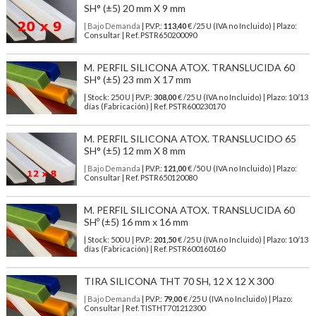
SH° (±5) 20 mm X 9 mm
| Bajo Demanda
| P.V.P.:
113,40
€ /25 U (IVA no Incluido) | Plazo:
Consultar | Ref. PSTR650200090
M. PERFIL SILICONA ATOX. TRANSLUCIDA 60
SH° (±5) 23 mm X 17 mm
| Stock: 250 U
| P.V.P.:
308,00
€
/25 U (IVA no Incluido)
| Plazo: 10/13
días (Fabricación) | Ref.
PSTR600230170
M. PERFIL SILICONA ATOX. TRANSLUCIDO 65
SH° (±5) 12 mm X 8 mm
| Bajo Demanda
| P.V.P.:
121,00
€ /50 U (IVA no Incluido) | Plazo:
Consultar | Ref. PSTR650120080
M. PERFIL SILICONA ATOX. TRANSLUCIDA 60
SHº (±5) 16 mm x 16 mm
| Stock: 500 U
| P.V.P.:
201,50
€
/25 U (IVA no Incluido)
| Plazo: 10/13
días (Fabricación) | Ref.
PSTR600160160
TIRA SILICONA THT 70 SH, 12 X 12 X 300
| Bajo Demanda
| P.V.P.:
79,00
€ /25 U (IVA no Incluido) | Plazo:
Consultar | Ref. TISTHT701212300