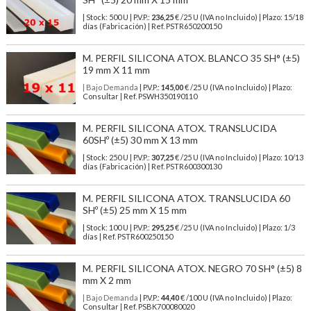
| Stock: 500 U
| P.V.P.:
236,25
€
/25 U (IVA no Incluido)
| Plazo: 15/18
días (Fabricación) | Ref.
PSTR650200150
M. PERFIL SILICONA ATOX. BLANCO 35 SH° (±5)
19 mm X 11 mm
| Bajo Demanda
| P.V.P.:
145,00
€ /25 U (IVA no Incluido) | Plazo:
Consultar | Ref. PSWH350190110
M. PERFIL SILICONA ATOX. TRANSLUCIDA
60SHº (±5) 30 mm X 13 mm
| Stock: 250 U
| P.V.P.:
307,25
€
/25 U (IVA no Incluido)
| Plazo: 10/13
días (Fabricación) | Ref.
PSTR600300130
M. PERFIL SILICONA ATOX. TRANSLUCIDA 60
SHº (±5) 25 mm X 15 mm
| Stock: 100 U
| P.V.P.:
295,25
€
/25 U (IVA no Incluido)
| Plazo: 1/3
días | Ref.
PSTR600250150
M. PERFIL SILICONA ATOX. NEGRO 70 SH° (±5) 8
mm X 2 mm
| Bajo Demanda
| P.V.P.:
44,40
€ /100 U (IVA no Incluido) | Plazo:
Consultar | Ref. PSBK700080020