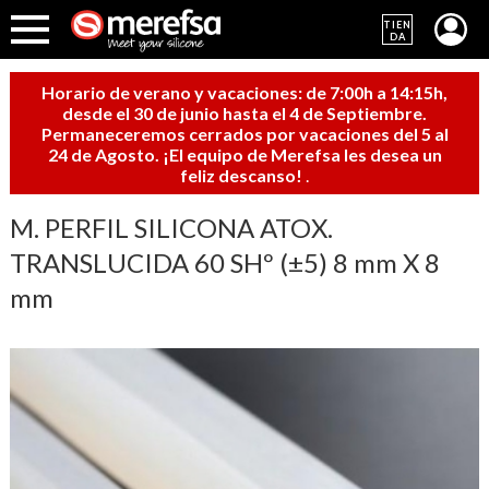
TIEN
DA
Horario de verano y vacaciones: de 7:00h a 14:15h,
desde el 30 de junio hasta el 4 de Septiembre.
Permaneceremos cerrados por vacaciones del 5 al
24 de Agosto. ¡El equipo de Merefsa les desea un
feliz descanso!
.
M. PERFIL SILICONA ATOX.
TRANSLUCIDA 60 SHº (±5) 8 mm X 8
mm