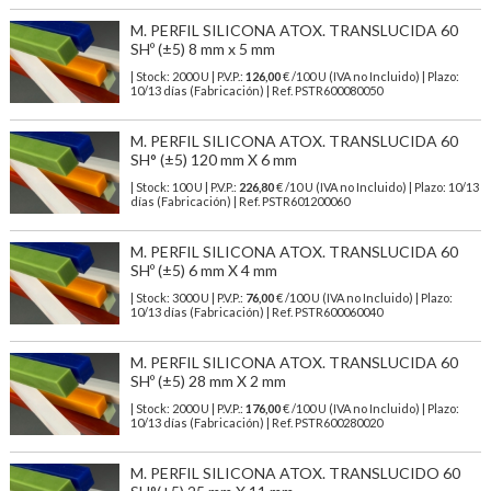
M. PERFIL SILICONA ATOX. TRANSLUCIDA 60
SHº (±5) 8 mm x 5 mm
| Stock: 2000 U
| P.V.P.:
126,00
€
/100 U (IVA no Incluido)
| Plazo:
10/13 días (Fabricación) | Ref.
PSTR600080050
M. PERFIL SILICONA ATOX. TRANSLUCIDA 60
SH° (±5) 120 mm X 6 mm
| Stock: 100 U
| P.V.P.:
226,80
€
/10 U (IVA no Incluido)
| Plazo: 10/13
días (Fabricación) | Ref.
PSTR601200060
M. PERFIL SILICONA ATOX. TRANSLUCIDA 60
SHº (±5) 6 mm X 4 mm
| Stock: 3000 U
| P.V.P.:
76,00
€
/100 U (IVA no Incluido)
| Plazo:
10/13 días (Fabricación) | Ref.
PSTR600060040
M. PERFIL SILICONA ATOX. TRANSLUCIDA 60
SHº (±5) 28 mm X 2 mm
| Stock: 2000 U
| P.V.P.:
176,00
€
/100 U (IVA no Incluido)
| Plazo:
10/13 días (Fabricación) | Ref.
PSTR600280020
M. PERFIL SILICONA ATOX. TRANSLUCIDO 60