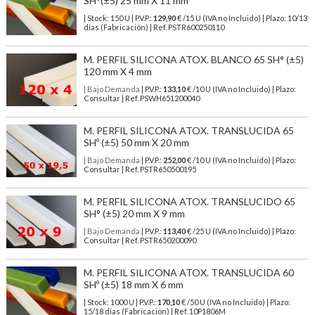
SH°(±5) 25 mm X 11 mm
| Stock: 150 U
| P.V.P.:
129,90
€
/15 U (IVA no Incluido)
| Plazo: 10/13
días (Fabricación) | Ref.
PSTR600250110
M. PERFIL SILICONA ATOX. BLANCO 65 SH° (±5)
120 mm X 4 mm
| Bajo Demanda
| P.V.P.:
133,10
€ /10 U (IVA no Incluido) | Plazo:
Consultar | Ref. PSWH651200040
M. PERFIL SILICONA ATOX. TRANSLUCIDA 65
SHº (±5) 50 mm X 20 mm
| Bajo Demanda
| P.V.P.:
252,00
€ /10 U (IVA no Incluido) | Plazo:
Consultar | Ref. PSTR650500195
M. PERFIL SILICONA ATOX. TRANSLUCIDO 65
SH° (±5) 20 mm X 9 mm
| Bajo Demanda
| P.V.P.:
113,40
€ /25 U (IVA no Incluido) | Plazo:
Consultar | Ref. PSTR650200090
M. PERFIL SILICONA ATOX. TRANSLUCIDA 60
SHº (±5) 18 mm X 6 mm
| Stock: 1000 U
| P.V.P.:
170,10
€
/50 U (IVA no Incluido)
| Plazo:
15/18 días (Fabricación) | Ref.
10P1806M