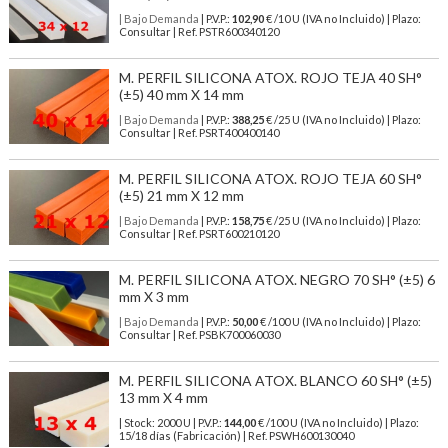
| Bajo Demanda
| P.V.P.:
102,90
€ /10 U (IVA no Incluido) | Plazo:
Consultar | Ref. PSTR600340120
M. PERFIL SILICONA ATOX. ROJO TEJA 40 SH°
(±5) 40 mm X 14 mm
| Bajo Demanda
| P.V.P.:
388,25
€ /25 U (IVA no Incluido) | Plazo:
Consultar | Ref. PSRT400400140
M. PERFIL SILICONA ATOX. ROJO TEJA 60 SH°
(±5) 21 mm X 12 mm
| Bajo Demanda
| P.V.P.:
158,75
€ /25 U (IVA no Incluido) | Plazo:
Consultar | Ref. PSRT600210120
M. PERFIL SILICONA ATOX. NEGRO 70 SH° (±5) 6
mm X 3 mm
| Bajo Demanda
| P.V.P.:
50,00
€ /100 U (IVA no Incluido) | Plazo:
Consultar | Ref. PSBK700060030
M. PERFIL SILICONA ATOX. BLANCO 60 SH° (±5)
13 mm X 4 mm
| Stock: 2000 U
| P.V.P.:
144,00
€
/100 U (IVA no Incluido)
| Plazo:
15/18 días (Fabricación) | Ref.
PSWH600130040