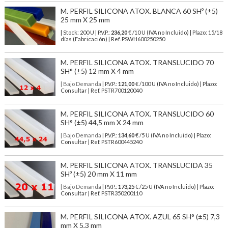
M. PERFIL SILICONA ATOX. BLANCA 60 SHº (±5)
25 mm X 25 mm
| Stock: 200 U
| P.V.P.:
236,20
€
/10 U (IVA no Incluido)
| Plazo: 15/18
días (Fabricación) | Ref.
PSWH600250250
M. PERFIL SILICONA ATOX. TRANSLUCIDO 70
SH° (±5) 12 mm X 4 mm
| Bajo Demanda
| P.V.P.:
121,00
€ /100 U (IVA no Incluido) | Plazo:
Consultar | Ref. PSTR700120040
M. PERFIL SILICONA ATOX. TRANSLUCIDO 60
SH° (±5) 44,5 mm X 24 mm
| Bajo Demanda
| P.V.P.:
134,60
€ /5 U (IVA no Incluido) | Plazo:
Consultar | Ref. PSTR600445240
M. PERFIL SILICONA ATOX. TRANSLUCIDA 35
SHº (±5) 20 mm X 11 mm
| Bajo Demanda
| P.V.P.:
173,25
€ /25 U (IVA no Incluido) | Plazo:
Consultar | Ref. PSTR350200110
M. PERFIL SILICONA ATOX. AZUL 65 SH° (±5) 7,3
mm X 5,3 mm