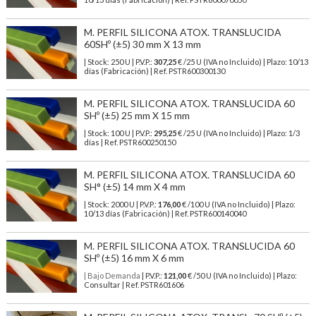
M. PERFIL SILICONA ATOX. TRANSLUCIDA
60SHº (±5) 30 mm X 13 mm
| Stock: 250 U
| P.V.P.:
307,25
€
/25 U (IVA no Incluido)
| Plazo: 10/13
días (Fabricación) | Ref.
PSTR600300130
M. PERFIL SILICONA ATOX. TRANSLUCIDA 60
SHº (±5) 25 mm X 15 mm
| Stock: 100 U
| P.V.P.:
295,25
€
/25 U (IVA no Incluido)
| Plazo: 1/3
días | Ref.
PSTR600250150
M. PERFIL SILICONA ATOX. TRANSLUCIDA 60
SH° (±5) 14 mm X 4 mm
| Stock: 2000 U
| P.V.P.:
176,00
€
/100 U (IVA no Incluido)
| Plazo:
10/13 días (Fabricación) | Ref.
PSTR600140040
M. PERFIL SILICONA ATOX. TRANSLUCIDA 60
SHº (±5) 16 mm X 6 mm
| Bajo Demanda
| P.V.P.:
121,00
€ /50 U (IVA no Incluido) | Plazo:
Consultar | Ref. PSTR601606