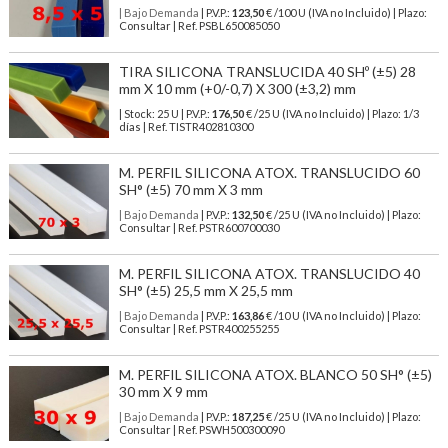
| Bajo Demanda
| P.V.P.:
123,50
€ /100 U (IVA no Incluido) | Plazo:
Consultar | Ref. PSBL650085050
TIRA SILICONA TRANSLUCIDA 40 SHº (±5) 28
mm X 10 mm (+0/-0,7) X 300 (±3,2) mm
| Stock: 25 U
| P.V.P.:
176,50
€
/25 U (IVA no Incluido)
| Plazo: 1/3
días | Ref.
TISTR402810300
M. PERFIL SILICONA ATOX. TRANSLUCIDO 60
SH° (±5) 70 mm X 3 mm
| Bajo Demanda
| P.V.P.:
132,50
€ /25 U (IVA no Incluido) | Plazo:
Consultar | Ref. PSTR600700030
M. PERFIL SILICONA ATOX. TRANSLUCIDO 40
SH° (±5) 25,5 mm X 25,5 mm
| Bajo Demanda
| P.V.P.:
163,86
€ /10 U (IVA no Incluido) | Plazo:
Consultar | Ref. PSTR400255255
M. PERFIL SILICONA ATOX. BLANCO 50 SH° (±5)
30 mm X 9 mm
| Bajo Demanda
| P.V.P.:
187,25
€ /25 U (IVA no Incluido) | Plazo:
Consultar | Ref. PSWH500300090