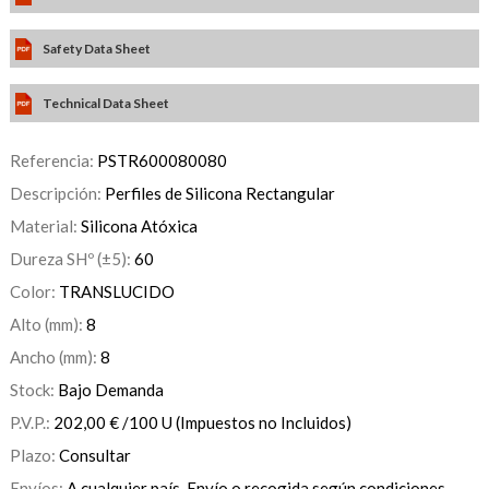
Safety Data Sheet
Technical Data Sheet
Referencia:
PSTR600080080
Descripción:
Perfiles de Silicona Rectangular
Material:
Silicona Atóxica
Dureza SHº (±5):
60
Color:
TRANSLUCIDO
Alto (mm):
8
Ancho (mm):
8
Stock:
Bajo Demanda
P.V.P.:
202,00
€
/100 U
(Impuestos no Incluidos)
Plazo:
Consultar
Envíos:
A cualquier país. Envío o recogida según condiciones