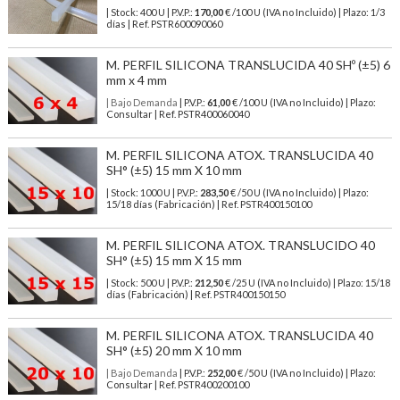
| Stock: 400 U
| P.V.P.:
170,00
€
/100 U (IVA no Incluido)
| Plazo: 1/3
días | Ref.
PSTR600090060
M. PERFIL SILICONA TRANSLUCIDA 40 SHº (±5) 6
mm x 4 mm
| Bajo Demanda
| P.V.P.:
61,00
€ /100 U (IVA no Incluido) | Plazo:
Consultar | Ref. PSTR400060040
M. PERFIL SILICONA ATOX. TRANSLUCIDA 40
SH° (±5) 15 mm X 10 mm
| Stock: 1000 U
| P.V.P.:
283,50
€
/50 U (IVA no Incluido)
| Plazo:
15/18 días (Fabricación) | Ref.
PSTR400150100
M. PERFIL SILICONA ATOX. TRANSLUCIDO 40
SH° (±5) 15 mm X 15 mm
| Stock: 500 U
| P.V.P.:
212,50
€
/25 U (IVA no Incluido)
| Plazo: 15/18
días (Fabricación) | Ref.
PSTR400150150
M. PERFIL SILICONA ATOX. TRANSLUCIDA 40
SH° (±5) 20 mm X 10 mm
| Bajo Demanda
| P.V.P.:
252,00
€ /50 U (IVA no Incluido) | Plazo:
Consultar | Ref. PSTR400200100