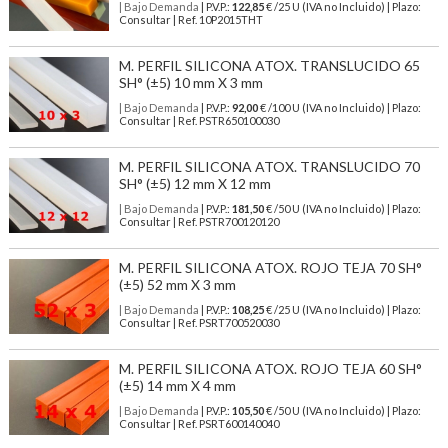
| Bajo Demanda
| P.V.P.:
122,85
€ /25 U (IVA no Incluido) | Plazo:
Consultar | Ref. 10P2015THT
M. PERFIL SILICONA ATOX. TRANSLUCIDO 65
SH° (±5) 10 mm X 3 mm
| Bajo Demanda
| P.V.P.:
92,00
€ /100 U (IVA no Incluido) | Plazo:
Consultar | Ref. PSTR650100030
M. PERFIL SILICONA ATOX. TRANSLUCIDO 70
SH° (±5) 12 mm X 12 mm
| Bajo Demanda
| P.V.P.:
181,50
€ /50 U (IVA no Incluido) | Plazo:
Consultar | Ref. PSTR700120120
M. PERFIL SILICONA ATOX. ROJO TEJA 70 SH°
(±5) 52 mm X 3 mm
| Bajo Demanda
| P.V.P.:
108,25
€ /25 U (IVA no Incluido) | Plazo:
Consultar | Ref. PSRT700520030
M. PERFIL SILICONA ATOX. ROJO TEJA 60 SH°
(±5) 14 mm X 4 mm
| Bajo Demanda
| P.V.P.:
105,50
€ /50 U (IVA no Incluido) | Plazo:
Consultar | Ref. PSRT600140040