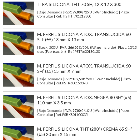
TIRA SILICONA THT 70 SH, 12 X 12 X 300
| Bajo Demanda
| P.V.P.:
79,00
€ /25 U (IVA no Incluido) | Plazo:
Consultar | Ref. TISTHT701212300
M. PERFIL SILICONA ATOX. TRANSLUCIDA 60
SHº (±5) 13 mm X 13 mm
| Stock: 500 U
| P.V.P.:
266,50
€
/50 U (IVA no Incluido)
| Plazo: 10/13
días (Fabricación) | Ref.
PSTR600130130
M. PERFIL SILICONA ATOX. TRANSLUCIDA 60
SHº (±5) 15 mm X 7 mm
| Bajo Demanda
| P.V.P.:
132,50
€ /50 U (IVA no Incluido) | Plazo:
Consultar | Ref. PSTR600150070
M. PERFIL SILICONA ATOX. NEGRA 80 SHº (±5)
110 mm X 3,5 mm
| Bajo Demanda
| P.V.P.:
97,00
€ /10 U (IVA no Incluido) | Plazo:
Consultar | Ref. PSBK801100035
M. PERFIL SILICONA THT (280°) CREMA 65 SH°
(±5) 20 mm X 15 mm