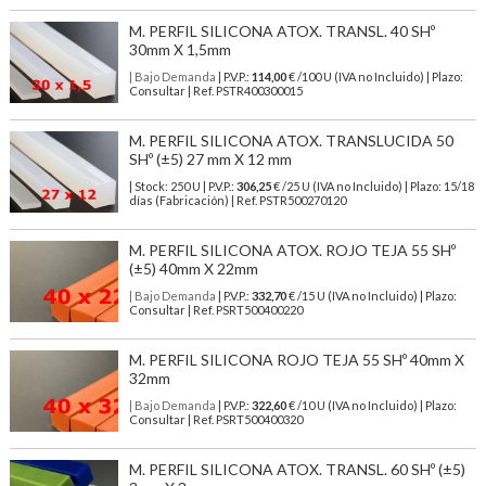
M. PERFIL SILICONA ATOX. TRANSL. 40 SHº
30mm X 1,5mm
| Bajo Demanda
| P.V.P.:
114,00
€ /100 U (IVA no Incluido) | Plazo:
Consultar | Ref. PSTR400300015
M. PERFIL SILICONA ATOX. TRANSLUCIDA 50
SHº (±5) 27 mm X 12 mm
| Stock: 250 U
| P.V.P.:
306,25
€
/25 U (IVA no Incluido)
| Plazo: 15/18
días (Fabricación) | Ref.
PSTR500270120
M. PERFIL SILICONA ATOX. ROJO TEJA 55 SHº
(±5) 40mm X 22mm
| Bajo Demanda
| P.V.P.:
332,70
€ /15 U (IVA no Incluido) | Plazo:
Consultar | Ref. PSRT500400220
M. PERFIL SILICONA ROJO TEJA 55 SHº 40mm X
32mm
| Bajo Demanda
| P.V.P.:
322,60
€ /10 U (IVA no Incluido) | Plazo:
Consultar | Ref. PSRT500400320
M. PERFIL SILICONA ATOX. TRANSL. 60 SHº (±5)