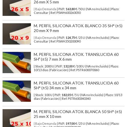
26 mm X 5 mm
| Bajo Demanda
| P.V.P.:
163,80
€ /50 U (IVA no Incluido) | Plazo:
Consultar | Ref. PSWH600260050
M. PERFIL SILICONA ATOX. BLANCO 35 SH° (±5)
20 mm X 9 mm
| Bajo Demanda
| P.V.P.:
124,75
€ /25 U (IVA no Incluido) | Plazo:
Consultar | Ref. PSWH350200090
M. PERFIL SILICONA ATOX. TRANSLUCIDA 60
SHº (±5) 7 mm X 6 mm
| Stock: 2000 U
| P.V.P.:
132,00
€
/100 U (IVA no Incluido)
| Plazo:
10/13 días (Fabricación) | Ref.
PSTR600070060
M. PERFIL SILICONA ATOX. TRANSLUCIDA 60
SH° (±5) 34 mm x 34 mm
| Stock: 100 U
| P.V.P.:
182,05
€
/5 U (IVA no Incluido)
| Plazo: 10/13
días (Fabricación) | Ref.
PSTR600340340
M. PERFIL SILICONA ATOX. BLANCA 50 SH° (±5)
25 mm X 10 mm
| Bajo Demanda
| P.V.P.:
197,00
€ /25 U (IVA no Incluido) | Plazo: