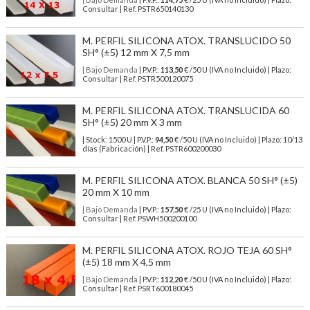
Consultar | Ref. PSTR650140130
M. PERFIL SILICONA ATOX. TRANSLUCIDO 50
SH° (±5) 12 mm X 7,5 mm
| Bajo Demanda
| P.V.P.:
113,50
€ /50 U (IVA no Incluido) | Plazo:
Consultar | Ref. PSTR500120075
M. PERFIL SILICONA ATOX. TRANSLUCIDA 60
SH° (±5) 20 mm X 3 mm
| Stock: 1500 U
| P.V.P.:
94,50
€
/50 U (IVA no Incluido)
| Plazo: 10/13
días (Fabricación) | Ref.
PSTR600200030
M. PERFIL SILICONA ATOX. BLANCA 50 SH° (±5)
20 mm X 10 mm
| Bajo Demanda
| P.V.P.:
157,50
€ /25 U (IVA no Incluido) | Plazo:
Consultar | Ref. PSWH500200100
M. PERFIL SILICONA ATOX. ROJO TEJA 60 SH°
(±5) 18 mm X 4,5 mm
| Bajo Demanda
| P.V.P.:
112,20
€ /50 U (IVA no Incluido) | Plazo:
Consultar | Ref. PSRT600180045