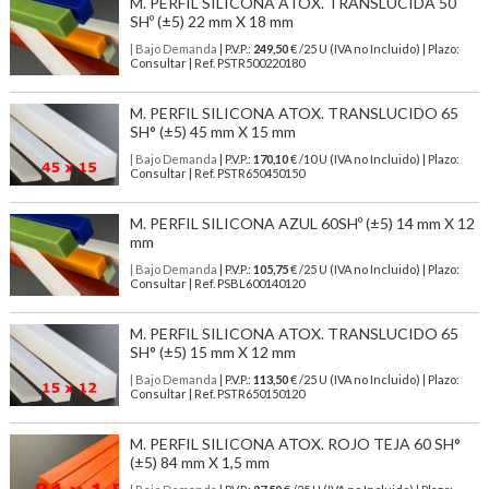
M. PERFIL SILICONA ATOX. TRANSLUCIDA 50
SHº (±5) 22 mm X 18 mm
| Bajo Demanda
| P.V.P.:
249,50
€ /25 U (IVA no Incluido) | Plazo:
Consultar | Ref. PSTR500220180
M. PERFIL SILICONA ATOX. TRANSLUCIDO 65
SH° (±5) 45 mm X 15 mm
| Bajo Demanda
| P.V.P.:
170,10
€ /10 U (IVA no Incluido) | Plazo:
Consultar | Ref. PSTR650450150
M. PERFIL SILICONA AZUL 60SHº (±5) 14 mm X 12
mm
| Bajo Demanda
| P.V.P.:
105,75
€ /25 U (IVA no Incluido) | Plazo:
Consultar | Ref. PSBL600140120
M. PERFIL SILICONA ATOX. TRANSLUCIDO 65
SH° (±5) 15 mm X 12 mm
| Bajo Demanda
| P.V.P.:
113,50
€ /25 U (IVA no Incluido) | Plazo:
Consultar | Ref. PSTR650150120
M. PERFIL SILICONA ATOX. ROJO TEJA 60 SH°
(±5) 84 mm X 1,5 mm