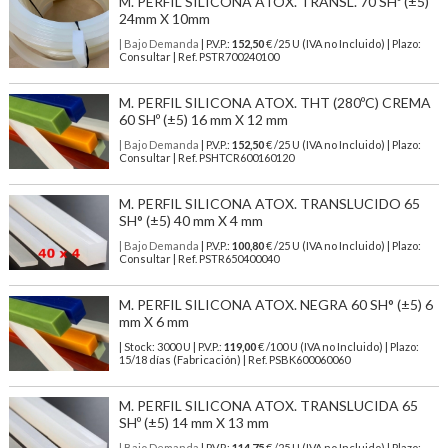
M. PERFIL SILICONA ATOX. TRANSL. 70 SHº (±5)
24mm X 10mm
| Bajo Demanda
| P.V.P.:
152,50
€ /25 U (IVA no Incluido) | Plazo:
Consultar | Ref. PSTR700240100
M. PERFIL SILICONA ATOX. THT (280ºC) CREMA
60 SHº (±5) 16 mm X 12 mm
| Bajo Demanda
| P.V.P.:
152,50
€ /25 U (IVA no Incluido) | Plazo:
Consultar | Ref. PSHTCR600160120
M. PERFIL SILICONA ATOX. TRANSLUCIDO 65
SH° (±5) 40 mm X 4 mm
| Bajo Demanda
| P.V.P.:
100,80
€ /25 U (IVA no Incluido) | Plazo:
Consultar | Ref. PSTR650400040
M. PERFIL SILICONA ATOX. NEGRA 60 SH° (±5) 6
mm X 6 mm
| Stock: 3000 U
| P.V.P.:
119,00
€
/100 U (IVA no Incluido)
| Plazo:
15/18 días (Fabricación) | Ref.
PSBK600060060
M. PERFIL SILICONA ATOX. TRANSLUCIDA 65
SHº (±5) 14 mm X 13 mm
| Bajo Demanda
| P.V.P.:
114,75
€ /25 U (IVA no Incluido) | Plazo: