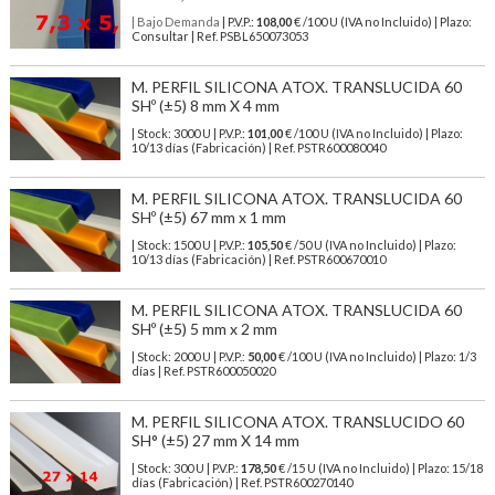
| Bajo Demanda
| P.V.P.:
108,00
€ /100 U (IVA no Incluido) | Plazo:
Consultar | Ref. PSBL650073053
M. PERFIL SILICONA ATOX. TRANSLUCIDA 60
SHº (±5) 8 mm X 4 mm
| Stock: 3000 U
| P.V.P.:
101,00
€
/100 U (IVA no Incluido)
| Plazo:
10/13 días (Fabricación) | Ref.
PSTR600080040
M. PERFIL SILICONA ATOX. TRANSLUCIDA 60
SHº (±5) 67 mm x 1 mm
| Stock: 1500 U
| P.V.P.:
105,50
€
/50 U (IVA no Incluido)
| Plazo:
10/13 días (Fabricación) | Ref.
PSTR600670010
M. PERFIL SILICONA ATOX. TRANSLUCIDA 60
SHº (±5) 5 mm x 2 mm
| Stock: 2000 U
| P.V.P.:
50,00
€
/100 U (IVA no Incluido)
| Plazo: 1/3
días | Ref.
PSTR600050020
M. PERFIL SILICONA ATOX. TRANSLUCIDO 60
SH° (±5) 27 mm X 14 mm
| Stock: 300 U
| P.V.P.:
178,50
€
/15 U (IVA no Incluido)
| Plazo: 15/18
días (Fabricación) | Ref.
PSTR600270140