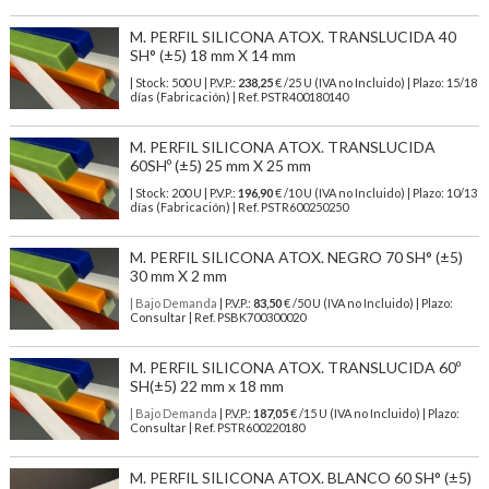
M. PERFIL SILICONA ATOX. TRANSLUCIDA 40
SH° (±5) 18 mm X 14 mm
| Stock: 500 U
| P.V.P.:
238,25
€
/25 U (IVA no Incluido)
| Plazo: 15/18
días (Fabricación) | Ref.
PSTR400180140
M. PERFIL SILICONA ATOX. TRANSLUCIDA
60SHº (±5) 25 mm X 25 mm
| Stock: 200 U
| P.V.P.:
196,90
€
/10 U (IVA no Incluido)
| Plazo: 10/13
días (Fabricación) | Ref.
PSTR600250250
M. PERFIL SILICONA ATOX. NEGRO 70 SH° (±5)
30 mm X 2 mm
| Bajo Demanda
| P.V.P.:
83,50
€ /50 U (IVA no Incluido) | Plazo:
Consultar | Ref. PSBK700300020
M. PERFIL SILICONA ATOX. TRANSLUCIDA 60º
SH(±5) 22 mm x 18 mm
| Bajo Demanda
| P.V.P.:
187,05
€ /15 U (IVA no Incluido) | Plazo:
Consultar | Ref. PSTR600220180
M. PERFIL SILICONA ATOX. BLANCO 60 SH° (±5)