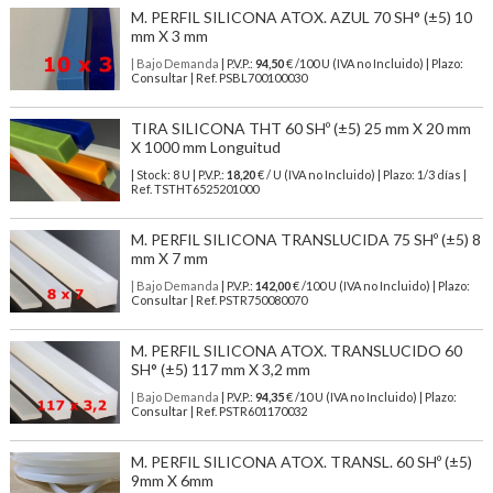
M. PERFIL SILICONA ATOX. AZUL 70 SH° (±5) 10
mm X 3 mm
| Bajo Demanda
| P.V.P.:
94,50
€ /100 U (IVA no Incluido) | Plazo:
Consultar | Ref. PSBL700100030
TIRA SILICONA THT 60 SHº (±5) 25 mm X 20 mm
X 1000 mm Longuitud
| Stock: 8 U
| P.V.P.:
18,20
€
/ U (IVA no Incluido)
| Plazo: 1/3 días |
Ref.
TSTHT6525201000
M. PERFIL SILICONA TRANSLUCIDA 75 SHº (±5) 8
mm X 7 mm
| Bajo Demanda
| P.V.P.:
142,00
€ /100 U (IVA no Incluido) | Plazo:
Consultar | Ref. PSTR750080070
M. PERFIL SILICONA ATOX. TRANSLUCIDO 60
SH° (±5) 117 mm X 3,2 mm
| Bajo Demanda
| P.V.P.:
94,35
€ /10 U (IVA no Incluido) | Plazo:
Consultar | Ref. PSTR601170032
M. PERFIL SILICONA ATOX. TRANSL. 60 SHº (±5)
9mm X 6mm