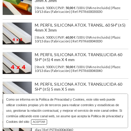
3mm X 3mm
| Stock: 5000 U
| P.V.P.:
50,00
€
/100 U (IVA no Incluido)
| Plazo:
10/13 días (Fabricación) | Ref.
PSTR600030030
M. PERFIL SILICONA ATOX. TRANSL. 60 SHº (±5)
4mm X 3mm
| Stock: 5000 U
| P.V.P.:
60,00
€
/100 U (IVA no Incluido)
| Plazo:
10/13 días (Fabricación) | Ref.
PSTR600040030
M. PERFIL SILICONA ATOX. TRANSLUCIDA 60
SH° (±5) 4 mm X 4 mm
| Stock: 5000 U
| P.V.P.:
50,00
€
/100 U (IVA no Incluido)
| Plazo:
10/13 días (Fabricación) | Ref.
PSTR600040040
M. PERFIL SILICONA ATOX. TRANSLUCIDA 60
SH° (±5) 5 mm X 5 mm
| Stock: 3000 U
| P.V.P.:
79,00
€
/100 U (IVA no Incluido)
| Plazo:
Como se informa en la
Política de Privacidad y Cookies
, este sitio web puede
10/13 días (Fabricación) | Ref.
PSTR600050050
utilizar cookies propias y/o de terceros para realizar controles y estadísticas de
uso, gestionar la relación contractual, y mejorar el servicio de este canal online. Si
M. PERFIL SILICONA ATOX. TRANSLUCIDA 60
continúa utilizando este canal web, se asume que acepta la Politica de privacidad y
SH° (±5) 6 mm X 6 mm
Descarga Catálogo
Cookies del sitio
ACEPTAR
| Stock: 100 U
| P.V.P.:
113,00
€
/100 U (IVA no Incluido)
| Plazo: 1/3
días | Ref.
PSTR600060060