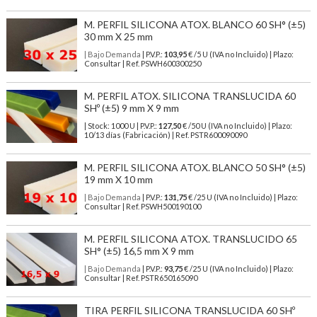
M. PERFIL SILICONA ATOX. BLANCO 60 SH° (±5)
30 mm X 25 mm
| Bajo Demanda
| P.V.P.:
103,95
€ /5 U (IVA no Incluido) | Plazo:
Consultar | Ref. PSWH600300250
M. PERFIL ATOX. SILICONA TRANSLUCIDA 60
SHº (±5) 9 mm X 9 mm
| Stock: 1000 U
| P.V.P.:
127,50
€
/50 U (IVA no Incluido)
| Plazo:
10/13 días (Fabricación) | Ref.
PSTR600090090
M. PERFIL SILICONA ATOX. BLANCO 50 SH° (±5)
19 mm X 10 mm
| Bajo Demanda
| P.V.P.:
131,75
€ /25 U (IVA no Incluido) | Plazo:
Consultar | Ref. PSWH500190100
M. PERFIL SILICONA ATOX. TRANSLUCIDO 65
SH° (±5) 16,5 mm X 9 mm
| Bajo Demanda
| P.V.P.:
93,75
€ /25 U (IVA no Incluido) | Plazo:
Consultar | Ref. PSTR650165090
TIRA PERFIL SILICONA TRANSLUCIDA 60 SHº