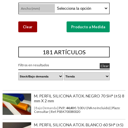
Ancho (mm)
Clear
Producto a Medida
181 ARTÍCULOS
Filtros en resultados
Clear
M. PERFIL SILICONA ATOX. NEGRO 70 SH° (±5) 8
mm X 2 mm
| Bajo Demanda
| P.V.P.:
44,40
€ /100 U (IVA no Incluido) | Plazo:
Consultar | Ref. PSBK700080020
M. PERFIL SILICONA ATOX. BLANCO 60 SH° (±5)