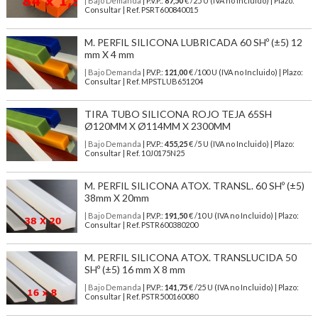
| Bajo Demanda
| P.V.P.:
87,50
€ /25 U (IVA no Incluido) | Plazo:
Consultar | Ref. PSRT600840015
M. PERFIL SILICONA LUBRICADA 60 SHº (±5) 12
mm X 4 mm
| Bajo Demanda
| P.V.P.:
121,00
€ /100 U (IVA no Incluido) | Plazo:
Consultar | Ref. MPSTLUB651204
TIRA TUBO SILICONA ROJO TEJA 65SH
Ø120MM X Ø114MM X 2300MM
| Bajo Demanda
| P.V.P.:
455,25
€ /5 U (IVA no Incluido) | Plazo:
Consultar | Ref. 10J0175N25
M. PERFIL SILICONA ATOX. TRANSL. 60 SHº (±5)
38mm X 20mm
| Bajo Demanda
| P.V.P.:
191,50
€ /10 U (IVA no Incluido) | Plazo:
Consultar | Ref. PSTR600380200
M. PERFIL SILICONA ATOX. TRANSLUCIDA 50
SHº (±5) 16 mm X 8 mm
| Bajo Demanda
| P.V.P.:
141,75
€ /25 U (IVA no Incluido) | Plazo:
Consultar | Ref. PSTR500160080