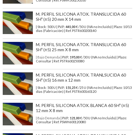
Consultar | Ref. PSWH500250100
M. PERFIL SILICONA ATOX. TRANSLUCIDA 60
SHº (±5) 20 mm X 14 mm
| Stock: 500 U
| P.V.P.:
441,00
€
/50 U (IVA no Incluido)
| Plazo: 10/13
días (Fabricación) | Ref.
PSTR600200140
M. PERFIL SILICONA ATOX. TRANSLUCIDA 60
SHº (±5) 25 mm X 8 mm
| Bajo Demanda
| P.V.P.:
195,00
€ /30 U (IVA no Incluido) | Plazo:
Consultar | Ref. PSTR600250080
M. PERFIL SILICONA ATOX. TRANLSUCIDA 60
SHº (±5) 16 mm x 12 mm
| Stock: 500 U
| P.V.P.:
151,25
€
/25 U (IVA no Incluido)
| Plazo: 10/13
días (Fabricación) | Ref.
PSTR600160120
M. PERFIL SILICONA ATOX. BLANCA 60 SHº (±5)
12 mm X 8 mm
| Bajo Demanda
| P.V.P.:
121,00
€ /50 U (IVA no Incluido) | Plazo:
Consultar | Ref. PSWH600120080