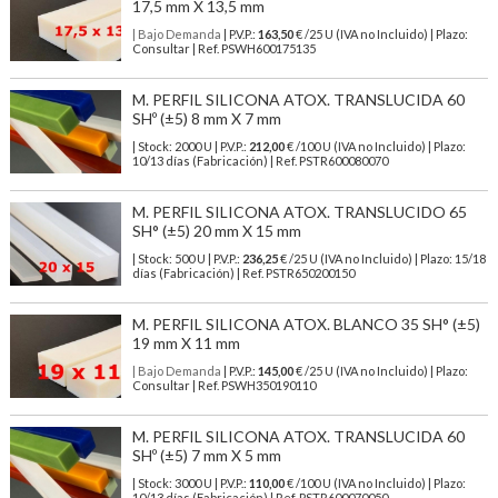
17,5 mm X 13,5 mm
| Bajo Demanda
| P.V.P.:
163,50
€ /25 U (IVA no Incluido) | Plazo:
Consultar | Ref. PSWH600175135
M. PERFIL SILICONA ATOX. TRANSLUCIDA 60
SHº (±5) 8 mm X 7 mm
| Stock: 2000 U
| P.V.P.:
212,00
€
/100 U (IVA no Incluido)
| Plazo:
10/13 días (Fabricación) | Ref.
PSTR600080070
M. PERFIL SILICONA ATOX. TRANSLUCIDO 65
SH° (±5) 20 mm X 15 mm
| Stock: 500 U
| P.V.P.:
236,25
€
/25 U (IVA no Incluido)
| Plazo: 15/18
días (Fabricación) | Ref.
PSTR650200150
M. PERFIL SILICONA ATOX. BLANCO 35 SH° (±5)
19 mm X 11 mm
| Bajo Demanda
| P.V.P.:
145,00
€ /25 U (IVA no Incluido) | Plazo:
Consultar | Ref. PSWH350190110
M. PERFIL SILICONA ATOX. TRANSLUCIDA 60
SHº (±5) 7 mm X 5 mm
| Stock: 3000 U
| P.V.P.:
110,00
€
/100 U (IVA no Incluido)
| Plazo:
10/13 días (Fabricación) | Ref.
PSTR600070050