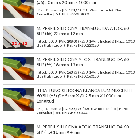
(±5) 50 mm x 20 mm x 1000 mm
| Bajo Demanda
| P.V.P.:
31,15
€ / U (IVA no Incluido) | Plazo:
Consultar | Ref. TIPST6550201000
M. PERFIL SILICONA TRANSLUCIDA ATOX. 60
SH° (±5) 22 mm x 12 mm
| Stock: 500 U
| P.V.P.:
208,00
€
/25 U (IVA no Incluido)
| Plazo: 10/13
días (Fabricación) | Ref.
PSTR600220120
M. PERFIL SILICONA ATOX. TRANLSUCIDA 60
SH° (±5) 16 mm x 13 mm
| Stock: 500 U
| P.V.P.:
163,75
€
/25 U (IVA no Incluido)
| Plazo: 10/13
días (Fabricación) | Ref.
PSTR600160130
TIRA TUBO SILICONA BLANCA LUMINISCENTE
60ºSH (±5) Øe 5 mm X Øi 2,5 mm X 1000 mm
Longitud
| Bajo Demanda
| P.V.P.:
36,10
€ /50 U (IVA no Incluido) | Plazo:
Consultar | Ref. TIFLWH600050025
M. PERFIL SILICONA ATOX. TRANSLUCIDA 60
SHº (±5) 11 mm X 4 mm