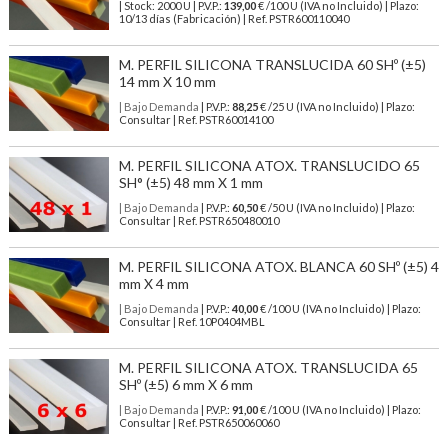
| Stock: 2000 U
| P.V.P.:
139,00
€
/100 U (IVA no Incluido)
| Plazo:
10/13 días (Fabricación) | Ref.
PSTR600110040
M. PERFIL SILICONA TRANSLUCIDA 60 SHº (±5)
14 mm X 10 mm
| Bajo Demanda
| P.V.P.:
88,25
€ /25 U (IVA no Incluido) | Plazo:
Consultar | Ref. PSTR60014100
M. PERFIL SILICONA ATOX. TRANSLUCIDO 65
SH° (±5) 48 mm X 1 mm
| Bajo Demanda
| P.V.P.:
60,50
€ /50 U (IVA no Incluido) | Plazo:
Consultar | Ref. PSTR650480010
M. PERFIL SILICONA ATOX. BLANCA 60 SHº (±5) 4
mm X 4 mm
| Bajo Demanda
| P.V.P.:
40,00
€ /100 U (IVA no Incluido) | Plazo:
Consultar | Ref. 10P0404MBL
M. PERFIL SILICONA ATOX. TRANSLUCIDA 65
SHº (±5) 6 mm X 6 mm
| Bajo Demanda
| P.V.P.:
91,00
€ /100 U (IVA no Incluido) | Plazo:
Consultar | Ref. PSTR650060060