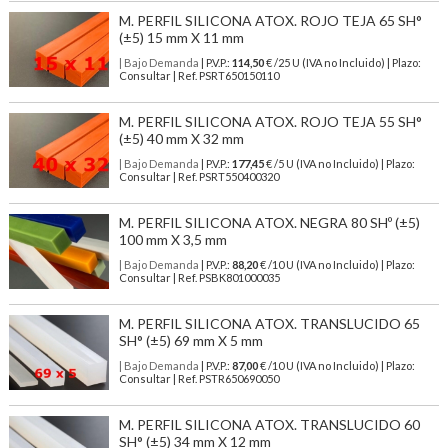
M. PERFIL SILICONA ATOX. ROJO TEJA 65 SH°
(±5) 15 mm X 11 mm
| Bajo Demanda
| P.V.P.:
114,50
€ /25 U (IVA no Incluido) | Plazo:
Consultar | Ref. PSRT650150110
M. PERFIL SILICONA ATOX. ROJO TEJA 55 SH°
(±5) 40 mm X 32 mm
| Bajo Demanda
| P.V.P.:
177,45
€ /5 U (IVA no Incluido) | Plazo:
Consultar | Ref. PSRT550400320
M. PERFIL SILICONA ATOX. NEGRA 80 SHº (±5)
100 mm X 3,5 mm
| Bajo Demanda
| P.V.P.:
88,20
€ /10 U (IVA no Incluido) | Plazo:
Consultar | Ref. PSBK801000035
M. PERFIL SILICONA ATOX. TRANSLUCIDO 65
SH° (±5) 69 mm X 5 mm
| Bajo Demanda
| P.V.P.:
87,00
€ /10 U (IVA no Incluido) | Plazo:
Consultar | Ref. PSTR650690050
M. PERFIL SILICONA ATOX. TRANSLUCIDO 60
SH° (±5) 34 mm X 12 mm