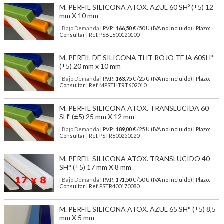
M. PERFIL SILICONA ATOX. AZUL 60 SHº (±5) 12
mm X 10 mm
| Bajo Demanda
| P.V.P.:
166,50
€ /50 U (IVA no Incluido) | Plazo:
Consultar | Ref. PSBL600120100
M. PERFIL DE SILICONA THT ROJO TEJA 60SHº
(±5) 20 mm x 10 mm
| Bajo Demanda
| P.V.P.:
163,75
€ /25 U (IVA no Incluido) | Plazo:
Consultar | Ref. MPSTHTRT602010
M. PERFIL SILICONA ATOX. TRANSLUCIDA 60
SHº (±5) 25 mm X 12 mm
| Bajo Demanda
| P.V.P.:
189,00
€ /25 U (IVA no Incluido) | Plazo:
Consultar | Ref. PSTR600250120
M. PERFIL SILICONA ATOX. TRANSLUCIDO 40
SH° (±5) 17 mm X 8 mm
| Bajo Demanda
| P.V.P.:
171,50
€ /50 U (IVA no Incluido) | Plazo:
Consultar | Ref. PSTR400170080
M. PERFIL SILICONA ATOX. AZUL 65 SH° (±5) 8,5
mm X 5 mm