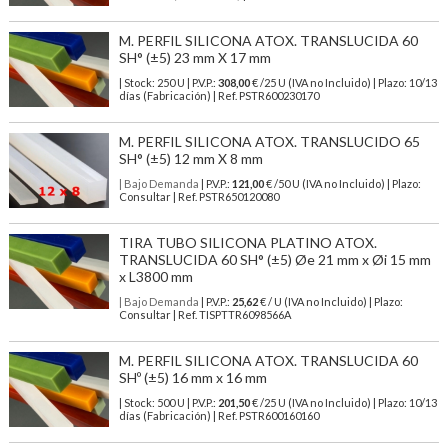
M. PERFIL SILICONA ATOX. TRANSLUCIDA 60
SH° (±5) 23 mm X 17 mm
| Stock: 250 U
| P.V.P.:
308,00
€
/25 U (IVA no Incluido)
| Plazo: 10/13
días (Fabricación) | Ref.
PSTR600230170
M. PERFIL SILICONA ATOX. TRANSLUCIDO 65
SH° (±5) 12 mm X 8 mm
| Bajo Demanda
| P.V.P.:
121,00
€ /50 U (IVA no Incluido) | Plazo:
Consultar | Ref. PSTR650120080
TIRA TUBO SILICONA PLATINO ATOX.
TRANSLUCIDA 60 SH° (±5) Øe 21 mm x Øi 15 mm
x L3800 mm
| Bajo Demanda
| P.V.P.:
25,62
€ / U (IVA no Incluido) | Plazo:
Consultar | Ref. TISPTTR6098566A
M. PERFIL SILICONA ATOX. TRANSLUCIDA 60
SHº (±5) 16 mm x 16 mm
| Stock: 500 U
| P.V.P.:
201,50
€
/25 U (IVA no Incluido)
| Plazo: 10/13
días (Fabricación) | Ref.
PSTR600160160