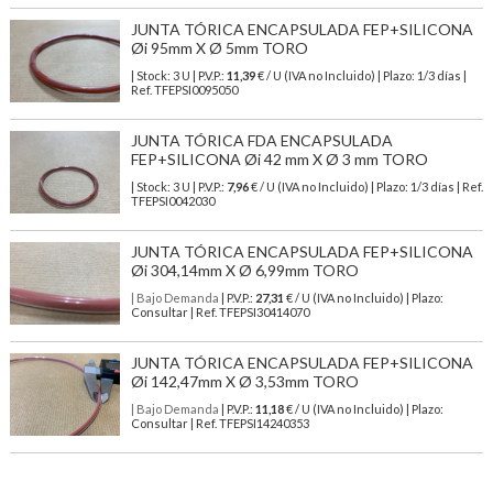
JUNTA TÓRICA ENCAPSULADA FEP+SILICONA
Øi 95mm X Ø 5mm TORO
| Stock: 3 U
| P.V.P.:
11,39
€
/ U (IVA no Incluido)
| Plazo: 1/3 días |
Ref.
TFEPSI0095050
JUNTA TÓRICA FDA ENCAPSULADA
FEP+SILICONA Øi 42 mm X Ø 3 mm TORO
| Stock: 3 U
| P.V.P.:
7,96
€
/ U (IVA no Incluido)
| Plazo: 1/3 días | Ref.
TFEPSI0042030
JUNTA TÓRICA ENCAPSULADA FEP+SILICONA
Øi 304,14mm X Ø 6,99mm TORO
| Bajo Demanda
| P.V.P.:
27,31
€ / U (IVA no Incluido) | Plazo:
Consultar | Ref. TFEPSI30414070
JUNTA TÓRICA ENCAPSULADA FEP+SILICONA
Øi 142,47mm X Ø 3,53mm TORO
| Bajo Demanda
| P.V.P.:
11,18
€ / U (IVA no Incluido) | Plazo:
Consultar | Ref. TFEPSI14240353