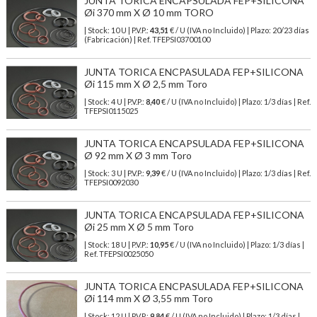
JUNTA TORICA ENCAPSULADA FEP+SILICONA
Øi 370 mm X Ø 10 mm TORO
| Stock: 10 U
| P.V.P.:
43,51
€
/ U (IVA no Incluido)
| Plazo: 20/23 días
(Fabricación) | Ref.
TFEPSI03700100
JUNTA TORICA ENCPASULADA FEP+SILICONA
Øi 115 mm X Ø 2,5 mm Toro
| Stock: 4 U
| P.V.P.:
8,40
€
/ U (IVA no Incluido)
| Plazo: 1/3 días | Ref.
TFEPSI0115025
JUNTA TORICA ENCAPSULADA FEP+SILICONA
Ø 92 mm X Ø 3 mm Toro
| Stock: 3 U
| P.V.P.:
9,39
€
/ U (IVA no Incluido)
| Plazo: 1/3 días | Ref.
TFEPSI0092030
JUNTA TORICA ENCAPSULADA FEP+SILICONA
Øi 25 mm X Ø 5 mm Toro
| Stock: 18 U
| P.V.P.:
10,95
€
/ U (IVA no Incluido)
| Plazo: 1/3 días |
Ref.
TFEPSI0025050
JUNTA TORICA ENCPASULADA FEP+SILICONA
Øi 114 mm X Ø 3,55 mm Toro
| Stock: 12 U
| P.V.P.:
9,84
€
/ U (IVA no Incluido)
| Plazo: 1/3 días |