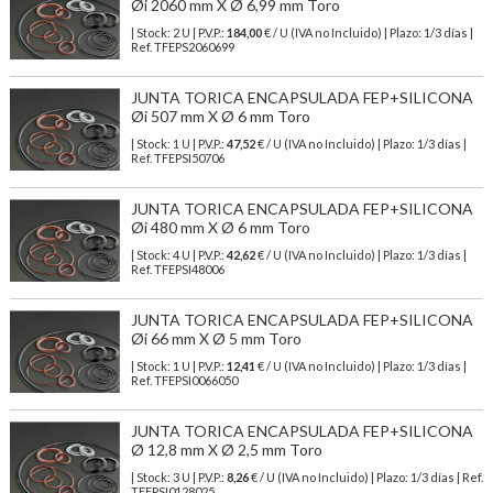
Øi 2060 mm X Ø 6,99 mm Toro
| Stock: 2 U
| P.V.P.:
184,00
€
/ U (IVA no Incluido)
| Plazo: 1/3 días |
Ref.
TFEPS2060699
JUNTA TORICA ENCAPSULADA FEP+SILICONA
Øi 507 mm X Ø 6 mm Toro
| Stock: 1 U
| P.V.P.:
47,52
€
/ U (IVA no Incluido)
| Plazo: 1/3 días |
Ref.
TFEPSI50706
JUNTA TORICA ENCAPSULADA FEP+SILICONA
Øi 480 mm X Ø 6 mm Toro
| Stock: 4 U
| P.V.P.:
42,62
€
/ U (IVA no Incluido)
| Plazo: 1/3 días |
Ref.
TFEPSI48006
JUNTA TORICA ENCAPSULADA FEP+SILICONA
Øi 66 mm X Ø 5 mm Toro
| Stock: 1 U
| P.V.P.:
12,41
€
/ U (IVA no Incluido)
| Plazo: 1/3 días |
Ref.
TFEPSI0066050
JUNTA TORICA ENCAPSULADA FEP+SILICONA
Ø 12,8 mm X Ø 2,5 mm Toro
| Stock: 3 U
| P.V.P.:
8,26
€
/ U (IVA no Incluido)
| Plazo: 1/3 días | Ref.
TFEPSI0128025