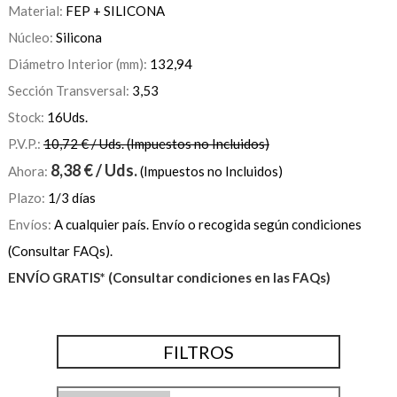
Material:
FEP + SILICONA
Núcleo:
Silicona
Diámetro Interior (mm):
132,94
Sección Transversal:
3,53
Stock:
16
Uds.
P.V.P.:
10,72 € / Uds. (Impuestos no Incluidos)
8,38
€
/ Uds.
Ahora:
(Impuestos no Incluidos)
Plazo:
1/3 días
Envíos:
A cualquier país. Envío o recogida según condiciones
(Consultar FAQs).
ENVÍO GRATIS* (Consultar condiciones en las FAQs)
FILTROS