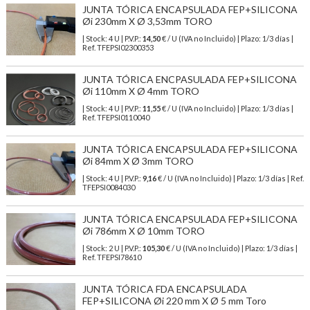
JUNTA TÓRICA ENCAPSULADA FEP+SILICONA
Øi 230mm X Ø 3,53mm TORO
| Stock: 4 U
| P.V.P.:
14,50
€
/ U (IVA no Incluido)
| Plazo: 1/3 días |
Ref.
TFEPSI02300353
JUNTA TÓRICA ENCPASULADA FEP+SILICONA
Øi 110mm X Ø 4mm TORO
| Stock: 4 U
| P.V.P.:
11,55
€
/ U (IVA no Incluido)
| Plazo: 1/3 días |
Ref.
TFEPSI0110040
JUNTA TÓRICA ENCAPSULADA FEP+SILICONA
Øi 84mm X Ø 3mm TORO
| Stock: 4 U
| P.V.P.:
9,16
€
/ U (IVA no Incluido)
| Plazo: 1/3 días | Ref.
TFEPSI0084030
JUNTA TÓRICA ENCAPSULADA FEP+SILICONA
Øi 786mm X Ø 10mm TORO
| Stock: 2 U
| P.V.P.:
105,30
€
/ U (IVA no Incluido)
| Plazo: 1/3 días |
Ref.
TFEPSI78610
JUNTA TÓRICA FDA ENCAPSULADA
FEP+SILICONA Øi 220 mm X Ø 5 mm Toro