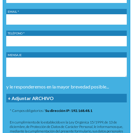
EMAIL *
TELÉFONO *
MENSAJE
y le responderemos en la mayor brevedad posible...
+ Adjuntar ARCHIVO
* Campos obligatorios /
Su dirección IP: 192.168.48.1
En cumplimiento de lo establecido en la Ley Orgánica 15/1999, de 13 de
diciembre, de Protección de Datos de Carácter Personal, le informamos que,
mediante la cumplimentación del presente formulario, sus datos personales