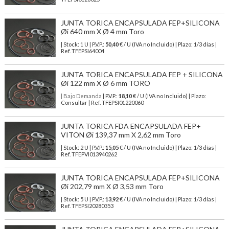
JUNTA TORICA ENCAPSULADA FEP+SILICONA
Øi 640 mm X Ø 4 mm Toro
| Stock: 1 U
| P.V.P.:
50,40
€
/ U (IVA no Incluido)
| Plazo: 1/3 días |
Ref.
TFEPSI64004
JUNTA TORICA ENCAPSULADA FEP + SILICONA
Øi 122 mm X Ø 6 mm TORO
| Bajo Demanda
| P.V.P.:
18,10
€ / U (IVA no Incluido) | Plazo:
Consultar | Ref. TFEPSI01220060
JUNTA TORICA FDA ENCAPSULADA FEP+
VITON Øi 139,37 mm X 2,62 mm Toro
| Stock: 2 U
| P.V.P.:
15,05
€
/ U (IVA no Incluido)
| Plazo: 1/3 días |
Ref.
TFEPVI013940262
JUNTA TORICA ENCAPSULADA FEP+SILICONA
Øi 202,79 mm X Ø 3,53 mm Toro
| Stock: 5 U
| P.V.P.:
13,92
€
/ U (IVA no Incluido)
| Plazo: 1/3 días |
Ref.
TFEPSI20280353