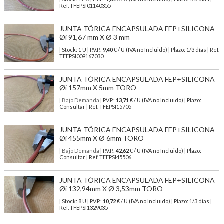
Ref.
TFEPSI01140355
JUNTA TÓRICA ENCAPSULADA FEP+SILICONA
Øi 91,67 mm X Ø 3 mm
| Stock: 1 U
| P.V.P.:
9,40
€
/ U (IVA no Incluido)
| Plazo: 1/3 días | Ref.
TFEPSI009167030
JUNTA TÓRICA ENCAPSULADA FEP+SILICONA
Øi 157mm X 5mm TORO
| Bajo Demanda
| P.V.P.:
13,71
€ / U (IVA no Incluido) | Plazo:
Consultar | Ref. TFEPSI15705
JUNTA TÓRICA ENCAPSULADA FEP+SILICONA
Øi 455mm X Ø 6mm TORO
| Bajo Demanda
| P.V.P.:
42,62
€ / U (IVA no Incluido) | Plazo:
Consultar | Ref. TFEPSI45506
JUNTA TÓRICA ENCAPSULADA FEP+SILICONA
Øi 132,94mm X Ø 3,53mm TORO
| Stock: 8 U
| P.V.P.:
10,72
€
/ U (IVA no Incluido)
| Plazo: 1/3 días |
Ref.
TFEPSI1329035