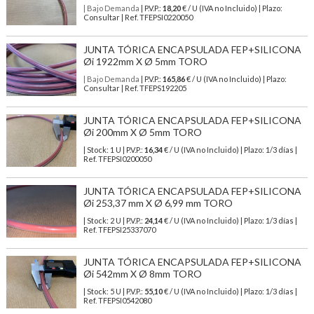
| Bajo Demanda
| P.V.P.:
18,20
€ / U (IVA no Incluido) | Plazo:
Consultar | Ref. TFEPSI0220050
JUNTA TÓRICA ENCAPSULADA FEP+SILICONA
Øi 1922mm X Ø 5mm TORO
| Bajo Demanda
| P.V.P.:
165,86
€ / U (IVA no Incluido) | Plazo:
Consultar | Ref. TFEPS192205
JUNTA TÓRICA ENCAPSULADA FEP+SILICONA
Øi 200mm X Ø 5mm TORO
| Stock: 1 U
| P.V.P.:
16,34
€
/ U (IVA no Incluido)
| Plazo: 1/3 días |
Ref.
TFEPSI0200050
JUNTA TÓRICA ENCAPSULADA FEP+SILICONA
Øi 253,37 mm X Ø 6,99 mm TORO
| Stock: 2 U
| P.V.P.:
24,14
€
/ U (IVA no Incluido)
| Plazo: 1/3 días |
Ref.
TFEPSI25337070
JUNTA TÓRICA ENCAPSULADA FEP+SILICONA
Øi 542mm X Ø 8mm TORO
| Stock: 5 U
| P.V.P.:
55,10
€
/ U (IVA no Incluido)
| Plazo: 1/3 días |
Ref.
TFEPSI0542080