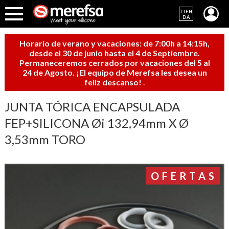
TIEN
DA
Horario de verano y vacaciones: de 7:00h a 14:15h,
desde el 30 de junio hasta el 4 de Septiembre.
Permaneceremos cerrados por vacaciones del 5 al
24 de Agosto. ¡El equipo de Merefsa les desea un
feliz descanso!
.
JUNTA TÓRICA ENCAPSULADA
FEP+SILICONA Øi 132,94mm X Ø
3,53mm TORO
OFERTAS