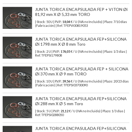
JUNTA TORICA ENCAPSULADA FEP + VITON Øi
81,92 mm X Ø 5,33 mm TORO
| Stock: 50 U
| P.V.P.:
18,04
€
/ U (IVA no Incluido)
| Plazo: 7/10 días
(Fabricación) | Ref.
TFEPVI00819053
JUNTA TORICA ENCAPSULADA FEP+SILICONA
Øi 1798 mm X Ø 8 mm Toro
| Stock: 2 U
| P.V.P.:
176,05
€
/ U (IVA no Incluido)
| Plazo: 1/3 días |
Ref.
TFEPSI179808
JUNTA TORICA ENCAPSULADA FEP + SILICONA
Øi 370 mm X Ø 9 mm TORO
| Stock: 10 U
| P.V.P.:
39,56
€
/ U (IVA no Incluido)
| Plazo: 20/23 días
(Fabricación) | Ref.
TFEPSI03700090
JUNTA TORICA ENCAPSULADA FEP+SILICONA
Øi 288 mm X Ø 5 mm Toro
| Stock: 5 U
| P.V.P.:
21,12
€
/ U (IVA no Incluido)
| Plazo: 1/3 días |
Ref.
TFEPSI0288050
JUNTA TORICA ENCPASULADA FEP+SILICONA