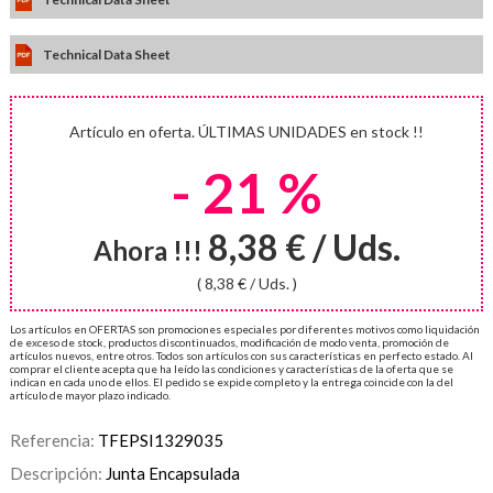
Technical Data Sheet
Artículo en oferta. ÚLTIMAS UNIDADES en stock !!
- 21 %
8,38 € / Uds.
Ahora !!!
( 8,38 € / Uds. )
Los artículos en OFERTAS son promociones especiales por diferentes motivos como liquidación
de exceso de stock, productos discontinuados, modificación de modo venta, promoción de
artículos nuevos, entre otros. Todos son artículos con sus características en perfecto estado. Al
comprar el cliente acepta que ha leído las condiciones y características de la oferta que se
indican en cada uno de ellos. El pedido se expide completo y la entrega coincide con la del
artículo de mayor plazo indicado.
Referencia:
TFEPSI1329035
Descripción:
Junta Encapsulada