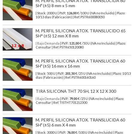
M. PERFIL SILICONA ATOX. TRANSLUCIDA 60
SHº (±5) 8 mm x 5 mm
| Stock: 2000 U
| P.V.P.:
126,00
€
/100 U (IVA no Incluido)
| Plazo:
10/13 días (Fabricación) | Ref.
PSTR600080050
M. PERFIL SILICONA ATOX. TRANSLUCIDO 65
SH° (±5) 12 mm X 8 mm
| Bajo Demanda
| P.V.P.:
121,00
€ /50 U (IVA no Incluido) | Plazo:
Consultar | Ref. PSTR650120080
M. PERFIL SILICONA ATOX. TRANSLUCIDA 60
SHº (±5) 16 mm x 16 mm
| Stock: 500 U
| P.V.P.:
201,50
€
/25 U (IVA no Incluido)
| Plazo: 10/13
días (Fabricación) | Ref.
PSTR600160160
TIRA SILICONA THT 70 SH, 12 X 12 X 300
| Bajo Demanda
| P.V.P.:
79,00
€ /25 U (IVA no Incluido) | Plazo:
Consultar | Ref. TISTHT701212300
M. PERFIL SILICONA ATOX. TRANSLUCIDA 60
SHº (±5) 6 mm X 4 mm
| Stock: 3000 U
| P.V.P.:
76,00
€
/100 U (IVA no Incluido)
| Plazo: