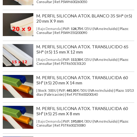
Consultar | Ref. PSWH600260050
M. PERFIL SILICONA ATOX. BLANCO 35 SH° (±5)
20 mm X 9 mm
| Bajo Demanda
| P.V.P.:
124,75
€ /25 U (IVA no Incluido) | Plazo:
Consultar | Ref. PSWH350200090
M. PERFIL SILICONA ATOX. TRANSLUCIDO 65
SH° (±5) 15 mm X 12 mm
| Bajo Demanda
| P.V.P.:
113,50
€ /25 U (IVA no Incluido) | Plazo:
Consultar | Ref. PSTR650150120
M. PERFIL SILICONA ATOX. TRANSLUCIDA 60
SHº (±5) 20 mm X 14 mm
| Stock: 500 U
| P.V.P.:
441,00
€
/50 U (IVA no Incluido)
| Plazo: 10/13
días (Fabricación) | Ref.
PSTR600200140
M. PERFIL SILICONA ATOX. TRANSLUCIDA 60
SHº (±5) 25 mm X 8 mm
| Bajo Demanda
| P.V.P.:
195,00
€ /30 U (IVA no Incluido) | Plazo:
Consultar | Ref. PSTR600250080