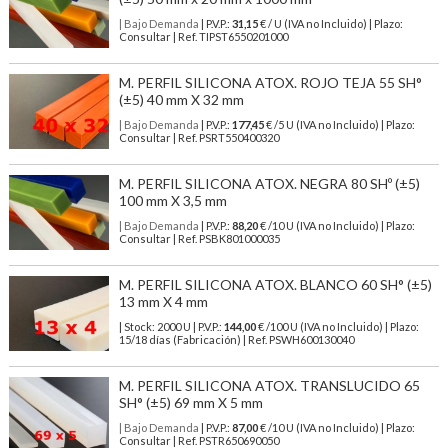
| Bajo Demanda
| P.V.P.:
31,15
€ / U (IVA no Incluido) | Plazo:
Consultar | Ref. TIPST6550201000
M. PERFIL SILICONA ATOX. ROJO TEJA 55 SH°
(±5) 40 mm X 32 mm
| Bajo Demanda
| P.V.P.:
177,45
€ /5 U (IVA no Incluido) | Plazo:
Consultar | Ref. PSRT550400320
M. PERFIL SILICONA ATOX. NEGRA 80 SHº (±5)
100 mm X 3,5 mm
| Bajo Demanda
| P.V.P.:
88,20
€ /10 U (IVA no Incluido) | Plazo:
Consultar | Ref. PSBK801000035
M. PERFIL SILICONA ATOX. BLANCO 60 SH° (±5)
13 mm X 4 mm
| Stock: 2000 U
| P.V.P.:
144,00
€
/100 U (IVA no Incluido)
| Plazo:
15/18 días (Fabricación) | Ref.
PSWH600130040
M. PERFIL SILICONA ATOX. TRANSLUCIDO 65
SH° (±5) 69 mm X 5 mm
| Bajo Demanda
| P.V.P.:
87,00
€ /10 U (IVA no Incluido) | Plazo:
Consultar | Ref. PSTR650690050