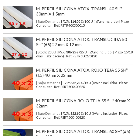
M. PERFIL SILICONA ATOX. TRANSL. 40 SHº
30mm X 1,5mm
| Bajo Demanda
| P.V.P.:
114,00
€ /100 U (IVA no Incluido) | Plazo:
Consultar | Ref. PSTR400300015
M. PERFIL SILICONA ATOX. TRANSLUCIDA 50
SHº (±5) 27 mm X 12 mm
| Stock: 250 U
| P.V.P.:
306,25
€
/25 U (IVA no Incluido)
| Plazo: 15/18
días (Fabricación) | Ref.
PSTR500270120
M. PERFIL SILICONA ATOX. ROJO TEJA 55 SHº
(±5) 40mm X 22mm
| Bajo Demanda
| P.V.P.:
332,70
€ /15 U (IVA no Incluido) | Plazo:
Consultar | Ref. PSRT500400220
M. PERFIL SILICONA ROJO TEJA 55 SHº 40mm X
32mm
| Bajo Demanda
| P.V.P.:
322,60
€ /10 U (IVA no Incluido) | Plazo:
Consultar | Ref. PSRT500400320
M. PERFIL SILICONA ATOX. TRANSL. 60 SHº (±5)