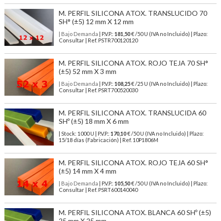
M. PERFIL SILICONA ATOX. TRANSLUCIDO 70
SH° (±5) 12 mm X 12 mm
| Bajo Demanda
| P.V.P.:
181,50
€ /50 U (IVA no Incluido) | Plazo:
Consultar | Ref. PSTR700120120
M. PERFIL SILICONA ATOX. ROJO TEJA 70 SH°
(±5) 52 mm X 3 mm
| Bajo Demanda
| P.V.P.:
108,25
€ /25 U (IVA no Incluido) | Plazo:
Consultar | Ref. PSRT700520030
M. PERFIL SILICONA ATOX. TRANSLUCIDA 60
SHº (±5) 18 mm X 6 mm
| Stock: 1000 U
| P.V.P.:
170,10
€
/50 U (IVA no Incluido)
| Plazo:
15/18 días (Fabricación) | Ref.
10P1806M
M. PERFIL SILICONA ATOX. ROJO TEJA 60 SH°
(±5) 14 mm X 4 mm
| Bajo Demanda
| P.V.P.:
105,50
€ /50 U (IVA no Incluido) | Plazo:
Consultar | Ref. PSRT600140040
M. PERFIL SILICONA ATOX. BLANCA 60 SHº (±5)
25 mm X 25 mm