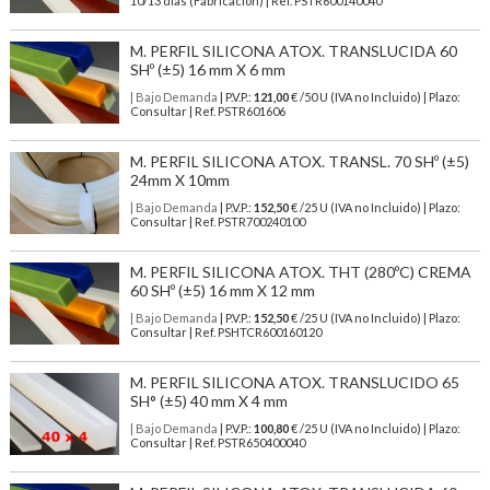
10/13 días (Fabricación) | Ref.
PSTR600140040
M. PERFIL SILICONA ATOX. TRANSLUCIDA 60
SHº (±5) 16 mm X 6 mm
| Bajo Demanda
| P.V.P.:
121,00
€ /50 U (IVA no Incluido) | Plazo:
Consultar | Ref. PSTR601606
M. PERFIL SILICONA ATOX. TRANSL. 70 SHº (±5)
24mm X 10mm
| Bajo Demanda
| P.V.P.:
152,50
€ /25 U (IVA no Incluido) | Plazo:
Consultar | Ref. PSTR700240100
M. PERFIL SILICONA ATOX. THT (280ºC) CREMA
60 SHº (±5) 16 mm X 12 mm
| Bajo Demanda
| P.V.P.:
152,50
€ /25 U (IVA no Incluido) | Plazo:
Consultar | Ref. PSHTCR600160120
M. PERFIL SILICONA ATOX. TRANSLUCIDO 65
SH° (±5) 40 mm X 4 mm
| Bajo Demanda
| P.V.P.:
100,80
€ /25 U (IVA no Incluido) | Plazo:
Consultar | Ref. PSTR650400040