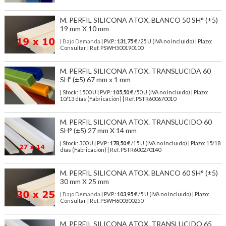
M. PERFIL SILICONA ATOX. BLANCO 50 SH° (±5)
19 mm X 10 mm
| Bajo Demanda
| P.V.P.:
131,75
€ /25 U (IVA no Incluido) | Plazo:
Consultar | Ref. PSWH500190100
M. PERFIL SILICONA ATOX. TRANSLUCIDA 60
SHº (±5) 67 mm x 1 mm
| Stock: 1500 U
| P.V.P.:
105,50
€
/50 U (IVA no Incluido)
| Plazo:
10/13 días (Fabricación) | Ref.
PSTR600670010
M. PERFIL SILICONA ATOX. TRANSLUCIDO 60
SH° (±5) 27 mm X 14 mm
| Stock: 300 U
| P.V.P.:
178,50
€
/15 U (IVA no Incluido)
| Plazo: 15/18
días (Fabricación) | Ref.
PSTR600270140
M. PERFIL SILICONA ATOX. BLANCO 60 SH° (±5)
30 mm X 25 mm
| Bajo Demanda
| P.V.P.:
103,95
€ /5 U (IVA no Incluido) | Plazo:
Consultar | Ref. PSWH600300250
M. PERFIL SILICONA ATOX. TRANSLUCIDO 65