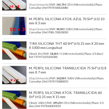
| Bajo Demanda
| P.V.P.:
141,75
€ /25 U (IVA no Incluido) | Plazo:
Consultar | Ref. PSTR500160080
M. PERFIL SILICONA ATOX. AZUL 70 SH° (±5) 10
mm X 3 mm
| Bajo Demanda
| P.V.P.:
94,50
€ /100 U (IVA no Incluido) | Plazo:
Consultar | Ref. PSBL700100030
TIRA SILICONA THT 60 SHº (±5) 25 mm X 20 mm
X 1000 mm Longuitud
| Stock: 8 U
| P.V.P.:
18,20
€
/ U (IVA no Incluido)
| Plazo: 1/3 días |
Ref.
TSTHT6525201000
M. PERFIL SILICONA TRANSLUCIDA 75 SHº (±5) 8
mm X 7 mm
| Bajo Demanda
| P.V.P.:
142,00
€ /100 U (IVA no Incluido) | Plazo:
Consultar | Ref. PSTR750080070
M. PERFIL SILICONA ATOX. TRANSLUCIDA 60
SHº (±5) 25 mm X 15 mm
| Stock: 100 U
| P.V.P.:
295,25
€
/25 U (IVA no Incluido)
| Plazo: 1/3
días | Ref.
PSTR600250150