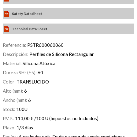
Safety Data Sheet
Technical Data Sheet
Referencia:
PSTR600060060
Descripción:
Perfiles de Silicona Rectangular
Material:
Silicona Atóxica
Dureza SHº (±5):
60
Color:
TRANSLUCIDO
Alto (mm):
6
Ancho (mm):
6
Stock:
100
U
P.V.P.:
113,00
€
/100 U
(Impuestos no Incluidos)
Plazo:
1/3 días
Envíos:
A cualquier país. Envío o recogida según condiciones