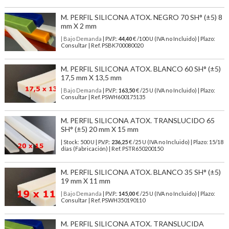
M. PERFIL SILICONA ATOX. NEGRO 70 SH° (±5) 8
mm X 2 mm
| Bajo Demanda
| P.V.P.:
44,40
€ /100 U (IVA no Incluido) | Plazo:
Consultar | Ref. PSBK700080020
M. PERFIL SILICONA ATOX. BLANCO 60 SH° (±5)
17,5 mm X 13,5 mm
| Bajo Demanda
| P.V.P.:
163,50
€ /25 U (IVA no Incluido) | Plazo:
Consultar | Ref. PSWH600175135
M. PERFIL SILICONA ATOX. TRANSLUCIDO 65
SH° (±5) 20 mm X 15 mm
| Stock: 500 U
| P.V.P.:
236,25
€
/25 U (IVA no Incluido)
| Plazo: 15/18
días (Fabricación) | Ref.
PSTR650200150
M. PERFIL SILICONA ATOX. BLANCO 35 SH° (±5)
19 mm X 11 mm
| Bajo Demanda
| P.V.P.:
145,00
€ /25 U (IVA no Incluido) | Plazo:
Consultar | Ref. PSWH350190110
M. PERFIL SILICONA ATOX. TRANSLUCIDA