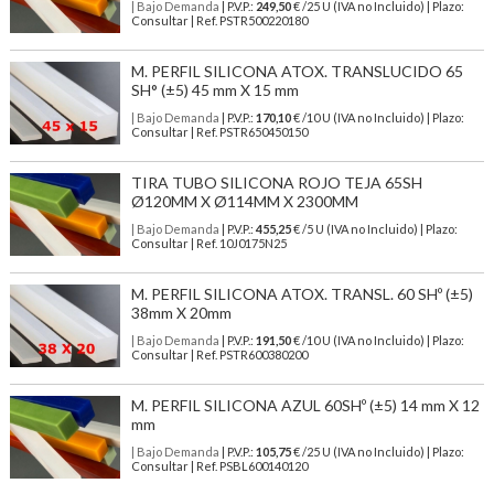
| Bajo Demanda
| P.V.P.:
249,50
€ /25 U (IVA no Incluido) | Plazo:
Consultar | Ref. PSTR500220180
M. PERFIL SILICONA ATOX. TRANSLUCIDO 65
SH° (±5) 45 mm X 15 mm
| Bajo Demanda
| P.V.P.:
170,10
€ /10 U (IVA no Incluido) | Plazo:
Consultar | Ref. PSTR650450150
TIRA TUBO SILICONA ROJO TEJA 65SH
Ø120MM X Ø114MM X 2300MM
| Bajo Demanda
| P.V.P.:
455,25
€ /5 U (IVA no Incluido) | Plazo:
Consultar | Ref. 10J0175N25
M. PERFIL SILICONA ATOX. TRANSL. 60 SHº (±5)
38mm X 20mm
| Bajo Demanda
| P.V.P.:
191,50
€ /10 U (IVA no Incluido) | Plazo:
Consultar | Ref. PSTR600380200
M. PERFIL SILICONA AZUL 60SHº (±5) 14 mm X 12
mm
| Bajo Demanda
| P.V.P.:
105,75
€ /25 U (IVA no Incluido) | Plazo:
Consultar | Ref. PSBL600140120