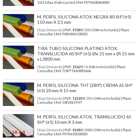
10/13 días (Fabricación) | Ref.
PSTR600060040
M. PERFIL SILICONA ATOX. NEGRA 80 SHº (±5)
110 mm X 3,5 mm
| Bajo Demanda
| P.V.P.:
97,00
€ /10 U (IVA no Incluido) | Plazo:
Consultar | Ref. PSBK801100035
TIRA TUBO SILICONA PLATINO ATOX.
TRANSLUCIDA 60 SH° (±5) Øe 21 mm x Øi 15 mm
x L3800 mm
| Bajo Demanda
| P.V.P.:
25,62
€ / U (IVA no Incluido) | Plazo:
Consultar | Ref. TISPTTR6098566A
M. PERFIL SILICONA THT (280°) CREMA 65 SH°
(±5) 20 mm X 15 mm
| Bajo Demanda
| P.V.P.:
122,85
€ /25 U (IVA no Incluido) | Plazo:
Consultar | Ref. 10P2015THT
M. PERFIL SILICONA ATOX. TRANSLUCIDO 65
SH° (±5) 10 mm X 3 mm
| Bajo Demanda
| P.V.P.:
92,00
€ /100 U (IVA no Incluido) | Plazo:
Consultar | Ref. PSTR650100030