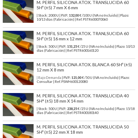
M. PERFIL SILICONA ATOX. TRANSLUCIDA 60
SHº (±5) 7 mm X 6 mm
| Stock: 2000 U
| P.V.P.:
132,00
€
/100 U (IVA no Incluido)
| Plazo:
10/13 días (Fabricación) | Ref.
PSTR600070060
M. PERFIL SILICONA ATOX. TRANLSUCIDA 60
SHº (±5) 16 mm x 12 mm
| Stock: 500 U
| P.V.P.:
151,25
€
/25 U (IVA no Incluido)
| Plazo: 10/13
días (Fabricación) | Ref.
PSTR600160120
M. PERFIL SILICONA ATOX. BLANCA 60 SHº (±5)
12 mm X 8 mm
| Bajo Demanda
| P.V.P.:
121,00
€ /50 U (IVA no Incluido) | Plazo:
Consultar | Ref. PSWH600120080
M. PERFIL SILICONA ATOX. TRANSLUCIDA 40
SH° (±5) 18 mm X 14 mm
| Stock: 500 U
| P.V.P.:
238,25
€
/25 U (IVA no Incluido)
| Plazo: 15/18
días (Fabricación) | Ref.
PSTR400180140
M. PERFIL SILICONA ATOX. TRANSLUCIDA 50
SHº (±5) 22 mm X 18 mm