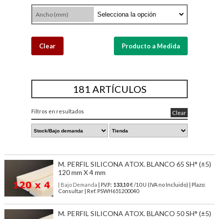
Ancho (mm)
Clear
Producto a Medida
181 ARTÍCULOS
Filtros en resultados
Clear
M. PERFIL SILICONA ATOX. BLANCO 65 SH° (±5)
120 mm X 4 mm
| Bajo Demanda
| P.V.P.:
133,10
€ /10 U (IVA no Incluido) | Plazo:
Consultar | Ref. PSWH651200040
M. PERFIL SILICONA ATOX. BLANCO 50 SH° (±5)