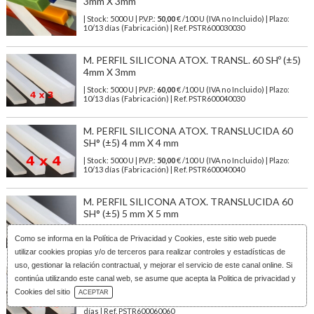
3mm X 3mm
| Stock: 5000 U
| P.V.P.:
50,00
€
/100 U (IVA no Incluido)
| Plazo:
10/13 días (Fabricación) | Ref.
PSTR600030030
M. PERFIL SILICONA ATOX. TRANSL. 60 SHº (±5)
4mm X 3mm
| Stock: 5000 U
| P.V.P.:
60,00
€
/100 U (IVA no Incluido)
| Plazo:
10/13 días (Fabricación) | Ref.
PSTR600040030
M. PERFIL SILICONA ATOX. TRANSLUCIDA 60
SH° (±5) 4 mm X 4 mm
| Stock: 5000 U
| P.V.P.:
50,00
€
/100 U (IVA no Incluido)
| Plazo:
10/13 días (Fabricación) | Ref.
PSTR600040040
M. PERFIL SILICONA ATOX. TRANSLUCIDA 60
SH° (±5) 5 mm X 5 mm
| Stock: 3000 U
| P.V.P.:
79,00
€
/100 U (IVA no Incluido)
| Plazo:
Como se informa en la
Política de Privacidad y Cookies
, este sitio web puede
10/13 días (Fabricación) | Ref.
PSTR600050050
utilizar cookies propias y/o de terceros para realizar controles y estadísticas de
uso, gestionar la relación contractual, y mejorar el servicio de este canal online. Si
M. PERFIL SILICONA ATOX. TRANSLUCIDA 60
continúa utilizando este canal web, se asume que acepta la Politica de privacidad y
SH° (±5) 6 mm X 6 mm
Descarga Catálogo
Cookies del sitio
ACEPTAR
| Stock: 100 U
| P.V.P.:
113,00
€
/100 U (IVA no Incluido)
| Plazo: 1/3
días | Ref.
PSTR600060060