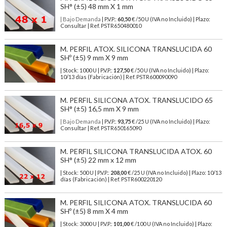
SH° (±5) 48 mm X 1 mm
| Bajo Demanda
| P.V.P.:
60,50
€ /50 U (IVA no Incluido) | Plazo:
Consultar | Ref. PSTR650480010
M. PERFIL ATOX. SILICONA TRANSLUCIDA 60
SHº (±5) 9 mm X 9 mm
| Stock: 1000 U
| P.V.P.:
127,50
€
/50 U (IVA no Incluido)
| Plazo:
10/13 días (Fabricación) | Ref.
PSTR600090090
M. PERFIL SILICONA ATOX. TRANSLUCIDO 65
SH° (±5) 16,5 mm X 9 mm
| Bajo Demanda
| P.V.P.:
93,75
€ /25 U (IVA no Incluido) | Plazo:
Consultar | Ref. PSTR650165090
M. PERFIL SILICONA TRANSLUCIDA ATOX. 60
SH° (±5) 22 mm x 12 mm
| Stock: 500 U
| P.V.P.:
208,00
€
/25 U (IVA no Incluido)
| Plazo: 10/13
días (Fabricación) | Ref.
PSTR600220120
M. PERFIL SILICONA ATOX. TRANSLUCIDA 60
SHº (±5) 8 mm X 4 mm
| Stock: 3000 U
| P.V.P.:
101,00
€
/100 U (IVA no Incluido)
| Plazo: