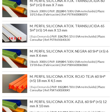
M. PERFIL SILICONA ATOX. TRANSLUCIDA 60
SHº (±5) 8 mm X 7 mm
| Stock: 2000 U
| P.V.P.:
212,00
€
/100 U (IVA no Incluido)
| Plazo:
10/13 días (Fabricación) | Ref.
PSTR600080070
M. PERFIL SILICONA ATOX. TRANSLUCIDA 65
SHº (±5) 14 mm X 13 mm
| Bajo Demanda
| P.V.P.:
114,75
€ /25 U (IVA no Incluido) | Plazo:
Consultar | Ref. PSTR650140130
M. PERFIL SILICONA ATOX. NEGRA 60 SH° (±5) 6
mm X 6 mm
| Stock: 3000 U
| P.V.P.:
119,00
€
/100 U (IVA no Incluido)
| Plazo:
15/18 días (Fabricación) | Ref.
PSBK600060060
M. PERFIL SILICONA ATOX. ROJO TEJA 60 SH°
(±5) 18 mm X 4,5 mm
| Bajo Demanda
| P.V.P.:
112,20
€ /50 U (IVA no Incluido) | Plazo:
Consultar | Ref. PSRT600180045
M. PERFIL SILICONA ATOX. AZUL 60 SHº (±5) 12
mm X 10 mm