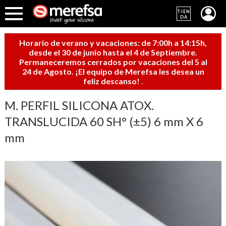
TIEN
DA
Horario de verano y vacaciones: de 7:00h a 14:15h,
desde el 30 de junio hasta el 4 de Septiembre.
Permaneceremos cerrados por vacaciones del 5 al
24 de Agosto. ¡El equipo de Merefsa les desea un
feliz descanso!
.
M. PERFIL SILICONA ATOX.
TRANSLUCIDA 60 SH° (±5) 6 mm X 6
mm