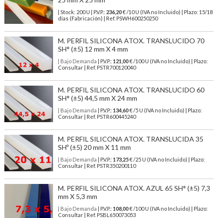
| Stock: 200 U
| P.V.P.:
236,20
€
/10 U (IVA no Incluido)
| Plazo: 15/18
días (Fabricación) | Ref.
PSWH600250250
M. PERFIL SILICONA ATOX. TRANSLUCIDO 70
SH° (±5) 12 mm X 4 mm
| Bajo Demanda
| P.V.P.:
121,00
€ /100 U (IVA no Incluido) | Plazo:
Consultar | Ref. PSTR700120040
M. PERFIL SILICONA ATOX. TRANSLUCIDO 60
SH° (±5) 44,5 mm X 24 mm
| Bajo Demanda
| P.V.P.:
134,60
€ /5 U (IVA no Incluido) | Plazo:
Consultar | Ref. PSTR600445240
M. PERFIL SILICONA ATOX. TRANSLUCIDA 35
SHº (±5) 20 mm X 11 mm
| Bajo Demanda
| P.V.P.:
173,25
€ /25 U (IVA no Incluido) | Plazo:
Consultar | Ref. PSTR350200110
M. PERFIL SILICONA ATOX. AZUL 65 SH° (±5) 7,3
mm X 5,3 mm
| Bajo Demanda
| P.V.P.:
108,00
€ /100 U (IVA no Incluido) | Plazo:
Consultar | Ref. PSBL650073053