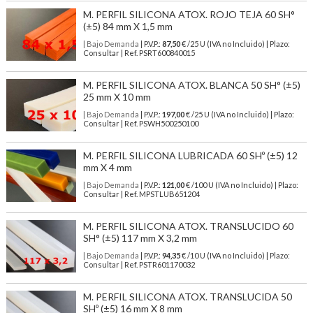
M. PERFIL SILICONA ATOX. ROJO TEJA 60 SH°
(±5) 84 mm X 1,5 mm
| Bajo Demanda
| P.V.P.:
87,50
€ /25 U (IVA no Incluido) | Plazo:
Consultar | Ref. PSRT600840015
M. PERFIL SILICONA ATOX. BLANCA 50 SH° (±5)
25 mm X 10 mm
| Bajo Demanda
| P.V.P.:
197,00
€ /25 U (IVA no Incluido) | Plazo:
Consultar | Ref. PSWH500250100
M. PERFIL SILICONA LUBRICADA 60 SHº (±5) 12
mm X 4 mm
| Bajo Demanda
| P.V.P.:
121,00
€ /100 U (IVA no Incluido) | Plazo:
Consultar | Ref. MPSTLUB651204
M. PERFIL SILICONA ATOX. TRANSLUCIDO 60
SH° (±5) 117 mm X 3,2 mm
| Bajo Demanda
| P.V.P.:
94,35
€ /10 U (IVA no Incluido) | Plazo:
Consultar | Ref. PSTR601170032
M. PERFIL SILICONA ATOX. TRANSLUCIDA 50
SHº (±5) 16 mm X 8 mm