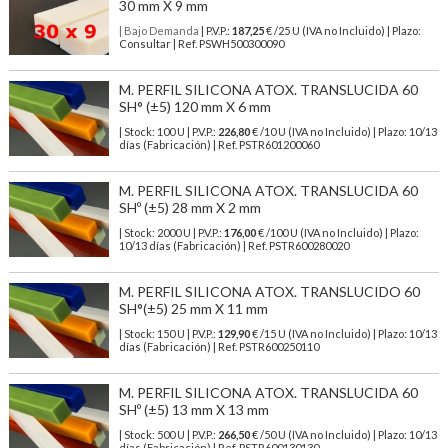
30 mm X 9 mm
| Bajo Demanda
| P.V.P.:
187,25
€ /25 U (IVA no Incluido) | Plazo:
Consultar | Ref. PSWH500300090
M. PERFIL SILICONA ATOX. TRANSLUCIDA 60
SH° (±5) 120 mm X 6 mm
| Stock: 100 U
| P.V.P.:
226,80
€
/10 U (IVA no Incluido)
| Plazo: 10/13
días (Fabricación) | Ref.
PSTR601200060
M. PERFIL SILICONA ATOX. TRANSLUCIDA 60
SHº (±5) 28 mm X 2 mm
| Stock: 2000 U
| P.V.P.:
176,00
€
/100 U (IVA no Incluido)
| Plazo:
10/13 días (Fabricación) | Ref.
PSTR600280020
M. PERFIL SILICONA ATOX. TRANSLUCIDO 60
SH°(±5) 25 mm X 11 mm
| Stock: 150 U
| P.V.P.:
129,90
€
/15 U (IVA no Incluido)
| Plazo: 10/13
días (Fabricación) | Ref.
PSTR600250110
M. PERFIL SILICONA ATOX. TRANSLUCIDA 60
SHº (±5) 13 mm X 13 mm
| Stock: 500 U
| P.V.P.:
266,50
€
/50 U (IVA no Incluido)
| Plazo: 10/13
días (Fabricación) | Ref.
PSTR600130130