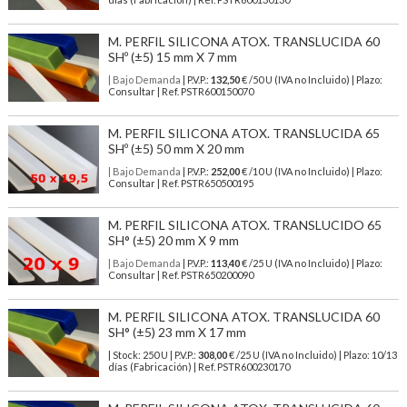
M. PERFIL SILICONA ATOX. TRANSLUCIDA 60
SHº (±5) 15 mm X 7 mm
| Bajo Demanda
| P.V.P.:
132,50
€ /50 U (IVA no Incluido) | Plazo:
Consultar | Ref. PSTR600150070
M. PERFIL SILICONA ATOX. TRANSLUCIDA 65
SHº (±5) 50 mm X 20 mm
| Bajo Demanda
| P.V.P.:
252,00
€ /10 U (IVA no Incluido) | Plazo:
Consultar | Ref. PSTR650500195
M. PERFIL SILICONA ATOX. TRANSLUCIDO 65
SH° (±5) 20 mm X 9 mm
| Bajo Demanda
| P.V.P.:
113,40
€ /25 U (IVA no Incluido) | Plazo:
Consultar | Ref. PSTR650200090
M. PERFIL SILICONA ATOX. TRANSLUCIDA 60
SH° (±5) 23 mm X 17 mm
| Stock: 250 U
| P.V.P.:
308,00
€
/25 U (IVA no Incluido)
| Plazo: 10/13
días (Fabricación) | Ref.
PSTR600230170