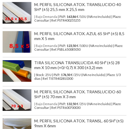
M. PERFIL SILICONA ATOX. TRANSLUCIDO 40
SH° (±5) 25,5 mm X 25,5 mm
| Bajo Demanda
| P.V.P.:
163,86
€ /10 U (IVA no Incluido) | Plazo:
Consultar | Ref. PSTR400255255
M. PERFIL SILICONA ATOX. AZUL 65 SH° (±5) 8,5
mm X 5 mm
| Bajo Demanda
| P.V.P.:
123,50
€ /100 U (IVA no Incluido) | Plazo:
Consultar | Ref. PSBL650085050
TIRA SILICONA TRANSLUCIDA 40 SHº (±5) 28
mm X 10 mm (+0/-0,7) X 300 (±3,2) mm
| Stock: 25 U
| P.V.P.:
176,50
€
/25 U (IVA no Incluido)
| Plazo: 1/3
días | Ref.
TISTR402810300
M. PERFIL SILICONA ATOX. TRANSLUCIDO 60
SH° (±5) 70 mm X 3 mm
| Bajo Demanda
| P.V.P.:
132,50
€ /25 U (IVA no Incluido) | Plazo:
Consultar | Ref. PSTR600700030
M. PERFIL SILICONA ATOX. TRANSL. 60 SHº (±5)
9mm X 6mm