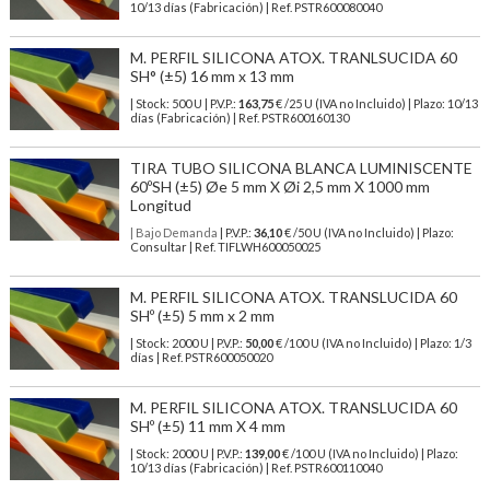
10/13 días (Fabricación) | Ref.
PSTR600080040
M. PERFIL SILICONA ATOX. TRANLSUCIDA 60
SH° (±5) 16 mm x 13 mm
| Stock: 500 U
| P.V.P.:
163,75
€
/25 U (IVA no Incluido)
| Plazo: 10/13
días (Fabricación) | Ref.
PSTR600160130
TIRA TUBO SILICONA BLANCA LUMINISCENTE
60ºSH (±5) Øe 5 mm X Øi 2,5 mm X 1000 mm
Longitud
| Bajo Demanda
| P.V.P.:
36,10
€ /50 U (IVA no Incluido) | Plazo:
Consultar | Ref. TIFLWH600050025
M. PERFIL SILICONA ATOX. TRANSLUCIDA 60
SHº (±5) 5 mm x 2 mm
| Stock: 2000 U
| P.V.P.:
50,00
€
/100 U (IVA no Incluido)
| Plazo: 1/3
días | Ref.
PSTR600050020
M. PERFIL SILICONA ATOX. TRANSLUCIDA 60
SHº (±5) 11 mm X 4 mm
| Stock: 2000 U
| P.V.P.:
139,00
€
/100 U (IVA no Incluido)
| Plazo:
10/13 días (Fabricación) | Ref.
PSTR600110040