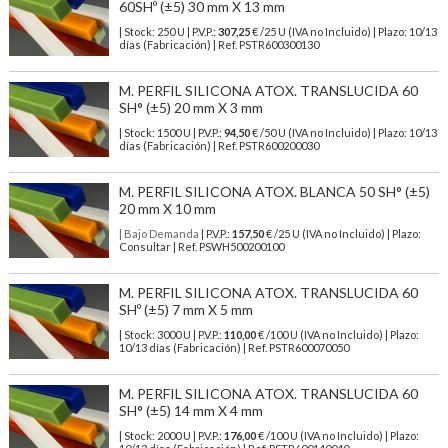
60SHº (±5) 30 mm X 13 mm
| Stock: 250 U
| P.V.P.:
307,25
€
/25 U (IVA no Incluido)
| Plazo: 10/13
días (Fabricación) | Ref.
PSTR600300130
M. PERFIL SILICONA ATOX. TRANSLUCIDA 60
SH° (±5) 20 mm X 3 mm
| Stock: 1500 U
| P.V.P.:
94,50
€
/50 U (IVA no Incluido)
| Plazo: 10/13
días (Fabricación) | Ref.
PSTR600200030
M. PERFIL SILICONA ATOX. BLANCA 50 SH° (±5)
20 mm X 10 mm
| Bajo Demanda
| P.V.P.:
157,50
€ /25 U (IVA no Incluido) | Plazo:
Consultar | Ref. PSWH500200100
M. PERFIL SILICONA ATOX. TRANSLUCIDA 60
SHº (±5) 7 mm X 5 mm
| Stock: 3000 U
| P.V.P.:
110,00
€
/100 U (IVA no Incluido)
| Plazo:
10/13 días (Fabricación) | Ref.
PSTR600070050
M. PERFIL SILICONA ATOX. TRANSLUCIDA 60
SH° (±5) 14 mm X 4 mm
| Stock: 2000 U
| P.V.P.:
176,00
€
/100 U (IVA no Incluido)
| Plazo: