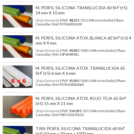
M. PERFIL SILICONA TRANSLUCIDA 60 SHº (±5)
14 mm X 10 mm
| Bajo Demanda
| P.V.P.:
88,25
€ /25 U (IVA no Incluido) | Plazo:
Consultar | Ref. PSTR60014100
M. PERFIL SILICONA ATOX. BLANCA 60 SHº (±5) 4
mm X 4 mm
| Bajo Demanda
| P.V.P.:
40,00
€ /100 U (IVA no Incluido) | Plazo:
Consultar | Ref. 10P0404MBL
M. PERFIL SILICONA ATOX. TRANSLUCIDA 65
SHº (±5) 6 mm X 6 mm
| Bajo Demanda
| P.V.P.:
91,00
€ /100 U (IVA no Incluido) | Plazo:
Consultar | Ref. PSTR650060060
M. PERFIL SILICONA ATOX. ROJO TEJA 65 SH°
(±5) 15 mm X 11 mm
| Bajo Demanda
| P.V.P.:
114,50
€ /25 U (IVA no Incluido) | Plazo:
Consultar | Ref. PSRT650150110
TIRA PERFIL SILICONA TRANSLUCIDA 60 SHº
(±5) 50 mm x 20 mm x 1000 mm