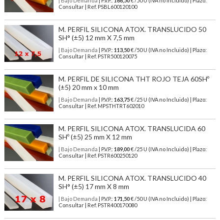
| Bajo Demanda
| P.V.P.:
166,50
€ /50 U (IVA no Incluido) | Plazo:
Consultar | Ref. PSBL600120100
M. PERFIL SILICONA ATOX. TRANSLUCIDO 50
SH° (±5) 12 mm X 7,5 mm
| Bajo Demanda
| P.V.P.:
113,50
€ /50 U (IVA no Incluido) | Plazo:
Consultar | Ref. PSTR500120075
M. PERFIL DE SILICONA THT ROJO TEJA 60SHº
(±5) 20 mm x 10 mm
| Bajo Demanda
| P.V.P.:
163,75
€ /25 U (IVA no Incluido) | Plazo:
Consultar | Ref. MPSTHTRT602010
M. PERFIL SILICONA ATOX. TRANSLUCIDA 60
SHº (±5) 25 mm X 12 mm
| Bajo Demanda
| P.V.P.:
189,00
€ /25 U (IVA no Incluido) | Plazo:
Consultar | Ref. PSTR600250120
M. PERFIL SILICONA ATOX. TRANSLUCIDO 40
SH° (±5) 17 mm X 8 mm
| Bajo Demanda
| P.V.P.:
171,50
€ /50 U (IVA no Incluido) | Plazo:
Consultar | Ref. PSTR400170080