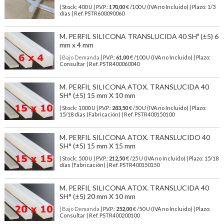
| Stock: 400 U
| P.V.P.:
170,00
€
/100 U (IVA no Incluido)
| Plazo: 1/3
días | Ref.
PSTR600090060
M. PERFIL SILICONA TRANSLUCIDA 40 SHº (±5) 6
mm x 4 mm
| Bajo Demanda
| P.V.P.:
61,00
€ /100 U (IVA no Incluido) | Plazo:
Consultar | Ref. PSTR400060040
M. PERFIL SILICONA ATOX. TRANSLUCIDA 40
SH° (±5) 15 mm X 10 mm
| Stock: 1000 U
| P.V.P.:
283,50
€
/50 U (IVA no Incluido)
| Plazo:
15/18 días (Fabricación) | Ref.
PSTR400150100
M. PERFIL SILICONA ATOX. TRANSLUCIDO 40
SH° (±5) 15 mm X 15 mm
| Stock: 500 U
| P.V.P.:
212,50
€
/25 U (IVA no Incluido)
| Plazo: 15/18
días (Fabricación) | Ref.
PSTR400150150
M. PERFIL SILICONA ATOX. TRANSLUCIDA 40
SH° (±5) 20 mm X 10 mm
| Bajo Demanda
| P.V.P.:
252,00
€ /50 U (IVA no Incluido) | Plazo:
Consultar | Ref. PSTR400200100