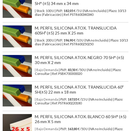
SH° (±5) 34 mm x 34 mm
| Stock: 100 U
| P.V.P.:
182,05
€
/5 U (IVA no Incluido)
| Plazo: 10/13
días (Fabricación) | Ref.
PSTR600340340
M. PERFIL SILICONA ATOX. TRANSLUCIDA
60SHº (±5) 25 mm X 25 mm
| Stock: 200 U
| P.V.P.:
196,90
€
/10 U (IVA no Incluido)
| Plazo: 10/13
días (Fabricación) | Ref.
PSTR600250250
M. PERFIL SILICONA ATOX. NEGRO 70 SH° (±5)
30 mm X 2 mm
| Bajo Demanda
| P.V.P.:
83,50
€ /50 U (IVA no Incluido) | Plazo:
Consultar | Ref. PSBK700300020
M. PERFIL SILICONA ATOX. TRANSLUCIDA 60º
SH(±5) 22 mm x 18 mm
| Bajo Demanda
| P.V.P.:
187,05
€ /15 U (IVA no Incluido) | Plazo:
Consultar | Ref. PSTR600220180
M. PERFIL SILICONA ATOX. BLANCO 60 SH° (±5)
26 mm X 5 mm
| Bajo Demanda
| P.V.P.:
163,80
€ /50 U (IVA no Incluido) | Plazo: